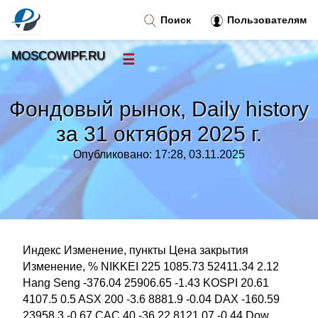
Поиск
Пользователям
MOSCOWIPF.RU
☰
Новости
»
Фондовый рынок, Daily history
Тренды новостей
»
за 31 октября 2025 г.
Опубликовано: 17:28, 03.11.2025
Рубрики
»
Правила
»
Контакт
»
Индекс Изменение, пункты Цена закрытия
Изменение, % NIKKEI 225 1085.73 52411.34 2.12
Hang Seng -376.04 25906.65 -1.43 KOSPI 20.61
4107.5 0.5 ASX 200 -3.6 8881.9 -0.04 DAX -160.59
23958.3 -0.67 CAC 40 -36.22 8121.07 -0.44 Dow