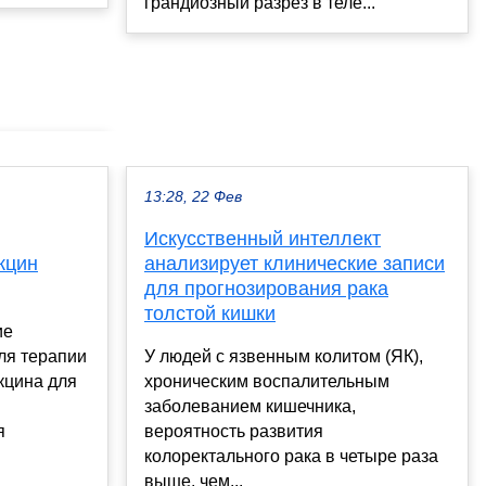
грандиозный разрез в теле...
13:28, 22 Фев
Искусственный интеллект
кцин
анализирует клинические записи
для прогнозирования рака
толстой кишки
ие
ля терапии
У людей с язвенным колитом (ЯК),
кцина для
хроническим воспалительным
заболеванием кишечника,
я
вероятность развития
колоректального рака в четыре раза
выше, чем...