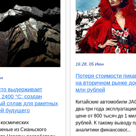
16:28, 05 Июн
Потеря стоимости пика
юн
на вторичном рынке до
сто выдерживает
млн рублей
 2400 °C: создан
Китайские автомобили JA
ый сплав для ракетных
два-три года эксплуатации
ей будущего
цене от 800 тысяч до 1 м
 космических
рублей. К такому выводу 
ченые из Сианьского
аналитики финансовог...