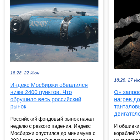
18:28, 22 Июн
18:28, 27 И
Индекс Мосбиржи обвалился
ниже 2400 пунктов. Что
Он запро
обрушило весь российский
нагрев до
рынок
танталов
двигател
Российский фондовый рынок начал
неделю с резкого падения. Индекс
И обшивки
Мосбиржи опустился до минимума с
кораблейУ