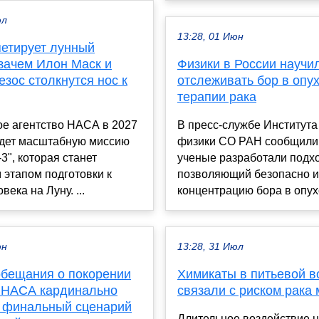
юл
13:28, 01 Июн
етирует лунный
 зачем Илон Маск и
Физики в России научи
зос столкнутся нос к
отслеживать бор в опу
терапии рака
ое агентство НАСА в 2027
В пресс-службе Института
едет масштабную миссию
физики СО РАН сообщили,
3", которая станет
ученые разработали подхо
этапом подготовки к
позволяющий безопасно и
века на Луну. ...
концентрацию бора в опухо
юн
13:28, 31 Июл
обещания о покорении
Химикаты в питьевой в
: НАСА кардинально
связали с риском рака 
 финальный сценарий
Длительное воздействие 