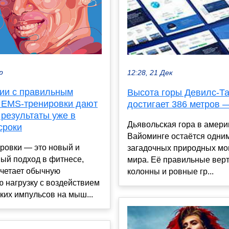
р
12:28, 21 Дек
нии с правильным
Высота горы Девилс-Т
 EMS-тренировки дают
достигает 386 метров 
 результаты уже в
Дьявольская гора в амери
сроки
Вайоминге остаётся одни
ровки — это новый и
загадочных природных мо
ый подход в фитнесе,
мира. Её правильные вер
очетает обычную
колонны и ровные гр...
 нагрузку с воздействием
ких импульсов на мыш...