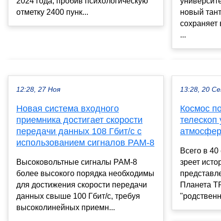
2024 года, пробив психологическую
университе
отметку 2400 пунк...
новый тан
сохраняет
...
12:28, 27 Ноя
13:28, 20 С
Новая система входного
Космос п
приемника достигает скорости
телескоп
передачи данных 108 Гбит/с с
атмосфер
использованием сигналов PAM-8
Всего в 40
Высоковольтные сигналы PAM-8
зреет исто
более высокого порядка необходимы
представл
для достижения скорости передачи
Планета T
данных свыше 100 Гбит/с, требуя
"родственн
высоколинейных приемн...