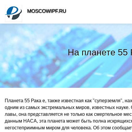
MOSCOWIPF.RU
На планете 55 
Планета 55 Рака e, также известная как "суперземля", на
одним из самых экстремальных миров, известных науке.
лавы, она представляется не только как смертельное ме
данным НАСА, эта планета может быть полна искрящихся
негостеприимным миром для человека. Об этом сообщает