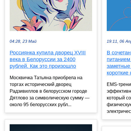
04:28, 23 Май
19:11, 06 Ап
Россиянка купила дворец XVIII
В сочета
века в Белоруссии за 2400
питанием
рублей. Как это произошло
заметные
короткие 
Москвичка Татьяна приобрела на
торгах исторический дворец
EMS-трени
Радзивиллов в белорусском городе
эффективн
Дятлово за символическую сумму —
который с
около 95 белорусских рубл...
физическую
электричес