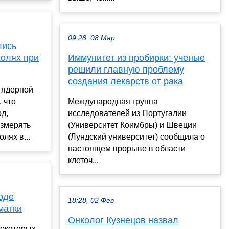
09:28, 08 Мар
лись
холях при
Иммунитет из пробирки: ученые
решили главную проблему
создания лекарств от рака
 ядерной
 что
Международная группа
д,
исследователей из Португалии
змерять
(Университет Коимбры) и Швеции
лях в...
(Лундский университет) сообщила о
настоящем прорыве в области
клеточ...
оде
18:28, 02 Фев
матки
Онколог Кузнецов назвал
некоторых