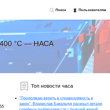
Поиск
Пользователям
 2400 °C — НАСА
Топ новости часа
"Продолжаю верить в справедливость и
закон". Владислав Бакальчук раскрыл детали
55
судебных разбирательств с бывшей женой