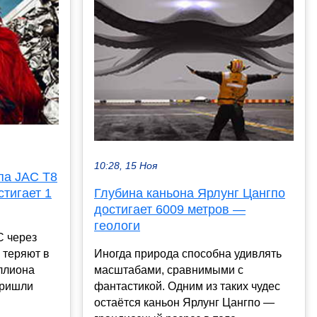
10:28, 15 Ноя
па JAC T8
стигает 1
Глубина каньона Ярлунг Цангпо
достигает 6009 метров —
геологи
C через
 теряют в
Иногда природа способна удивлять
иллиона
масштабами, сравнимыми с
пришли
фантастикой. Одним из таких чудес
остаётся каньон Ярлунг Цангпо —