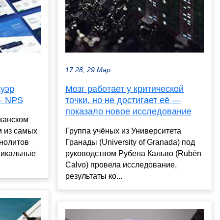
17:28, 29 Мар
ауэр
Мозг работает у критической
— NPS
точки, но не достигает её —
показало новое исследование
канском
м из самых
Группа учёных из Университета
нолитов
Гранады (University of Granada) под
тикальные
руководством Рубена Кальво (Rubén
Calvo) провела исследование,
результаты ко...