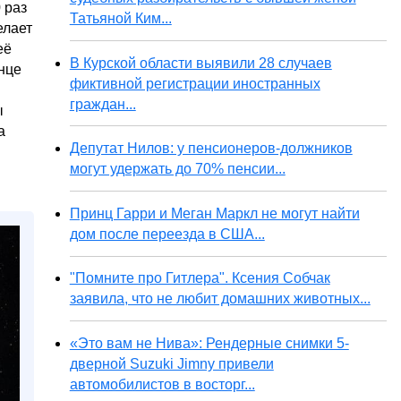
 раз
Татьяной Ким...
елает
её
В Курской области выявили 28 случаев
нце
фиктивной регистрации иностранных
граждан...
ы
а
Депутат Нилов: у пенсионеров-должников
могут удержать до 70% пенсии...
Принц Гарри и Меган Маркл не могут найти
дом после переезда в США...
"Помните про Гитлера". Ксения Собчак
заявила, что не любит домашних животных...
«Это вам не Нива»: Рендерные снимки 5-
дверной Suzuki Jimny привели
автомобилистов в восторг...