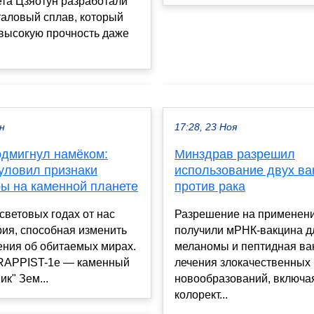
та Цзяотун разработали
таловый сплав, который
 высокую прочность даже
ен
17:28, 23 Ноя
одмигнул намёком:
Минздрав разрешил
 уловил признаки
использование двух ва
ы на каменной планете
против рака
 световых годах от нас
Разрешение на применен
рия, способная изменить
получили мРНК-вакцина д
ения об обитаемых мирах.
меланомы и пептидная ва
RAPPIST-1e — каменный
лечения злокачественных
ик" Зем...
новообразований, включа
колорект...