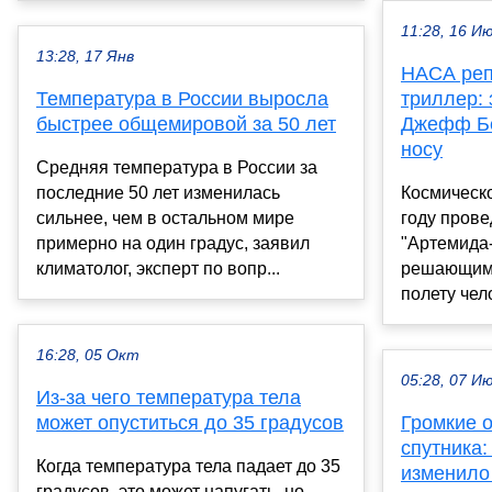
11:28, 16 И
13:28, 17 Янв
НАСА реп
Температура в России выросла
триллер:
быстрее общемировой за 50 лет
Джефф Бе
носу
Средняя температура в России за
последние 50 лет изменилась
Космическ
сильнее, чем в остальном мире
году пров
примерно на один градус, заявил
"Артемида-
климатолог, эксперт по вопр...
решающим 
полету чело
16:28, 05 Окт
05:28, 07 И
Из-за чего температура тела
может опуститься до 35 градусов
Громкие 
спутника
Когда температура тела падает до 35
изменило
градусов, это может напугать, но