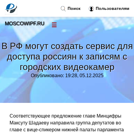
Поиск
Пользователям
MOSCOWIPF.RU
☰
Новости
»
В РФ могут создать сервис для
Тренды новостей
»
доступа россиян к записям с
городских видеокамер
Рубрики
»
Опубликовано: 19:28, 05.12.2025
Правила
»
Контакт
»
Соответствующее предложение главе Минцифры
Максуту Шадаеву направила группа депутатов во
главе с вице-спикером нижней палаты парламента