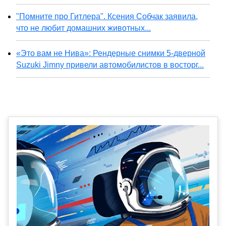
"Помните про Гитлера". Ксения Собчак заявила,
что не любит домашних животных...
«Это вам не Нива»: Рендерные снимки 5-дверной
Suzuki Jimny привели автомобилистов в восторг...