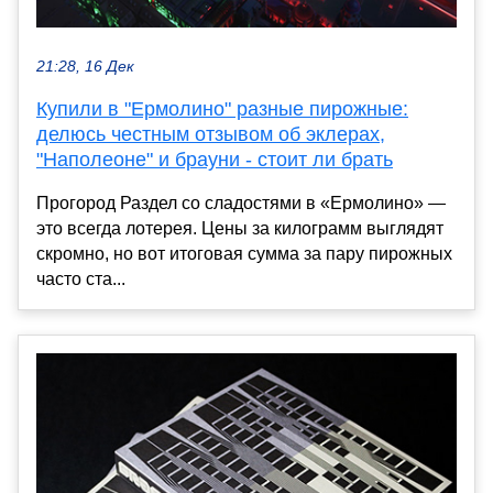
21:28, 16 Дек
Купили в "Ермолино" разные пирожные:
делюсь честным отзывом об эклерах,
"Наполеоне" и брауни - стоит ли брать
Прогород Раздел со сладостями в «Ермолино» —
это всегда лотерея. Цены за килограмм выглядят
скромно, но вот итоговая сумма за пару пирожных
часто ста...