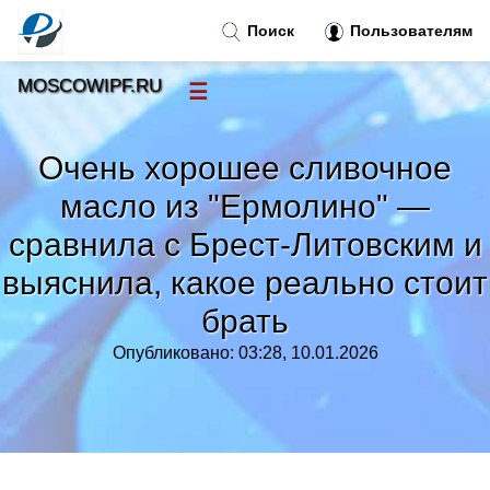
Поиск
Пользователям
MOSCOWIPF.RU
☰
Новости
»
Очень хорошее сливочное
Тренды новостей
»
масло из "Ермолино" —
сравнила с Брест-Литовским и
Рубрики
»
выяснила, какое реально стоит
Правила
»
брать
Опубликовано: 03:28, 10.01.2026
Контакт
»