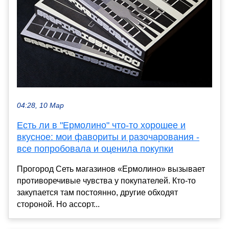
04:28, 10 Мар
Есть ли в "Ермолино" что-то хорошее и
вкусное: мои фавориты и разочарования -
все попробовала и оценила покупки
Прогород Сеть магазинов «Ермолино» вызывает
противоречивые чувства у покупателей. Кто-то
закупается там постоянно, другие обходят
стороной. Но ассорт...