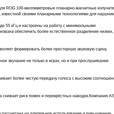
для ROG 100-миллиметровые планарно-магнитные излучате
, известной своими планарными технологиями для наушник
 до 55 кГц и настроены на работу с минимальными
извана обеспечить более естественное разделение низких,
озволяет формировать более просторную звуковую сцену.
ое звучание не только в играх, но и при прослушивании
чивает более чистую передачу голоса с высоким соотноше
а снижает риск помех и перекрёстных наводок.Компания 
и рассчитана на длительное использование и повышенную