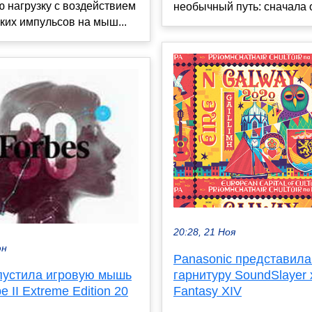
 нагрузку с воздействием
необычный путь: сначала о
ких импульсов на мыш...
20:28, 21 Ноя
юн
Panasonic представил
устила игровую мышь
гарнитуру SoundSlayer x
 II Extreme Edition 20
Fantasy XIV