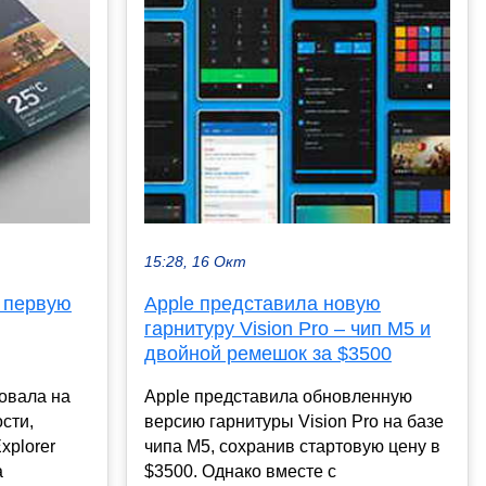
15:28, 16 Окт
 первую
Apple представила новую
гарнитуру Vision Pro – чип M5 и
двойной ремешок за $3500
овала на
Apple представила обновленную
сти,
версию гарнитуры Vision Pro на базе
xplorer
чипа M5, сохранив стартовую цену в
а
$3500. Однако вместе с