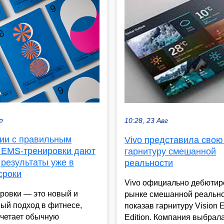
р
10:28, 23 Авг
нии с правильным
Vivo представила свою
 EMS-тренировки дают
гарнитуру смешанной
 результаты уже в
реальности
сроки
Vivo официально дебютир
ровки — это новый и
рынке смешанной реально
ый подход в фитнесе,
показав гарнитуру Vision E
очетает обычную
Edition. Компания выбрал