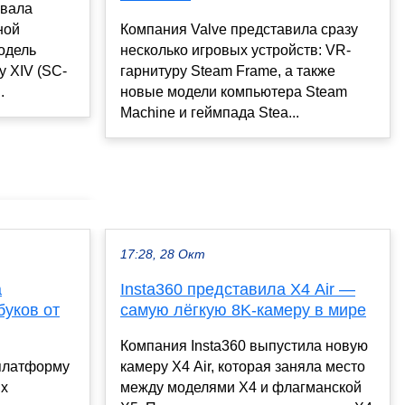
овала
ной
Компания Valve представила сразу
одель
несколько игровых устройств: VR-
y XIV (SC-
гарнитуру Steam Frame, а также
.
новые модели компьютера Steam
Machine и геймпада Stea...
17:28, 28 Окт
а
Insta360 представила X4 Air —
буков от
самую лёгкую 8K-камеру в мире
Компания Insta360 выпустила новую
платформу
камеру X4 Air, которая заняла место
ых
между моделями X4 и флагманской