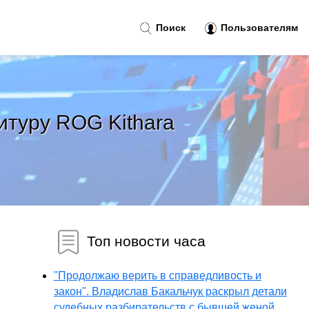
Поиск
Пользователям
туру ROG Kithara
Топ новости часа
"Продолжаю верить в справедливость и
закон". Владислав Бакальчук раскрыл детали
судебных разбирательств с бывшей женой