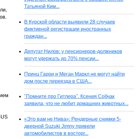
Татьяной Ким...
ли,
ов.
В Курской области выявили 28 случаев
фиктивной регистрации иностранных
граждан...
Депутат Нилов: у пенсионеров-должников
могут удержать до 70% пенсии...
Принц Гарри и Меган Маркл не могут найти
дом после переезда в США...
нием
"Помните про Гитлера". Ксения Собчак
заявила, что не любит домашних животных...
ASUS
«Это вам не Нива»: Рендерные снимки 5-
дверной Suzuki Jimny привели
автомобилистов в восторг...