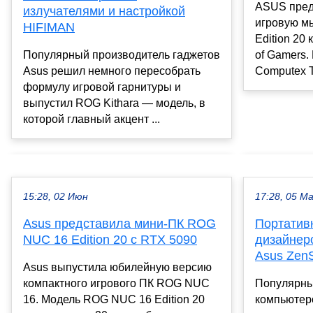
ASUS пред
излучателями и настройкой
игровую мы
HIFIMAN
Edition 20
of Gamers.
Популярный производитель гаджетов
Computex Ta
Asus решил немного пересобрать
формулу игровой гарнитуры и
выпустил ROG Kithara — модель, в
которой главный акцент ...
15:28, 02 Июн
17:28, 05 М
Asus представила мини-ПК ROG
Портатив
NUC 16 Edition 20 с RTX 5090
дизайнер
Asus Zen
Asus выпустила юбилейную версию
компактного игрового ПК ROG NUC
Популярны
16. Модель ROG NUC 16 Edition 20
компьютер