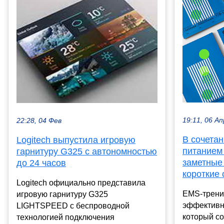
19:11, 06 Ап
22:28, 04 Фев
В сочета
Logitech выпустила игровую
питанием
гарнитуру G325 с автономностью
заметные
до 24 часов
короткие 
Logitech официально представила
EMS-трени
игровую гарнитуру G325
эффективн
LIGHTSPEED с беспроводной
который с
технологией подключения