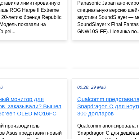
ставила лимитированную
Panasonic Japan анонсир
шь ROG Harpe II Extreme
специальную версию шей
 к 20-летию бренда Republic
акустики SoundSlayer — м
 Модель показали на
SoundSlayer x Final Fantas
ipei...
GNW10S-FF). Новинка по..
ай
00:28, 29 Май
ный монитор для
Qualcomm представил
ов, заказывали? Вышел
Snapdragon C для ноут
Screen OLED MQ16FC
300 долларов
й производитель
Qualcomm анонсировала 
ов Asus представил новый
Snapdragon C для дешёв