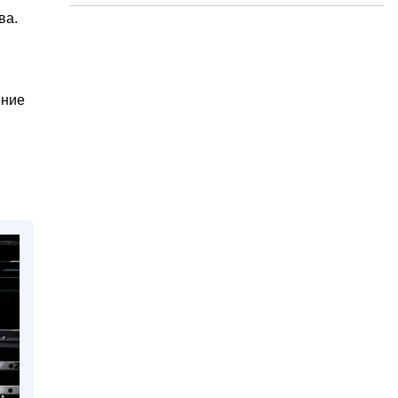
ва.
ение