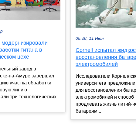
ар
05:28, 11 Июн
 модернизировали
работки титана в
Cornell испытал жидкос
ческом цехе
восстановления батар
электромобилей
тельный завод в
ске-на-Амуре завершил
Исследователи Корнеллск
цию участка обработки
университета предложили
новую линию
для восстановления бата
али три технологических
электромобилей и способ
продлевать жизнь литий-
батареям...