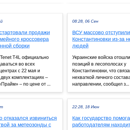
ай
08:28, 06 Сен
 стартовали продажи
ВСУ массово отступили
емейного кроссовера
Константиновки из-за н
енной сборки
людей
 Tenet T4L официально
Украинские войска отошли
аваться во всех
позиций в лесополосах у
центрах с 22 мая и
Константиновки, что связа
 двух комплектациях –
нехваткой личного состав
«Прайм» – по цене от ...
направлении, сообщил з...
кт
22:28, 18 Июн
о отказался извиниться
Как государство помога
твой за метеозонды с
работодателям находи