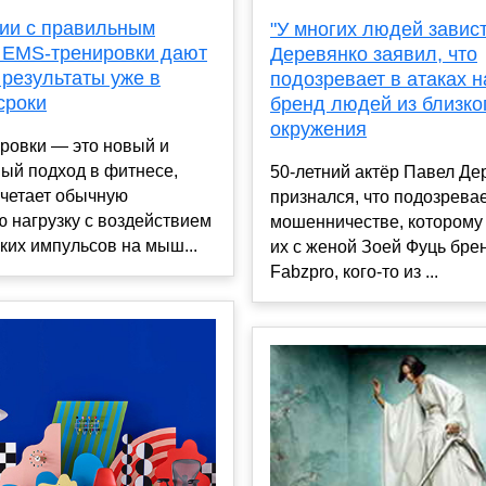
нии с правильным
"У многих людей завист
 EMS-тренировки дают
Деревянко заявил, что
 результаты уже в
подозревает в атаках н
сроки
бренд людей из близко
окружения
ровки — это новый и
ый подход в фитнесе,
50-летний актёр Павел Де
очетает обычную
признался, что подозревае
 нагрузку с воздействием
мошенничестве, которому
ких импульсов на мыш...
их с женой Зоей Фуць бр
Fabzpro, кого-то из ...