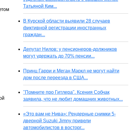
Татьяной Ким...
етом
В Курской области выявили 28 случаев
фиктивной регистрации иностранных
граждан...
Депутат Нилов: у пенсионеров-должников
могут удержать до 70% пенсии...
Принц Гарри и Меган Маркл не могут найти
дом после переезда в США...
"Помните про Гитлера". Ксения Собчак
ой
заявила, что не любит домашних животных...
«Это вам не Нива»: Рендерные снимки 5-
дверной Suzuki Jimny привели
автомобилистов в восторг...