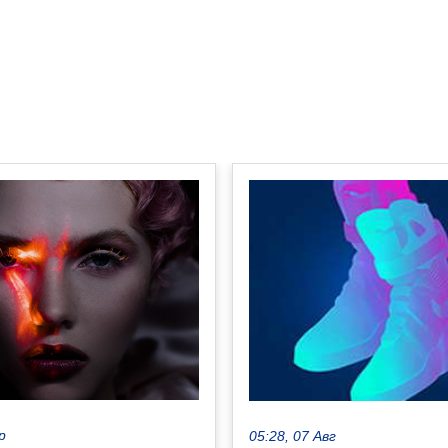
р
05:28, 07 Авг