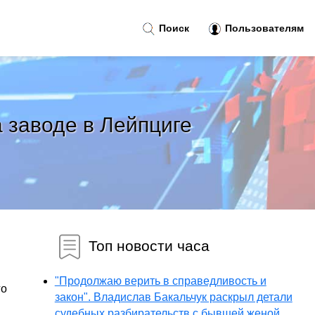
Поиск
Пользователям
 заводе в Лейпциге
Топ новости часа
"Продолжаю верить в справедливость и
го
закон". Владислав Бакальчук раскрыл детали
судебных разбирательств с бывшей женой