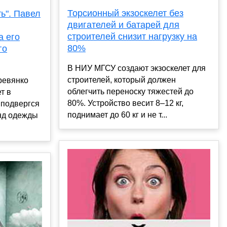
Торсионный экзоскелет без
ь". Павел
двигателей и батарей для
строителей снизит нагрузку на
а его
80%
го
В НИУ МГСУ создают экзоскелет для
строителей, который должен
ревянко
облегчить переноску тяжестей до
т в
80%. Устройство весит 8–12 кг,
 подвергся
поднимает до 60 кг и не т...
енд одежды