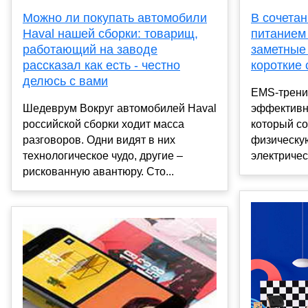
Можно ли покупать автомобили
В сочета
Haval нашей сборки: товарищ,
питанием
работающий на заводе
заметные
рассказал как есть - честно
короткие 
делюсь с вами
EMS-трени
Шедеврум Вокруг автомобилей Haval
эффективн
российской сборки ходит масса
который с
разговоров. Одни видят в них
физическую
технологическое чудо, другие –
электричес
рискованную авантюру. Сто...