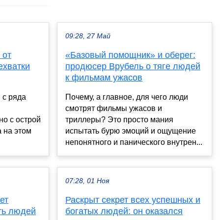
09:28, 27 Май
 от
«Базовый помощник» и оберег:
ехватки
продюсер Врубель о тяге людей
к фильмам ужасов
 с ряда
Почему, а главное, для чего люди
смотрят фильмы ужасов и
но с острой
триллеры? Это просто мания
а на этом
испытать бурю эмоций и ощущение
непонятного и панического внутрен...
07:28, 01 Ноя
ет
Раскрыт секрет всех успешных и
ть людей
богатых людей: он оказался