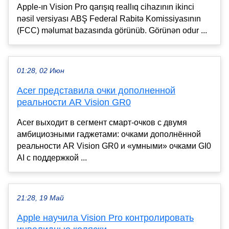
Apple-ın Vision Pro qarışıq reallıq cihazının ikinci
nəsil versiyası ABŞ Federal Rabitə Komissiyasının
(FCC) məlumat bazasında görünüb. Görünən odur ...
01:28, 02 Июн
Acer представила очки дополненной
реальности AR Vision GR0
Acer выходит в сегмент смарт-очков с двумя
амбициозными гаджетами: очками дополнённой
реальности AR Vision GR0 и «умными» очками GI0
AI с поддержкой ...
21:28, 19 Май
Apple научила Vision Pro контролировать