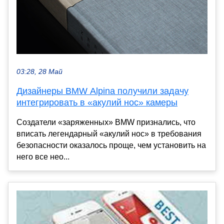
03:28, 28 Май
Дизайнеры BMW Alpina получили задачу
интегрировать в «акулий нос» камеры
Создатели «заряженных» BMW признались, что
вписать легендарный «акулий нос» в требования
безопасности оказалось проще, чем установить на
него все нео...