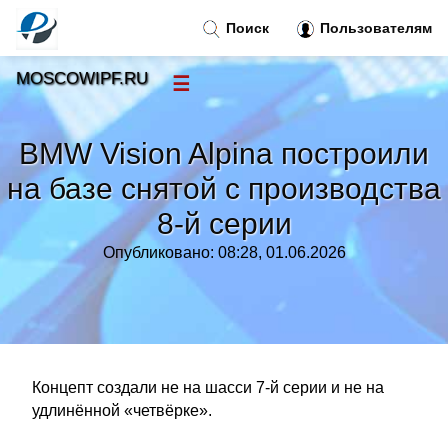
Поиск
Пользователям
MOSCOWIPF.RU
☰
Новости
»
BMW Vision Alpina построили
Тренды новостей
»
на базе снятой с производства
8‑й серии
Рубрики
»
Опубликовано: 08:28, 01.06.2026
Правила
»
Контакт
»
Концепт создали не на шасси 7‑й серии и не на
удлинённой «четвёрке».