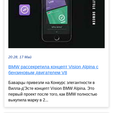
20:28, 17 Май
BMW рассекретила концепт Vision Alpina с
бензиновым двигателем V8
Баварцы привезли на Конкурс элегантности в
Вилла-д'Эсте концепт Vision BMW Alpina. Это
первый проект после того, как BMW полностью
выкупила марку в 2...