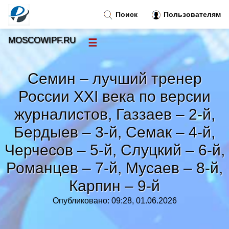
Поиск
Пользователям
MOSCOWIPF.RU
☰
Новости
»
Семин – лучший тренер
Тренды новостей
»
России XXI века по версии
журналистов, Газзаев – 2-й,
Рубрики
»
Бердыев – 3-й, Семак – 4-й,
Черчесов – 5-й, Слуцкий – 6-й,
Правила
»
Романцев – 7-й, Мусаев – 8-й,
Контакт
»
Карпин – 9-й
Опубликовано: 09:28, 01.06.2026