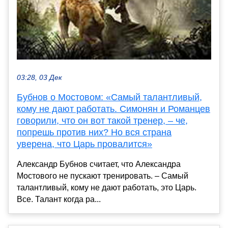
03:28, 03 Дек
Бубнов о Мостовом: «Самый талантливый,
кому не дают работать. Симонян и Романцев
говорили, что он вот такой тренер, – че,
попрешь против них? Но вся страна
уверена, что Царь провалится»
Александр Бубнов считает, что Александра
Мостового не пускают тренировать. – Самый
талантливый, кому не дают работать, это Царь.
Все. Талант когда ра...