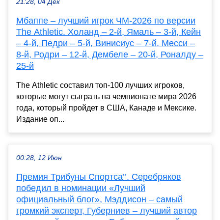
21:28, 04 Дек
Мбаппе – лучший игрок ЧМ-2026 по версии
The Athletic. Холанд – 2-й, Ямаль – 3-й, Кейн
– 4-й, Педри – 5-й, Винисиус – 7-й, Месси –
8-й, Родри – 12-й, Дембеле – 20-й, Роналду –
25-й
The Athletic составил топ-100 лучших игроков,
которые могут сыграть на чемпионате мира 2026
года, который пройдет в США, Канаде и Мексике.
Издание оп...
00:28, 12 Июн
Премия Трибуны Спортса’’. Серебряков
победил в номинации «Лучший
официальный блог», Мэддисон – самый
громкий эксперт, Губерниев – лучший автор