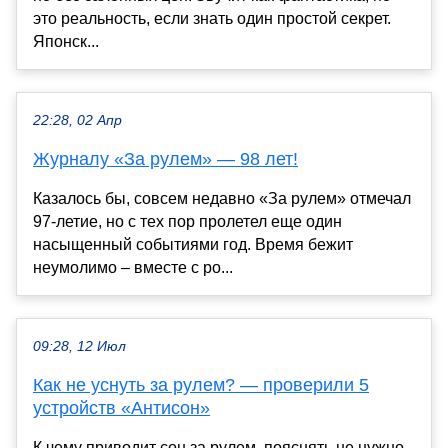
это реальность, если знать один простой секрет.
Японск...
22:28, 02 Апр
Журналу «За рулем» — 98 лет!
Казалось бы, совсем недавно «За рулем» отмечал
97-летие, но с тех пор пролетел еще один
насыщенный событиями год. Время бежит
неумолимо – вместе с ро...
09:28, 12 Июл
Как не уснуть за рулем? — проверили 5
устройств «Антисон»
К чему приводит сон за рулем, пояснять не нужно