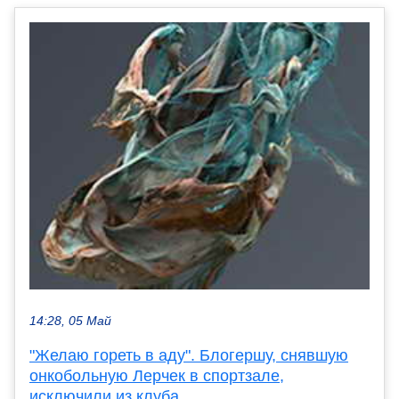
14:28, 05 Май
"Желаю гореть в аду". Блогершу, снявшую
онкобольную Лерчек в спортзале,
исключили из клуба