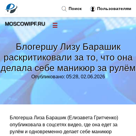
Поиск
Пользователям
MOSCOWIPF.RU
☰
Новости
»
Блогершу Лизу Барашик
Тренды новостей
»
раскритиковали за то, что она
делала себе маникюр за рулём
Рубрики
»
Опубликовано: 05:28, 02.06.2026
Правила
»
Контакт
»
Блогерша Лиза Барашик (Елизавета Гритченко)
опубликовала в соцсетях видео, где она едет за
рулём и одновременно делает себе маникюр