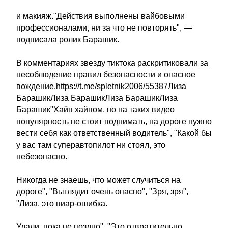
и макияж."Действия выполнены вайбовыми
профессионалами, ни за что не повторять", —
подписала ролик Барашик.
В комментариях звезду тиктока раскритиковали за
несоблюдение правил безопасности и опасное
вождение.https://t.me/spletnik2006/55387Лиза
БарашикЛиза БарашикЛиза БарашикЛиза
Барашик"Хайп хайпом, но на таких видео
популярность не стоит поднимать, на дороге нужно
вести себя как ответственный водитель", "Какой бы
у вас там суперавтопилот ни стоял, это
небезопасно.
Никогда не знаешь, что может случиться на
дороге", "Выглядит очень опасно", "Зря, зря",
"Лиза, это пиар-ошибка.
Удали, пока не поздно", "Это отвратительно.