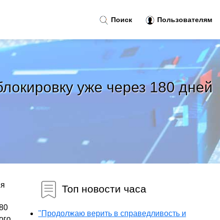
Поиск
Пользователям
локировку уже через 180 дней
ия
Топ новости часа
80
"Продолжаю верить в справедливость и
ого