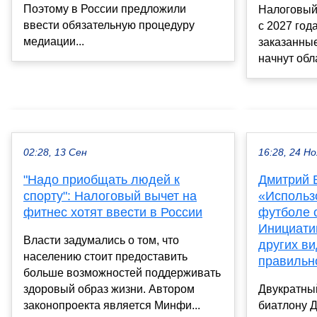
Поэтому в России предложили
Налоговый 
ввести обязательную процедуру
с 2027 год
медиации...
заказанные
начнут обла
02:28, 13 Сен
16:28, 24 Но
"Надо приобщать людей к
Дмитрий 
спорту": Налоговый вычет на
«Использ
фитнес хотят ввести в России
футболе 
Инициатив
Власти задумались о том, что
других ви
населению стоит предоставить
правильн
больше возможностей поддерживать
здоровый образ жизни. Автором
Двукратны
законопроекта является Минфи...
биатлону 