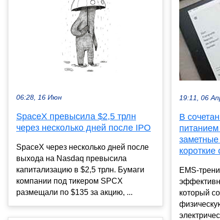
06:28, 16 Июн
19:11, 06 Ап
SpaceX превысила $2,5 трлн
В сочета
через несколько дней после IPO
питанием
заметные
SpaceX через несколько дней после
короткие 
выхода на Nasdaq превысила
капитализацию в $2,5 трлн. Бумаги
EMS-трени
компании под тикером SPCX
эффективн
размещали по $135 за акцию, ...
который с
физическую
электричес