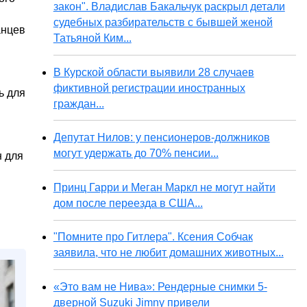
закон". Владислав Бакальчук раскрыл детали
судебных разбирательств с бывшей женой
анцев
Татьяной Ким...
В Курской области выявили 28 случаев
фиктивной регистрации иностранных
ь для
граждан...
Депутат Нилов: у пенсионеров-должников
могут удержать до 70% пенсии...
н для
Принц Гарри и Меган Маркл не могут найти
дом после переезда в США...
"Помните про Гитлера". Ксения Собчак
заявила, что не любит домашних животных...
«Это вам не Нива»: Рендерные снимки 5-
дверной Suzuki Jimny привели