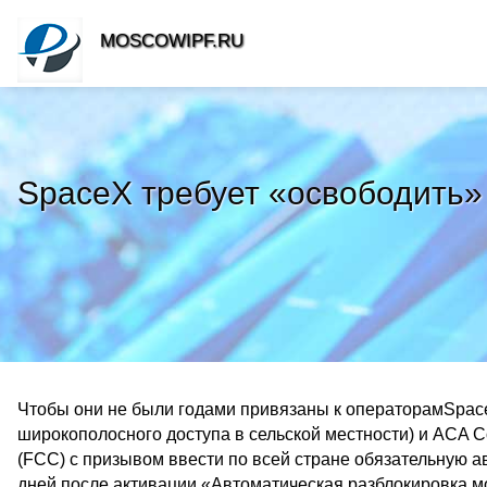
MOSCOWIPF.RU
SpaceX требует «освободить»
Чтобы они не были годами привязаны к операторамSpaceX
широкополосного доступа в сельской местности) и ACA 
(FCC) с призывом ввести по всей стране обязательную а
дней после активации.«Автоматическая разблокировка м