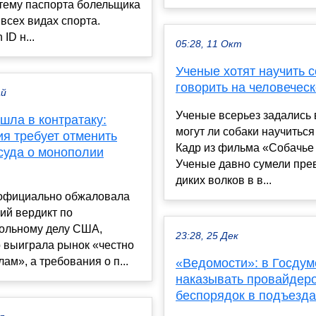
тему паспорта болельщика
 всех видах спорта.
ID н...
05:28, 11 Окт
Ученые хотят научить с
говорить на человечес
ай
Ученые всерьез задались 
шла в контратаку:
могут ли собаки научиться
я требует отменить
Кадр из фильма «Собачье
суда о монополии
Ученые давно сумели пре
диких волков в в...
официально обжаловала
ий вердикт по
ольному делу США,
23:28, 25 Дек
о выиграла рынок «честно
лам», а требования о п...
«Ведомости»: в Госдум
наказывать провайдеро
беспорядок в подъезда