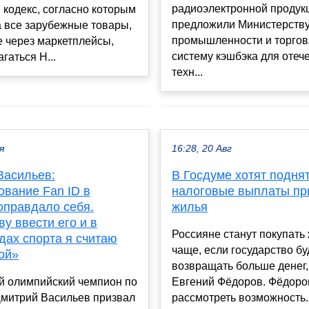
радиоэлектронной продук
кодекс, согласно которым
предложили Министерств
а все зарубежные товары,
промышленности и торгов
 через маркетплейсы,
систему кэшбэка для отеч
гаться Н...
техн...
я
16:28, 20 Авг
Васильев:
В Госдуме хотят подня
ование Fan ID в
налоговые выплаты пр
оправдало себя.
жилья
у ввести его и в
Россияне станут покупать
дах спорта я считаю
чаще, если государство бу
ой»
возвращать больше денег,
й олимпийский чемпион по
Евгений Фёдоров. Фёдоро
Дмитрий Васильев призвал
рассмотреть возможность..