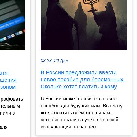
08:28, 20 Дек
В России предложили ввести
отят
новое пособие для беременных.
ушения
Сколько хотят платить и кому
езоном
В России может появиться новое
трафовать
пособие для будущих мам. Выплату
ительным
хотят платить всем женщинам,
анили в
которые встали на учёт в женской
консультации на раннем ...
 для