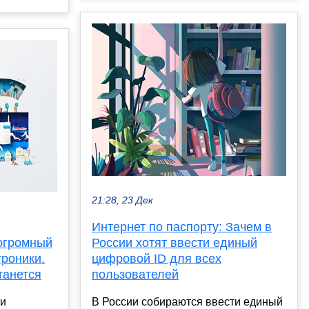
21:28, 23 Дек
Интернет по паспорту: Зачем в
России хотят ввести единый
 огромный
цифровой ID для всех
троники.
пользователей
танется
В России собираются ввести единый
ли