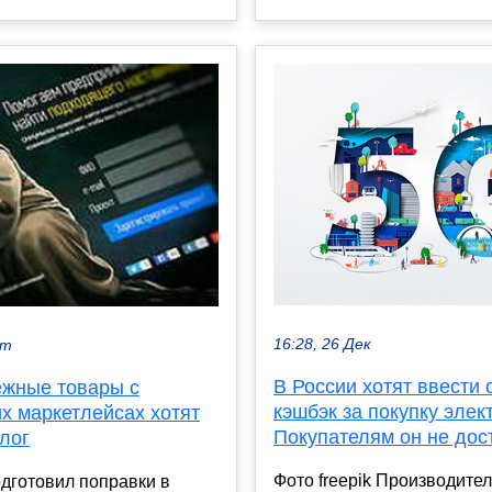
16:28, 26 Дек
кт
В России хотят ввести
ежные товары с
кэшбэк за покупку элек
х маркетлейсах хотят
Покупателям он не дос
лог
Фото freepik Производите
дготовил поправки в