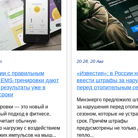
р
20:28, 20 Авг
нии с правильным
«Известия»: в России х
 EMS-тренировки дают
ввести штрафы за нар
 результаты уже в
перед отопительным с
сроки
Минэнерго предложило ш
ровки — это новый и
за нарушения перед отоп
ый подход в фитнесе,
сезоном, которые не устр
очетает обычную
срок. Причём штрафы
 нагрузку с воздействием
предусмотрены не только
ких импульсов на мыш...
тепло...