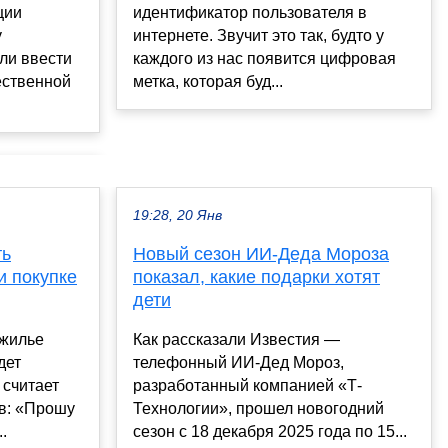
идентификатор пользователя в
ции
интернете. Звучит это так, будто у
у
каждого из нас появится цифровая
ли ввести
метка, которая буд...
ественной
19:28, 20 Янв
ть
Новый сезон ИИ-Деда Мороза
и покупке
показал, какие подарки хотят
дети
 жилье
Как рассказали Известия —
дет
телефонный ИИ-Дед Мороз,
 считает
разработанный компанией «Т-
в: «Прошу
Технологии», прошел новогодний
.
сезон с 18 декабря 2025 года по 15...