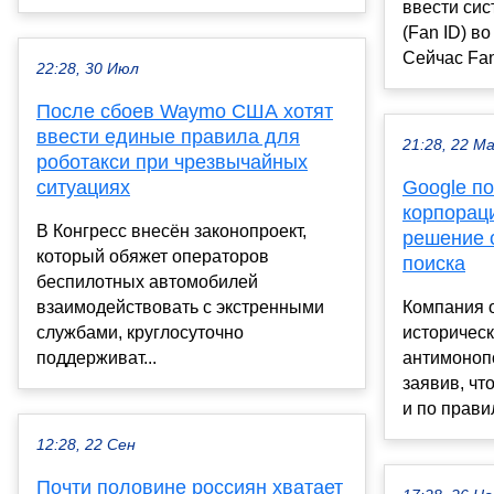
ввести сис
(Fan ID) во
Сейчас Fan 
22:28, 30 Июл
После сбоев Waymo США хотят
ввести единые правила для
21:28, 22 М
роботакси при чрезвычайных
ситуациях
Google по
корпораци
В Конгресс внесён законопроект,
решение 
который обяжет операторов
поиска
беспилотных автомобилей
взаимодействовать с экстренными
Компания 
службами, круглосуточно
историческ
поддерживат...
антимоноп
заявив, чт
и по прави
12:28, 22 Сен
Почти половине россиян хватает