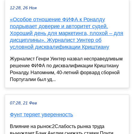
12:28, 26 Ноя
«Особое отношение ФИФА к Роналду
подрывает доверие и авторитет судей.
Хороший день для маркетинга, плохой – для
дисциплины». Журналист Уинтер об
условной дисквалификации Криштиану
Журналист Генри Уинтер назвал несправедливым
решение ФИФА по дисквалификации Криштиану
Роналду. Напомним, 40-летний форвард сборной
Португалии был уд...
07:28, 21 Фев
Фунт теряет уверенность
Влияние на рынок:2Слабость рынка труда
вынуждает Банк Англии снижать ставки.Почти