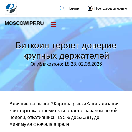
Поиск
Пользователям
MOSCOWIPF.RU
☰
Новости
»
Биткоин теряет доверие
Тренды новостей
»
крупных держателей
Опубликовано: 18:28, 02.06.2026
Рубрики
»
Правила
»
Контакт
»
Влияние на рынок:2Картина рынкаКапитализация
крипторынка стремительно тает с началом новой
недели, откатившись на 5% до $2.38T, до
минимума с начала апреля.