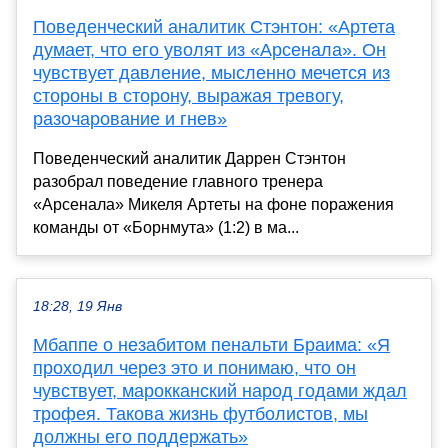
Поведенческий аналитик Стэнтон: «Артета
думает, что его уволят из «Арсенала». Он
чувствует давление, мысленно мечется из
стороны в сторону, выражая тревогу,
разочарование и гнев»
Поведенческий аналитик Даррен Стэнтон
разобрал поведение главного тренера
«Арсенала» Микеля Артеты на фоне поражения
команды от «Борнмута» (1:2) в ма...
18:28, 19 Янв
Мбаппе о незабитом пенальти Браима: «Я
проходил через это и понимаю, что он
чувствует, марокканский народ годами ждал
трофея. Такова жизнь футболистов, мы
должны его поддержать»