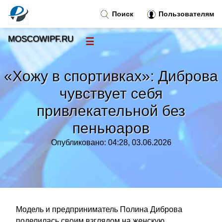
Поиск
Пользователям
MOSCOWIPF.RU
☰
Новости
»
«Хожу в спортивках»: Диброва
Тренды новостей
»
чувствует себя
привлекательной без
Рубрики
»
пеньюаров
Правила
»
Опубликовано: 04:28, 03.06.2026
Контакт
»
Модель и предприниматель Полина Диброва
поделилась своим взглядом на женскую