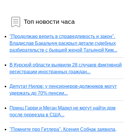
Топ новости часа
"Продолжаю верить в справедливость и закон".
Владислав Бакальчук раскрыл детали судебных
разбирательств с бывшей женой Татьяной Ким...
В Курской области выявили 28 случаев фиктивной
регистрации иностранных граждан...
Депутат Нилов: у пенсионеров-должников могут
удержать до 70% пенсии...
Принц Гарри и Меган Маркл не могут найти дом
после переезда в США...
"Помните про Гитлера". Ксения Собчак заявила,