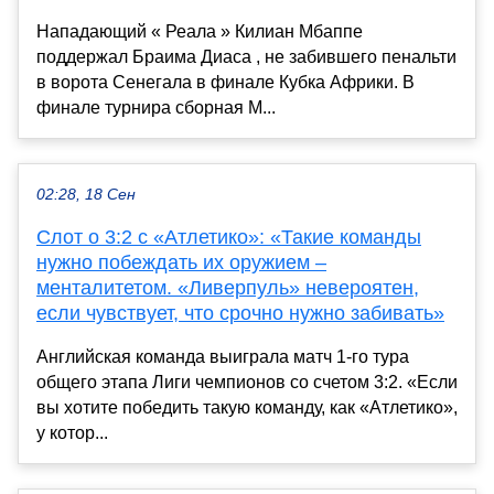
Нападающий « Реала » Килиан Мбаппе
поддержал Браима Диаса , не забившего пенальти
в ворота Сенегала в финале Кубка Африки. В
финале турнира сборная М...
02:28, 18 Сен
Слот о 3:2 с «Атлетико»: «Такие команды
нужно побеждать их оружием –
менталитетом. «Ливерпуль» невероятен,
если чувствует, что срочно нужно забивать»
Английская команда выиграла матч 1-го тура
общего этапа Лиги чемпионов со счетом 3:2. «Если
вы хотите победить такую команду, как «Атлетико»,
у котор...