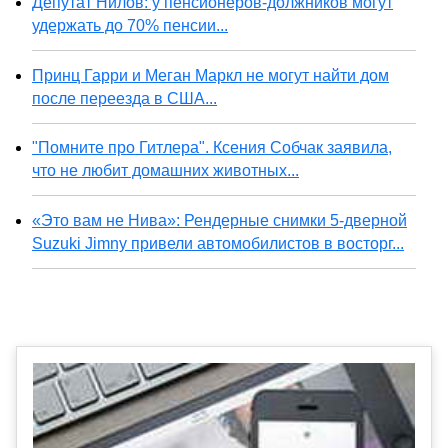
Депутат Нилов: у пенсионеров-должников могут
удержать до 70% пенсии...
Принц Гарри и Меган Маркл не могут найти дом
после переезда в США...
"Помните про Гитлера". Ксения Собчак заявила,
что не любит домашних животных...
«Это вам не Нива»: Рендерные снимки 5-дверной
Suzuki Jimny привели автомобилистов в восторг...