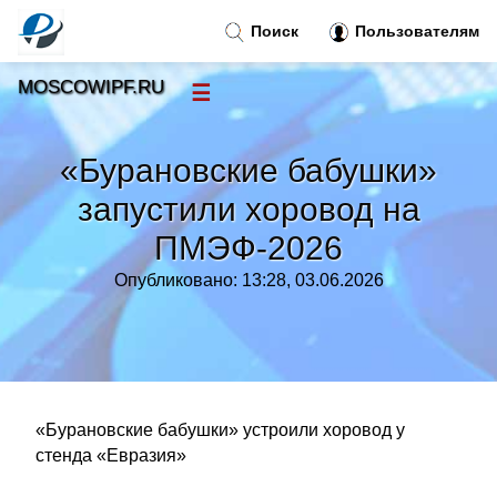
Поиск
Пользователям
MOSCOWIPF.RU
☰
Новости
»
«Бурановские бабушки»
Тренды новостей
»
запустили хоровод на
ПМЭФ-2026
Рубрики
»
Опубликовано: 13:28, 03.06.2026
Правила
»
Контакт
»
«Бурановские бабушки» устроили хоровод у
стенда «Евразия»