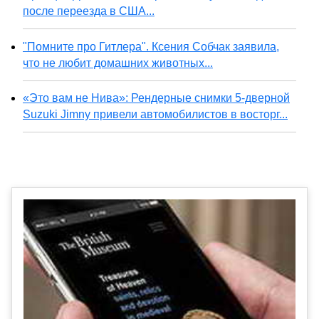
после переезда в США...
"Помните про Гитлера". Ксения Собчак заявила,
что не любит домашних животных...
«Это вам не Нива»: Рендерные снимки 5-дверной
Suzuki Jimny привели автомобилистов в восторг...