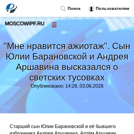
Поиск
Пользователям
MOSCOWIPF.RU
☰
Новости
»
"Мне нравится ажиотаж". Сын
Тренды новостей
»
Юлии Барановской и Андрея
Аршавина высказался о
Рубрики
»
светских тусовках
Правила
»
Опубликовано: 14:28, 03.06.2026
Контакт
»
Старший сын Юлии Барановской и её бывшего
избранника Андрея Аршавина, Артём Аршавин,