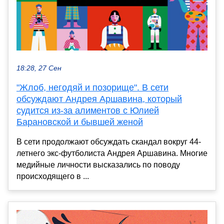
18:28, 27 Сен
"Жлоб, негодяй и позорище". В сети
обсуждают Андрея Аршавина, который
судится из-за алиментов с Юлией
Барановской и бывшей женой
В сети продолжают обсуждать скандал вокруг 44-
летнего экс-футболиста Андрея Аршавина. Многие
медийные личности высказались по поводу
происходящего в ...