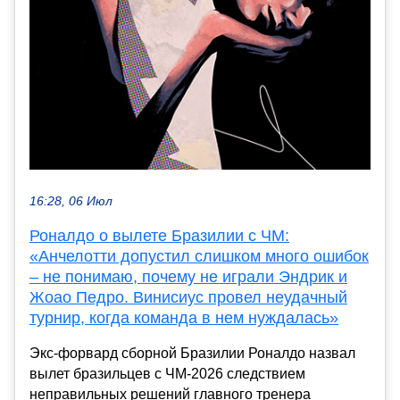
16:28, 06 Июл
Роналдо о вылете Бразилии с ЧМ:
«Анчелотти допустил слишком много ошибок
– не понимаю, почему не играли Эндрик и
Жоао Педро. Винисиус провел неудачный
турнир, когда команда в нем нуждалась»
Экс-форвард сборной Бразилии Роналдо назвал
вылет бразильцев с ЧМ-2026 следствием
неправильных решений главного тренера