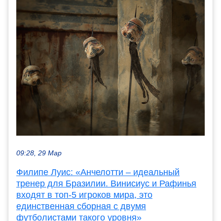
09:28, 29 Мар
Филипе Луис: «Анчелотти – идеальный
тренер для Бразилии. Винисиус и Рафинья
входят в топ-5 игроков мира, это
единственная сборная с двумя
футболистами такого уровня»