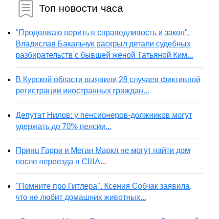
Топ новости часа
"Продолжаю верить в справедливость и закон".
Владислав Бакальчук раскрыл детали судебных
разбирательств с бывшей женой Татьяной Ким...
В Курской области выявили 28 случаев фиктивной
регистрации иностранных граждан...
Депутат Нилов: у пенсионеров-должников могут
удержать до 70% пенсии...
Принц Гарри и Меган Маркл не могут найти дом
после переезда в США...
"Помните про Гитлера". Ксения Собчак заявила,
что не любит домашних животных...