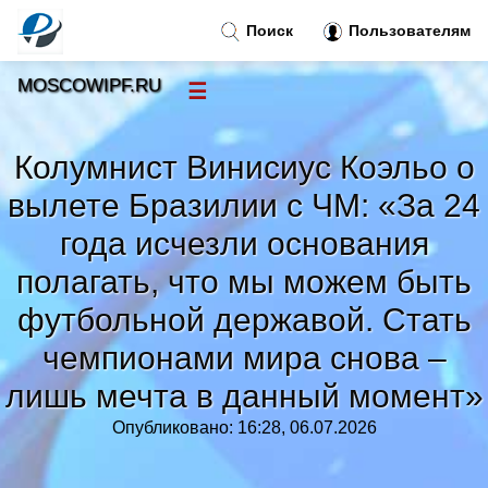
Поиск
Пользователям
MOSCOWIPF.RU
☰
Новости
»
Колумнист Винисиус Коэльо о
Тренды новостей
»
вылете Бразилии с ЧМ: «За 24
года исчезли основания
Рубрики
»
полагать, что мы можем быть
футбольной державой. Стать
Правила
»
чемпионами мира снова –
Контакт
»
лишь мечта в данный момент»
Опубликовано: 16:28, 06.07.2026