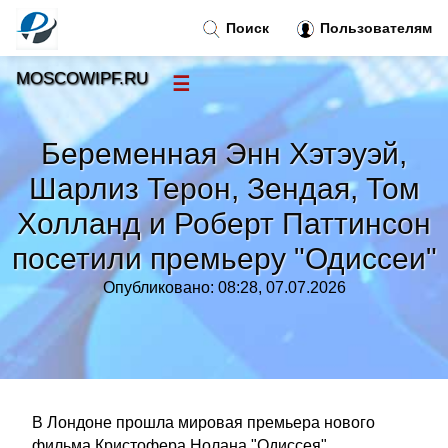
Поиск
Пользователям
MOSCOWIPF.RU
☰
Новости
»
Беременная Энн Хэтэуэй,
Тренды новостей
»
Шарлиз Терон, Зендая, Том
Холланд и Роберт Паттинсон
Рубрики
»
посетили премьеру "Одиссеи"
Правила
»
Опубликовано: 08:28, 07.07.2026
Контакт
»
В Лондоне прошла мировая премьера нового
фильма Кристофера Нолана "Одиссея".