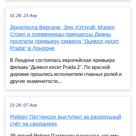
01:28, 23 Апр
Донателла Версаче, Энн Хэтэуэй, Мэрил
Стрип и племянницы принцессы Дианы
посетили премьеру сиквела "Дьявол носит
Prada" в Лондоне
В Лондоне состоялась европейская премьера
фильма "Дьявол носит Prada 2". По красной
дорожке прошлись исполнители главных ролей и
другие знаменитости,...
21:28, 07 Апр
Роберт Паттинсон выступил за раздельный
счёт на свиданиях
39-летний Роберт Паттинсон рассказал, что ему