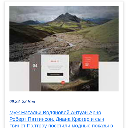
09:28, 22 Янв
Муж Натальи Водяновой Антуан Арно,
Роберт Паттинсон, Диана Крюгер и сын
Гвинет Пэлтроу посетили модные показы в