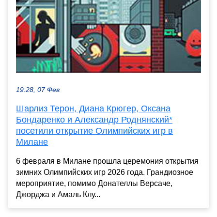
19:28, 07 Фев
Шарлиз Терон, Диана Крюгер, Оксана
Бондаренко и Александр Роднянский*
посетили открытие Олимпийских игр в
Милане
6 февраля в Милане прошла церемония открытия
зимних Олимпийских игр 2026 года. Грандиозное
мероприятие, помимо Донателлы Версаче,
Джорджа и Амаль Клу...