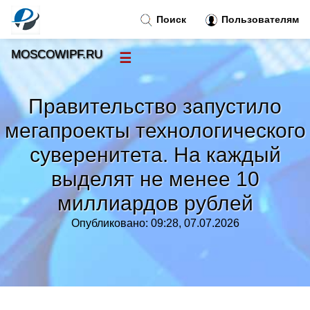
Поиск
Пользователям
MOSCOWIPF.RU
☰
Новости
»
Правительство запустило
Тренды новостей
»
мегапроекты технологического
суверенитета. На каждый
Рубрики
»
выделят не менее 10
Правила
миллиардов рублей
»
Опубликовано: 09:28, 07.07.2026
Контакт
»