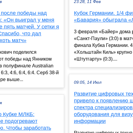
в
23:28, 11 Фев
 после победы над
Кубок Германии. 1/4 фи
: «Он выиграл у меня
«Бавария» обыграла «
 пять матчей. У сетки я
3 февраля «Байер» дома 
Спасибо, что дал
«Санкт-Паули» (3:0) в матч
хоть матч»
финала Кубка Германии. 
кович поделился
«Хольштайн Киль» крупно
от победы над Янником
«Штутгарту» (0:3)....
 полуфинале Australian
6:3, 4:6, 6:4, 6:4. Серб 38-й
ере выше...
09:05, 14 Июл
Развитие цифровых те
привело к появлению 
я
спектра специализиров
о Кубке МЛКБ:
оборудования для виз
е подогревают
информации
ю. Чтобы заработать
Развитие цифровых техно