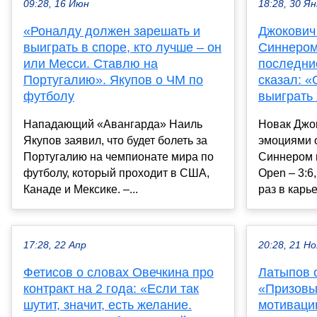
09:28, 16 Июн
18:28, 30 Ян
«Роналду должен зарешать и
Джокович
выиграть в споре, кто лучше – он
Синнером
или Месси. Ставлю на
последние
Португалию». Якупов о ЧМ по
сказал: «
футболу
выиграть 
Нападающий «Авангарда» Наиль
Новак Джо
Якупов заявил, что будет болеть за
эмоциями 
Португалию на чемпионате мира по
Синнером в
футболу, который проходит в США,
Open – 3:6, 
Канаде и Мексике. –...
раз в карь
17:28, 22 Апр
20:28, 21 Но
Фетисов о словах Овечкина про
Латыпов 
контракт на 2 года: «Если так
«Призовы
шутит, значит, есть желание.
мотиваци