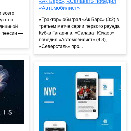
«Ак Барс», «Салават» победил
«Автомобилист»
е всего
«Трактор» обыграл «Ак Барс» (3:2) в
 уютно,
третьем матче серии первого раунда
едициной
Кубка Гагарина, «Салават Юлаев»
а пенсии —
победил «Автомобилист» (4:3),
«Северсталь» про...