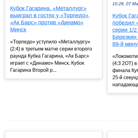
10:28, 07 М
Кубок Гагарина. «Металлург»
выиграл в гостях у «Торпедо»,
Кубок Гаг
«Ак Барс» против «Динамо»
победил 
Минск
серии 1/2
Березкин
«Торпедо» уступило «Металлургу»
89-й мину
(2:4) в третьем матче серии второго
раунда Кубка Гагарина, «Ак Барс»
«Локомоти
играет с «Динамо» Минск. Кубок
(4:3 2ОТ) 
Гагарина Второй р...
финала Куб
25-й секун
нападающий