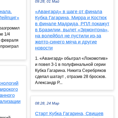
09:28, 01 Май
нала.
«Авангард» в шаге от финала
Лейпциг»
Кубка Гагарина, Мирра и Костюк
в финале Мадрида, РПЛ покажут
разгромил
в Бразилии, вылет «Эдмонтона»,
е 1/4
на волейбол не пустили из-за
4 февраля
желто-синего мяча и другие
 проиграл
новости
1. «Авангард» обыграл «Локомотив»
и повел 3-1 в полуфинальной серии
Кубка Гагарина. Никита Серебряков
сделал шатаут , отразив 28 бросков.
Александр Р...
хнологий
широкого
анного
уализации
08:28, 24 Мар
Старт Кубка Гагарина, Свищев
логий