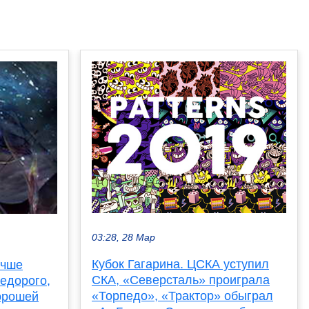
03:28, 28 Мар
Кубок Гагарина. ЦСКА уступил
учше
СКА, «Северсталь» проиграла
недорого,
«Торпедо», «Трактор» обыграл
хорошей