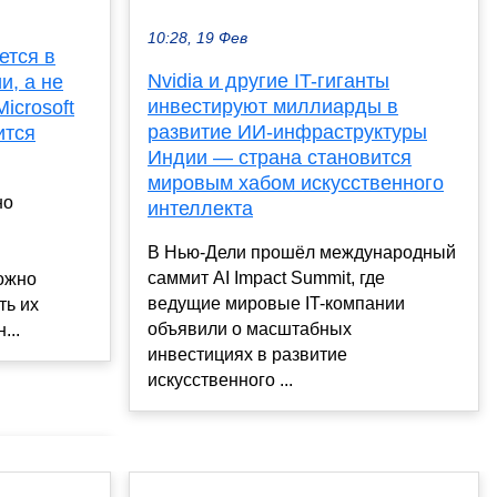
10:28, 19 Фев
ется в
Nvidia и другие IT-гиганты
и, а не
инвестируют миллиарды в
icrosoft
развитие ИИ-инфраструктуры
ится
Индии — страна становится
мировым хабом искусственного
но
интеллекта
В Нью-Дели прошёл международный
саммит AI Impact Summit, где
можно
ведущие мировые IT-компании
ть их
объявили о масштабных
...
инвестициях в развитие
искусственного ...