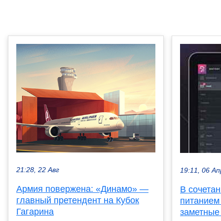
21:28, 22 Авг
19:11, 06 Ап
Армия повержена: «Динамо» —
В сочета
главный претендент на Кубок
питанием
Гагарина
заметные