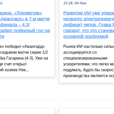
ай
15:28, 04 Ноя
арина. «Локомотив»
Развитие ИИ уже упира
«Авангард» в 7-м матче
нехватку электроэнерги
 финала – 4:3!
дефицит чипов. Глава M
 забил победный гол на
говорит, что это станов
те
основной проблемой
в» победил «Авангард»
Рынок ИИ настолько силь
в седьмом матче серии 1/2
ассоциируется со
ка Гагарина (4-3). Уже на
специализированными
де счет открыл
ускорителями, что легко 
 хозяев Ник...
подумать, будто бы скорос
производства является осн