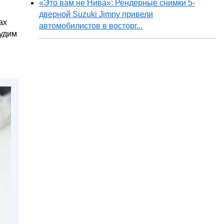
«Это вам не Нива»: Рендерные снимки 5-
дверной Suzuki Jimny привели
ах
автомобилистов в восторг...
судим