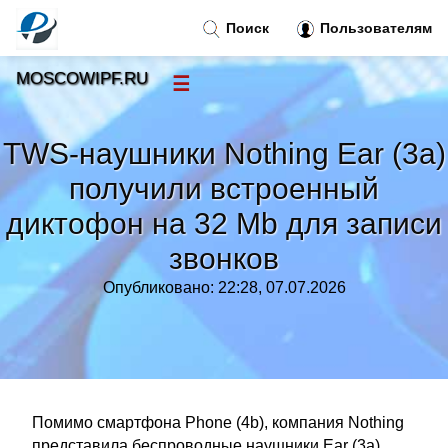
Поиск
Пользователям
MOSCOWIPF.RU
☰
Новости
»
TWS-наушники Nothing Ear (3a)
Тренды новостей
»
получили встроенный
диктофон на 32 Mb для записи
Рубрики
»
звонков
Правила
»
Опубликовано: 22:28, 07.07.2026
Контакт
»
Помимо смартфона Phone (4b), компания Nothing
представила беспроводные наушники Ear (3a).