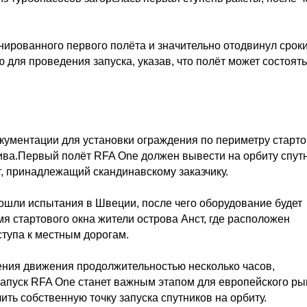
нированного первого полёта и значительно отодвинул срок
 для проведения запуска, указав, что полёт может состоят
кументации для установки ограждения по периметру старт
тива.Первый полёт RFA One должен вывести на орбиту спут
, принадлежащий скандинавскому заказчику.
ошли испытания в Швеции, после чего оборудование будет
я стартового окна жители острова Анст, где расположен
ступа к местным дорогам.
ения движения продолжительностью несколько часов,
апуск RFA One станет важным этапом для европейского ры
ть собственную точку запуска спутников на орбиту.