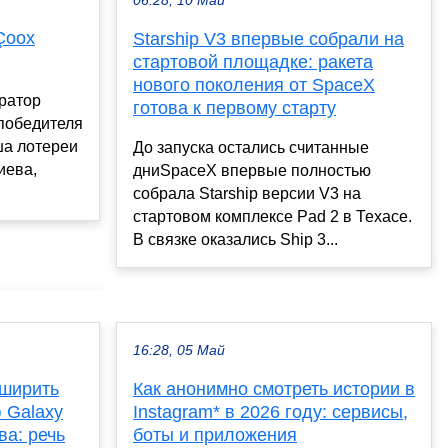
06:28, 10 Май
Çoox
Starship V3 впервые собрали на
стартовой площадке: ракета
нового поколения от SpaceX
ратор
готова к первому старту
 победителя
ша лотереи
До запуска остались считанные
иева,
дниSpaceX впервые полностью
собрала Starship версии V3 на
стартовом комплексе Pad 2 в Техасе.
В связке оказались Ship 3...
16:28, 05 Май
сширить
Как анонимно смотреть истории в
 Galaxy
Instagram* в 2026 году: сервисы,
ва: речь
боты и приложения