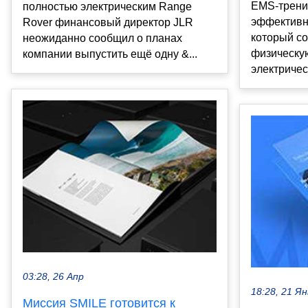
EMS-трени
полностью электрическим Range
эффективн
Rover финансовый директор JLR
который с
неожиданно сообщил о планах
физическую
компании выпустить ещё одну &...
электричес
03:28, 26 Апр
18:28, 21 Ян
Миссия SMILE готовится к