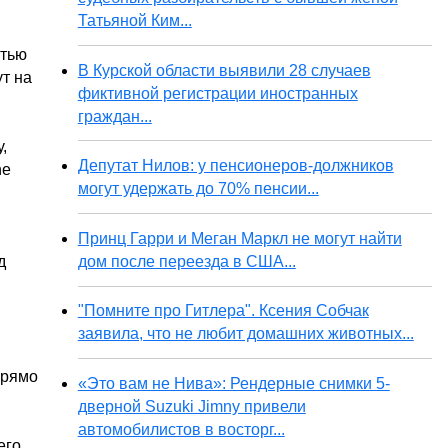
Татьяной Ким...
стью
В Курской области выявили 28 случаев
ут на
фиктивной регистрации иностранных
граждан...
,
Депутат Нилов: у пенсионеров-должников
ne
могут удержать до 70% пенсии...
Принц Гарри и Меган Маркл не могут найти
дом после переезда в США...
д
"Помните про Гитлера". Ксения Собчак
заявила, что не любит домашних животных...
прямо
«Это вам не Нива»: Рендерные снимки 5-
дверной Suzuki Jimny привели
автомобилистов в восторг...
его