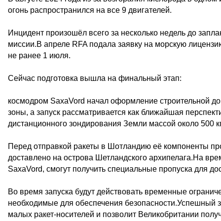
огонь распространился на все 9 двигателей.
Инцидент произошёл всего за несколько недель до запла
миссии.В апреле RFA подала заявку на морскую лицензию
не ранее 1 июля.
Сейчас подготовка вышла на финальный этап:
космодром SaxaVord начал оформление строительной до
зоны, а запуск рассматривается как ближайшая перспек
дистанционного зондирования Земли массой около 500 кг
Перед отправкой ракеты в Шотландию её компоненты пр
доставлено на острова Шетландского архипелага.На врем
SaxaVord, смогут получить специальные пропуска для до
Во время запуска будут действовать временные огранич
необходимые для обеспечения безопасности.Успешный з
малых ракет-носителей и позволит Великобритании получи