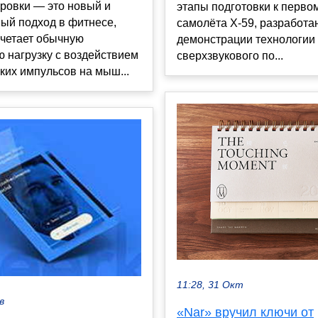
ровки — это новый и
этапы подготовки к перво
ый подход в фитнесе,
самолёта X-59, разработа
очетает обычную
демонстрации технологии 
 нагрузку с воздействием
сверхзвукового по...
ких импульсов на мыш...
11:28, 31 Окт
в
«Nar» вручил ключи от