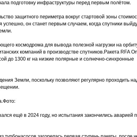
чала подготовку инфраструктуры перед первым полётом.
льство защитного периметра вокруг стартовой зоны стоимо
я успешно, он станет первым случаем, когда спутники выйд
емли.
ющего космодрома для вывода полезной нагрузки на орбиту
итанских компаний в производстве спутников.Ракета RFA O
ой до 1300 кг на низкие полярные и солнечно-синхронные
дения Земли, поскольку позволяют регулярно проходить на
вещении.
а.Фото:
ался ещё в 2024 году, но испытания закончились аварией 
из турбонасосов загорелась первая ступень ракеты, после ч