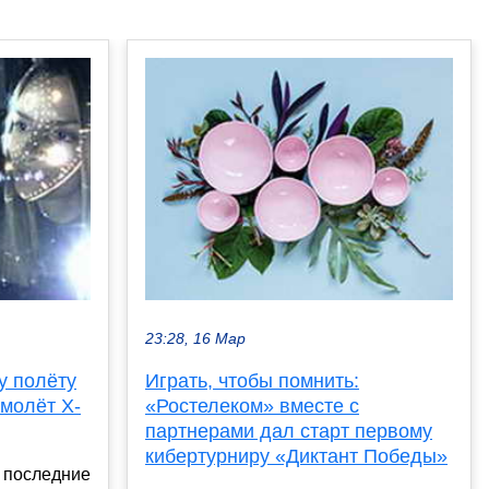
23:28, 16 Мар
у полёту
Играть, чтобы помнить:
амолёт X-
«Ростелеком» вместе с
партнерами дал старт первому
кибертурниру «Диктант Победы»
 последние