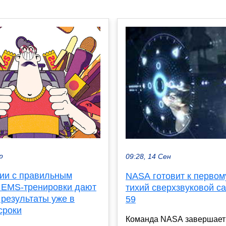
р
09:28, 14 Сен
нии с правильным
NASA готовит к первом
 EMS-тренировки дают
тихий сверхзвуковой с
 результаты уже в
59
сроки
Команда NASA завершает