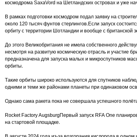
космодрома SaxaVord на Шетландских островах и уже на
В рамках подготовки космодром подал заявку на строите
около 120 тысяч фунтов стерлингов.Если запуск состоитс
орбиту с территории Шотландии и вообще с британской з
До этого Великобритания не имела собственного действу
несмотря на развитую космическую отрасль и участие бр
предназначена для запуска малых и микроcпутников масс
орбиты.
Такие орбиты широко используются для спутников наблю
одними и теми же районами планеты при одинаковом ос
Однако сама ракета пока не совершала успешного полёт
Rocket Factory AugsburgПервый запуск RFA One планиров
на стартовой площадке.
В августе 2024 года из-за возгорания кислорода в одном 