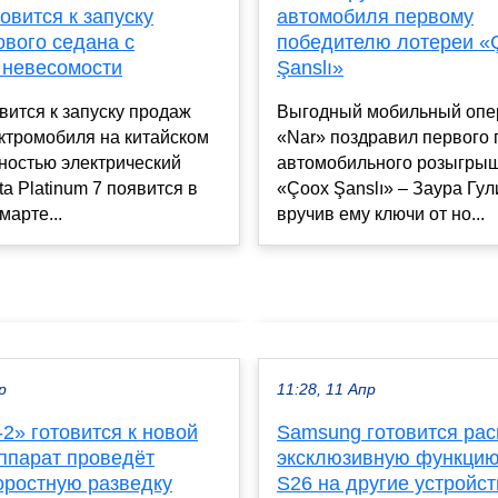
товится к запуску
автомобиля первому
ового седана с
победителю лотереи «
 невесомости
Şanslı»
овится к запуску продаж
Выгодный мобильный опе
ктромобиля на китайском
«Nar» поздравил первого
ностью электрический
автомобильного розыгры
ta Platinum 7 появится в
«Çoox Şanslı» – Заура Гул
марте...
вручив ему ключи от но...
р
11:28, 11 Апр
2» готовится к новой
Samsung готовится ра
аппарат проведёт
эксклюзивную функцию
оростную разведку
S26 на другие устройст