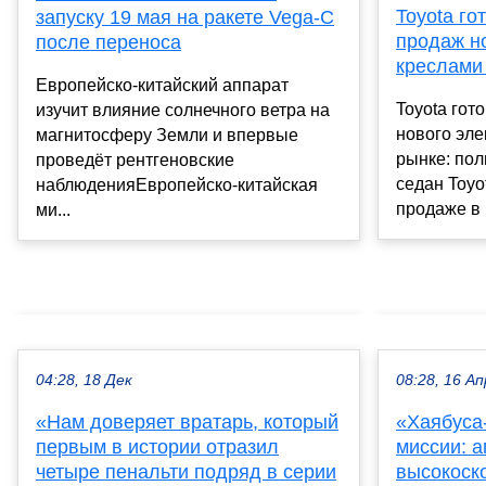
Toyota го
запуску 19 мая на ракете Vega-C
продаж н
после переноса
креслами
Европейско-китайский аппарат
Toyota гот
изучит влияние солнечного ветра на
нового эле
магнитосферу Земли и впервые
рынке: пол
проведёт рентгеновские
седан Toyo
наблюденияЕвропейско-китайская
продаже в 
ми...
04:28, 18 Дек
08:28, 16 Ап
«Нам доверяет вратарь, который
«Хаябуса-
первым в истории отразил
миссии: 
четыре пенальти подряд в серии
высокоск