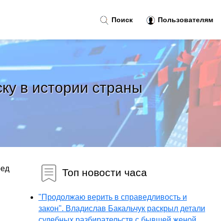
Поиск
Пользователям
ку в истории страны
ред
Топ новости часа
"Продолжаю верить в справедливость и
закон". Владислав Бакальчук раскрыл детали
судебных разбирательств с бывшей женой