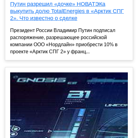
Путин разрешил «дочке» НОВАТЭКа
выкупить долю TotalEnergies в «Арктик СПГ
2». Что известно о сделке
Президент России Владимир Путин подписал
распоряжение, разрешающее российской
компании ООО «Нордлайн» приобрести 10% в
проекте «Арктик СПГ 2» у франц...