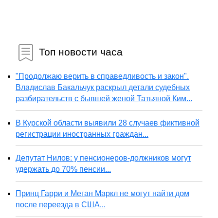
Топ новости часа
"Продолжаю верить в справедливость и закон".
Владислав Бакальчук раскрыл детали судебных
разбирательств с бывшей женой Татьяной Ким...
В Курской области выявили 28 случаев фиктивной
регистрации иностранных граждан...
Депутат Нилов: у пенсионеров-должников могут
удержать до 70% пенсии...
Принц Гарри и Меган Маркл не могут найти дом
после переезда в США...