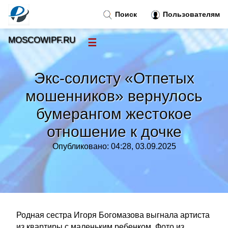
Поиск
Пользователям
MOSCOWIPF.RU
☰
Новости
»
Экс-солисту «Отпетых
Тренды новостей
»
мошенников» вернулось
бумерангом жестокое
Рубрики
»
отношение к дочке
Правила
»
Опубликовано: 04:28, 03.09.2025
Контакт
»
Родная сестра Игоря Богомазова выгнала артиста
из квартиры с маленьким ребенком. Фото из