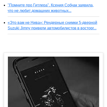
"Помните про Гитлера". Ксения Собчак заявила,
что не любит домашних животных...
«Это вам не Нива»: Рендерные снимки 5-дверной
Suzuki Jimny привели автомобилистов в восторг...