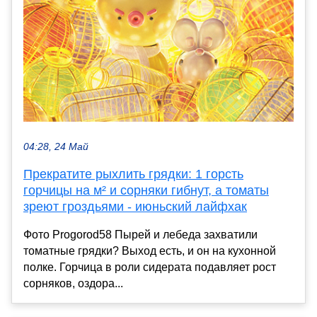
04:28, 24 Май
Прекратите рыхлить грядки: 1 горсть
горчицы на м² и сорняки гибнут, а томаты
зреют гроздьями - июньский лайфхак
Фото Progorod58 Пырей и лебеда захватили
томатные грядки? Выход есть, и он на кухонной
полке. Горчица в роли сидерата подавляет рост
сорняков, оздора...