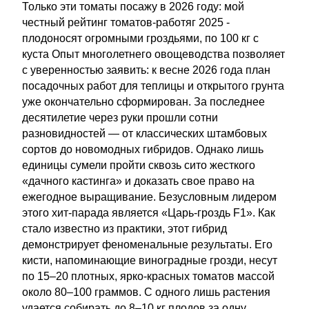
Только эти томаты посажу в 2026 году: мой
честный рейтинг томатов-работяг 2025 -
плодоносят огромными гроздьями, по 100 кг с
куста Опыт многолетнего овощеводства позволяет
с уверенностью заявить: к весне 2026 года план
посадочных работ для теплицы и открытого грунта
уже окончательно сформирован. За последнее
десятилетие через руки прошли сотни
разновидностей — от классических штамбовых
сортов до новомодных гибридов. Однако лишь
единицы сумели пройти сквозь сито жесткого
«дачного кастинга» и доказать свое право на
ежегодное выращивание. Безусловным лидером
этого хит-парада является «Царь-гроздь F1». Как
стало известно из практики, этот гибрид
демонстрирует феноменальные результаты. Его
кисти, напоминающие виноградные грозди, несут
по 15–20 плотных, ярко-красных томатов массой
около 80–100 граммов. С одного лишь растения
удается собирать до 8–10 кг плодов за одну