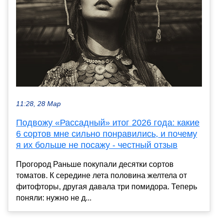
11:28, 28 Мар
Подвожу «Рассадный» итог 2026 года: какие
6 сортов мне сильно понравились, и почему
я их больше не посажу - честный отзыв
Прогород Раньше покупали десятки сортов
томатов. К середине лета половина желтела от
фитофторы, другая давала три помидора. Теперь
поняли: нужно не д...