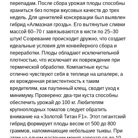
перепадам. После сбора урожая плоды способны
храниться без потери вкусовых качеств до трех
недель. Для ценителей консервации был выявлен
гибрид «Алмазная гроздь». Его вытянутые сливки
массой 60–70 г завязываются в кисти по 25–30
штук! Созревание происходит дружно, что создает
идеальные условия для конвейерного сбора и
переработки. Плоды обладают исключительной
плотностью, что исключает их повреждение при
термической обработке. Компактные кусты
отлично чувствуют себя в теплице на шпалере, а
их врожденная резистентность к таким
вредителям, как паутинный клещ, сводит уход к
минимуму. Проверено: два-три куста способны
обеспечить урожай до 100 кг. Любителям
крупноплодных томатов следует обратить
внимание на «Золотой Титан F1». Этот гигантский
гибрид формирует плоды весом от 500 до 800
граммов, напоминающие небольшие тыквы. При
этом на одном растении может завязаться до 10–