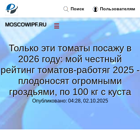
Поиск
Пользователям
MOSCOWIPF.RU
☰
Новости
»
Только эти томаты посажу в
Тренды новостей
»
2026 году: мой честный
рейтинг томатов-работяг 2025 -
Рубрики
»
плодоносят огромными
гроздьями, по 100 кг с куста
Правила
»
Опубликовано: 04:28, 02.10.2025
Контакт
»