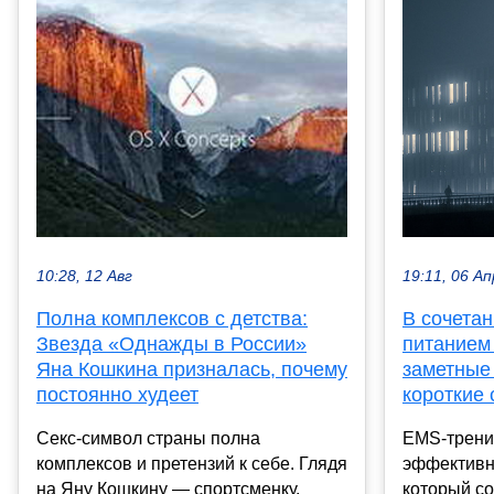
19:11, 06 Ап
10:28, 12 Авг
В сочета
Полна комплексов с детства:
питанием
Звезда «Однажды в России»
заметные
Яна Кошкина призналась, почему
короткие 
постоянно худеет
EMS-трени
Секс-символ страны полна
эффективн
комплексов и претензий к себе. Глядя
который с
на Яну Кошкину — спортсменку,