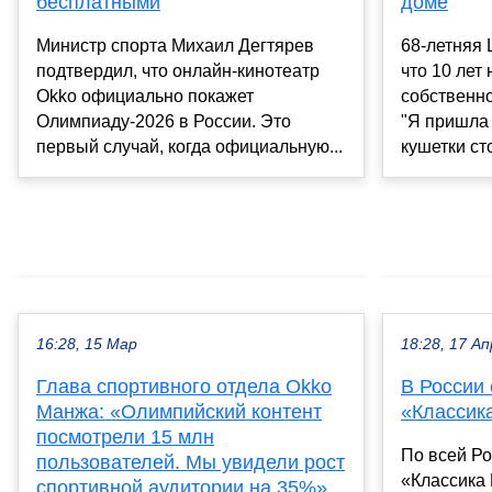
доме
бесплатными
68-летняя 
Министр спорта Михаил Дегтярев
что 10 лет
подтвердил, что онлайн-кинотеатр
собственн
Okko официально покажет
"Я пришла 
Олимпиаду-2026 в России. Это
кушетки сто
первый случай, когда официальную...
16:28, 15 Мар
18:28, 17 Ап
Глава спортивного отдела Okko
В России 
Манжа: «Олимпийский контент
«Классик
посмотрели 15 млн
По всей Ро
пользователей. Мы увидели рост
«Классика
спортивной аудитории на 35%»