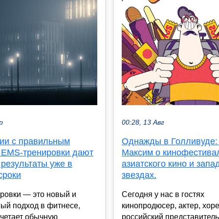
р
00:28, 13 Авг
нии с правильным
Однажды в Голливуде
 EMS-тренировки дают
Максим о кинофестива
 результаты уже в
азиатского кино и запа
сроки
звездах.
ровки — это новый и
Сегодня у нас в гостях
ый подход в фитнесе,
кинопродюсер, актер, хор
очетает обычную
российский представитель