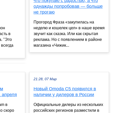
что покупаю с радостью, а что
однажды попробовав — больше
не трогаю
Прогород Фраза «закупилась на
мон
неделю и кошелек цел» в наше время
асть в
звучит как сказка. Или как скрытая
. "Это
реклама. Но с появлением в районе
 всегда
магазина «Чижик...
21:28, 07 Мар
ам
Новый Omoda C5 появился в
1 апреля
наличии у дилеров в России
am в
Официальные дилеры из нескольких
но скоро
российских регионов разместили в