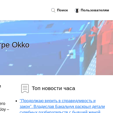
Поиск
Пользователям
тре Okko
и
Топ новости часа
"Продолжаю верить в справедливость и
его
закон". Владислав Бакальчук раскрыл детали
Шоу –
судебных разбирательств с бывшей женой