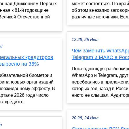
анная Движением Первых
может состояться. По кра
нная к 81-й годовщине
об этом внезапно заговор
Великой Отечественной
различные источники. Есл.
12:28, 25 Июл
ай
Чем заменить WhatsAp
легальных кредиторов
Telegram и МАКС в Рос
 выросло на 36%
Пока одни ждут разблокир
обязательной биометрии
WhatsApp и Telegram, дру
финансовых организаций
перебрались в приложения
 неожиданному эффекту. В
которых год назад в Росси
ртале 2026 года число
никто не слышал. Аудитори
х кредито...
20:28, 24 Июл
ен