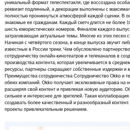
уникальный формат телеспектакля, где воссоздана особа
реквизит подлинный, а декорации выполнены с максималь
полностью проникнуться атмосферой каждой сценки. В о
знакомые ее гражданам. Каждый скетч длится не более 10
шесть юмористических номеров. Финалом каждого выпуск
затрагивающая актуальные темы. Многие из этих песен с
Начиная с четвёртого сезона, в конце выпуска звучит ли
известные в России треки. Чем обусловлено партнерство
сотрудничеству онлайн-кинотеатров и телеканалов в соз
производства контента, которая увеличивается в средне
ресурсы, партнеры сокращают собственные издержки и 
Преимущества сотрудничества Сотрудничество Okko и те
обеих компаний. Okko получает эксклюзивные права на 
расширяя свой контент и привлекая новую аудиторию. О
сильнее и интереснее для зрителей. Такая коллаборация 
создавать более качественный и разнообразный контент.
проекты привлекательным решением.