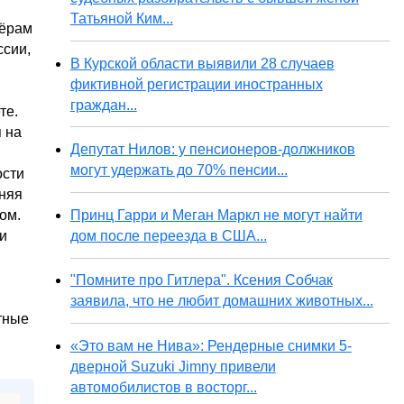
Татьяной Ким...
тёрам
ссии,
В Курской области выявили 28 случаев
фиктивной регистрации иностранных
граждан...
те.
я на
Депутат Нилов: у пенсионеров-должников
могут удержать до 70% пенсии...
ости
иняя
Принц Гарри и Меган Маркл не могут найти
ом.
дом после переезда в США...
и
"Помните про Гитлера". Ксения Собчак
заявила, что не любит домашних животных...
тные
«Это вам не Нива»: Рендерные снимки 5-
дверной Suzuki Jimny привели
автомобилистов в восторг...