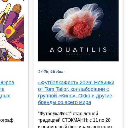
17:28, 16 Июн
: Юров
«ФутболкаФест» 2026: Новинки
ле
от Tom Tailor, коллаборации с
дных
группой «Кино», Okko и другие
бренды со всего мира
"ФутболкаФест" стал летней
еограф,
традицией СТОКМАНН: с 11 по 28
июня модный фестиваль проходит