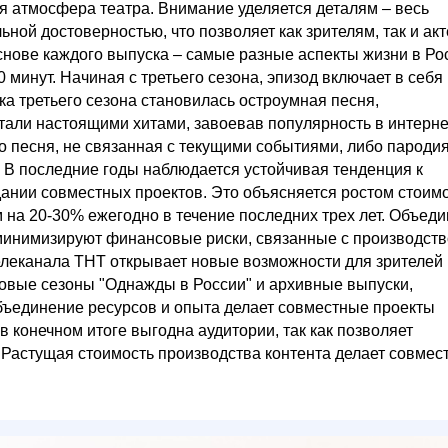
я атмосфера театра. Внимание уделяется деталям – весь
ной достоверностью, что позволяет как зрителям, так и ак
снове каждого выпуска – самые разные аспекты жизни в Ро
 минут. Начиная с третьего сезона, эпизод включает в себя
а третьего сезона становилась остроумная песня,
тали настоящими хитами, завоевав популярность в интерне
бо песня, не связанная с текущими событиями, либо пароди
 В последние годы наблюдается устойчивая тенденция к
дании совместных проектов. Это объясняется ростом стоим
м на 20-30% ежегодно в течение последних трех лет. Объед
минимизируют финансовые риски, связанные с производств
леканала ТНТ открывает новые возможности для зрителей 
новые сезоны "Однажды в России" и архивные выпуски,
бъединение ресурсов и опыта делает совместные проекты
в конечном итоге выгодна аудитории, так как позволяет
 Растущая стоимость производства контента делает совмес