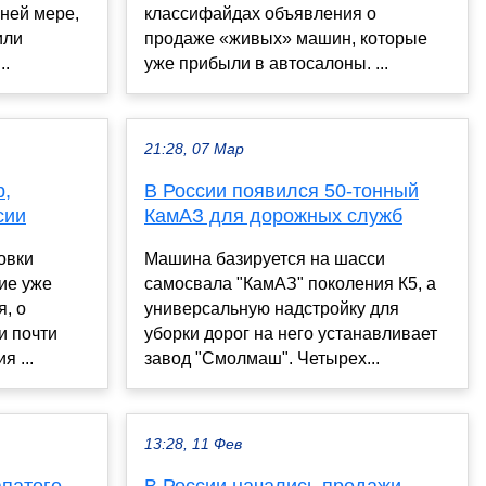
йней мере,
классифайдах объявления о
или
продаже «живых» машин, которые
..
уже прибыли в автосалоны. ...
21:28, 07 Мар
p,
В России появился 50-тонный
сии
КамАЗ для дорожных служб
овки
Машина базируется на шасси
гие уже
самосвала "КамАЗ" поколения К5, а
, о
универсальную надстройку для
и почти
уборки дорог на него устанавливает
я ...
завод "Смолмаш". Четырех...
13:28, 11 Фев