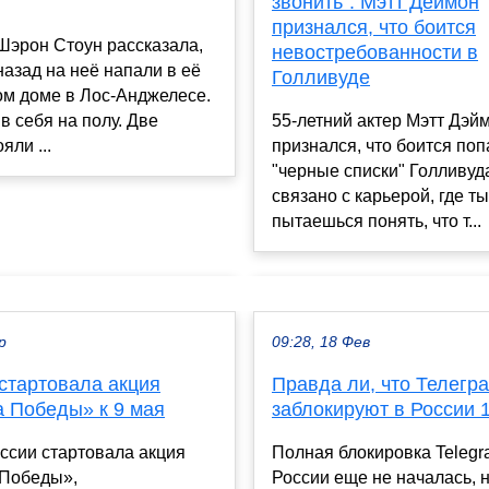
звонить". Мэтт Деймон
признался, что боится
Шэрон Стоун рассказала,
невостребованности в
 назад на неё напали в её
Голливуде
ом доме в Лос-Анджелесе.
в себя на полу. Две
55-летний актер Мэтт Дэй
яли ...
признался, что боится поп
"черные списки" Голливуда
связано с карьерой, где ты
пытаешься понять, что т...
р
09:28, 18 Фев
стартовала акция
Правда ли, что Телегр
а Победы» к 9 мая
заблокируют в России 
ссии стартовала акция
Полная блокировка Telegr
 Победы»,
России еще не началась, 