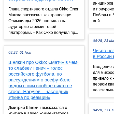
иницииров
Глава спортивного отдела Okko Олег
и приуроче
Манжа рассказал, как трансляция
Победы в 
Олимпиады-2026 повлияла на
вой...
аудиторию стриминговой
платформы. – Как Okko получил пр...
04:28, 23 М
Число не
03:28, 01 Ноя
в России
Шнякин про Okko: «Матч» в чем-
Введение 
то слабее? Генич – голос
для микро
российского футбола, по
привело к
рассуждениям о росфутболе
первом ква
рядом с ним вообще никто не
нелегальны
стоял. Нагучев – наследник
Уткина по реакции»
Дмитрий Шнякин высказался о
04:28, 13 С
критике в адрес комментаторов