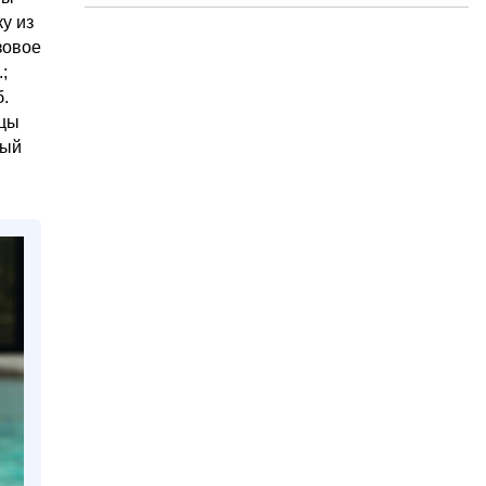
у из
зовое
;
б.
ьцы
ный