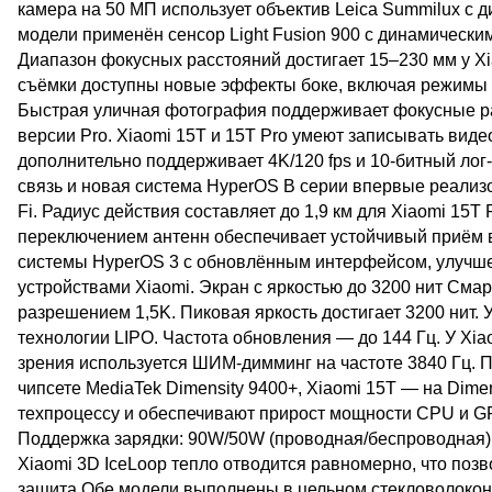
камера на 50 МП использует объектив Leica Summilux с диа
модели применён сенсор Light Fusion 900 с динамически
Диапазон фокусных расстояний достигает 15–230 мм у Xi
съёмки доступны новые эффекты боке, включая режимы «
Быстрая уличная фотография поддерживает фокусные рас
версии Pro. Xiaomi 15T и 15T Pro умеют записывать вид
дополнительно поддерживает 4K/120 fps и 10-битный ло
связь и новая система HyperOS В серии впервые реализо
Fi. Радиус действия составляет до 1,9 км для Xiaomi 15T 
переключением антенн обеспечивает устойчивый приём 
системы HyperOS 3 с обновлённым интерфейсом, улучше
устройствами Xiaomi. Экран с яркостью до 3200 нит См
разрешением 1,5K. Пиковая яркость достигает 3200 нит. 
технологии LIPO. Частота обновления — до 144 Гц. У Xia
зрения используется ШИМ-димминг на частоте 3840 Гц. П
чипсете MediaTek Dimensity 9400+, Xiaomi 15T — на Dime
техпроцессу и обеспечивают прирост мощности CPU и 
Поддержка зарядки: 90W/50W (проводная/беспроводная) в
Xiaomi 3D IceLoop тепло отводится равномерно, что поз
защита Обе модели выполнены в цельном стекловолоконн