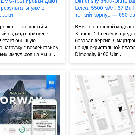
 EMS-тренировки дают
Dimensity 8400-Ultra, к
 результаты уже в
Leica, 5500 мАч, 67 Вт, 
сроки
тонкий корпус — 650 е
ровки — это новый и
Вместе с топовой модель
ый подход в фитнесе,
Xiaomi 15T сегодня предс
очетает обычную
базовая версия. Смартфо
 нагрузку с воздействием
на однокристальной плат
ких импульсов на мыш...
Dimensity 8400-Ultr...