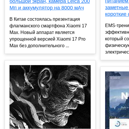
питанием
большой экран, камера Leica 200
заметные
Мп и аккумулятор на 8000 мАч
короткие 
В Китае состоялась презентация
EMS-трени
флагманского смартфона Xiaomi 17
эффективн
Max. Новый аппарат является
который с
упрощенной версией Xiaomi 17 Pro
физическую
Max без дополнительного ...
электричес