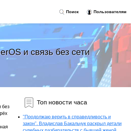
Поиск
Пользователям
erOS и связь без сети
Топ новости часа
 без
трёх
"Продолжаю верить в справедливость и
закон". Владислав Бакальчук раскрыл детали
вная
судебных разбирательств с бывшей женой