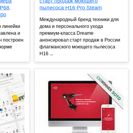
амера
старт продаж моющего
IP68,
пылесоса H16 Pro Steam
вро
Международный бренд техники для
ю линейки
дома и персонального ухода
тавлена и
премиум-класса Dreame
н построен
анонсировал старт продаж в России
форме
флагманского моющего пылесоса
H16 ...