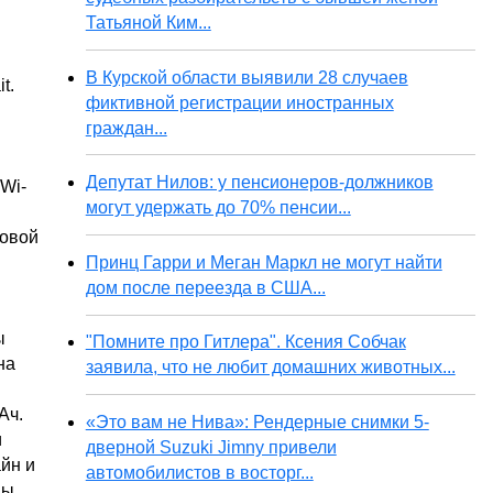
Татьяной Ким...
В Курской области выявили 28 случаев
t.
фиктивной регистрации иностранных
граждан...
Депутат Нилов: у пенсионеров-должников
Wi-
могут удержать до 70% пенсии...
новой
Принц Гарри и Меган Маркл не могут найти
дом после переезда в США...
ы
"Помните про Гитлера". Ксения Собчак
на
заявила, что не любит домашних животных...
Ач.
«Это вам не Нива»: Рендерные снимки 5-
и
дверной Suzuki Jimny привели
йн и
автомобилистов в восторг...
ны