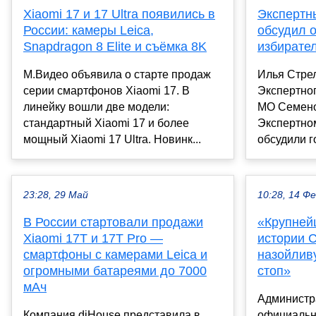
Xiaomi 17 и 17 Ultra появились в
Экспертн
России: камеры Leica,
обсудил 
Snapdragon 8 Elite и съёмка 8K
избирате
М.Видео объявила о старте продаж
Илья Стрел
серии смартфонов Xiaomi 17. В
Экспертног
линейку вошли две модели:
МО Семено
стандартный Xiaomi 17 и более
Экспертном
мощный Xiaomi 17 Ultra. Новинк...
обсудили г
23:28, 29 Май
10:28, 14 Ф
В России стартовали продажи
«Крупней
Xiaomi 17T и 17T Pro —
истории 
смартфоны с камерами Leica и
назойлив
огромными батареями до 7000
стоп»
мАч
Администр
Компания diHouse представила в
официальн