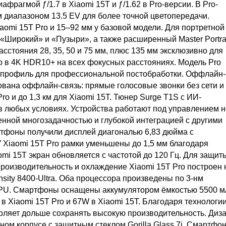
фрагмой ƒ/1.7 в Xiaomi 15T и ƒ/1.62 в Pro-версии. В Pro-
м диапазоном 13.5 EV для более точной цветопередачи.
aomi 15T Pro и 15–92 мм у базовой модели. Для портретной
Широкий» и «Пузыри», а также расширенный Master Portrai
стояния 28, 35, 50 и 75 мм, плюс 135 мм эксклюзивно для
ео в 4K HDR10+ на всех фокусных расстояниях. Модель Pro
г-профиль для профессиональной постобработки. Оффлайн-
вана оффлайн-связь: прямые голосовые звонки без сети и 
Pro и до 1,3 км для Xiaomi 15T. Тюнер Surge T1S с ИИ-
в любых условиях. Устройства работают под управлением 
нной многозадачностью и глубокой интеграцией с другими
артфоны получили дисплей диагональю 6,83 дюйма с
У Xiaomi 15T Pro рамки уменьшены до 1,5 мм благодаря
omi 15T экран обновляется с частотой до 120 Гц. Для защит
роизводительность и охлаждение Xiaomi 15T Pro построен 
nsity 8400-Ultra. Оба процессора произведены по 3-нм
GPU. Смартфоны оснащены аккумулятором ёмкостью 5500 м
 Xiaomi 15T Pro и 67W в Xiaomi 15T. Благодаря технологи
воляет дольше сохранять высокую производительность. Диза
ом корпусе с защитным стеклом Gorilla Glass 7i. Смартфо