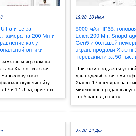
ай
19:28, 10 Июн
Ultra и Leica
8000 мАч, IP68, топова
e: камера на 200 Мп и
Leica 200 Мп, Snapdrago
равление как у
Gen5 и большой неме
ональной оптики
экран: продажи Xiaomi
перевалили за 50 тыс. 
 заметным игроком на
тала Xiaomi, которая
При этом продается устро
в Барселону свою
две неделиСерия смартф
флагманскую линейку
Xiaomi 17 преодолела отме
17 и 17 Ultra, ориенти...
миллионов проданных устр
сообщается, совоку...
юн
07:28, 14 Дек