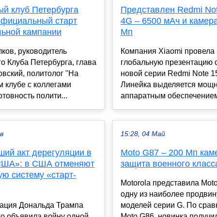
ый клуб Петербурга
Представлен Redmi Not
официальный старт
4G – 6500 мАч и камера
льной кампании
Мп
ков, руководитель
Компания Xiaomi провела
о Клуба Петербурга, глава
глобальную презентацию 
вский, политолог "На
новой серии Redmi Note 1
 клубе с коллегами
Линейка выделяется мощ
отовность полити...
аппаратным обеспечением 
ев
15:28, 04 Май
ший акт дерегуляции в
Moto G87 – 200 Мп кам
США»: в США отменяют
защита военного класс
ую систему «старт-
Motorola представила Mot
одну из наиболее продви
ация Дональда Трампа
моделей серии G. По срав
о объявила войну одной
Moto G86, новинка получи