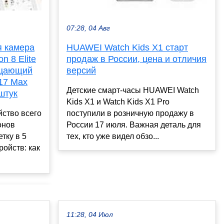
07:28, 04 Авг
я камера
HUAWEI Watch Kids X1 старт
n 8 Elite
продаж в России, цена и отличия
рцающий
версий
 17 Max
Детские смарт-часы HUAWEI Watch
штук
Kids X1 и Watch Kids X1 Pro
йство всего
поступили в розничную продажу в
онов
России 17 июля. Важная деталь для
тку в 5
тех, кто уже видел обзо...
ойств: как
11:28, 04 Июл