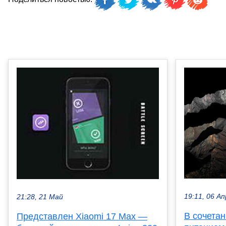
19:11, 06 Ап
21:28, 21 Май
В сочета
Представлен Xiaomi 17 Max —