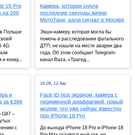
e 15 Pro
Камера, которая сняла
 на 200
последние секунды жизни
МотоТани, дала сигнал в Москве
 в Польше
Экшн-камеру, которая могла бы
своей
помочь в расследовании фатального
5 4G.
ДТП, не нашли на месте аварии два
ным
года. Об этом сообщает Telegram-
и конку...
канал Baza. «Трагед...
16:28, 12 Авг
ера и
Face ID под экраном, камера с
а за €399
переменной диафрагмой, новый
модем: что уже сейчас известно
o G87 –
про iPhone 18 Pro
нутых
нению с
До выхода iPhone 18 Pro и iPhone 18
ла
Pro Max остаётся ещё год, но