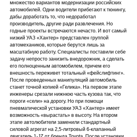
множество вариантов модернизации российских
автомобилей. Одни водители прибегают к тюнингу,
дабы доработать то, что недоработал
производитель, другие ради развлечения. Но
годные проекты встречаются нечасто. И вот самый
низкий УАЗ «Хантер» представлен группой
автомехаников, которые берутся лишь за
масштабную работу. Специалисты поставили себе
задачу непросто занизить внедорожник, а сделать
его полноценным автомобилем, причем его
внешность переживет тотальный «фейслифтинг».
После проведенных манипуляций автомобиль
станет точной копией «Гелика». На первом этапе
инженеры срезали нижнюю часть кузова так, что
пороги «сели» на дорогу. Но при помощи
пневматической установки УАЗ «Хантер» имеет
возможность «вырастать» в высоту. На втором
этапе автолюбители заменили стандартный
силовой агрегат на 2,5-литровый 6-клапанный
двигатель 1-JZ от бренда Toyota. После установки