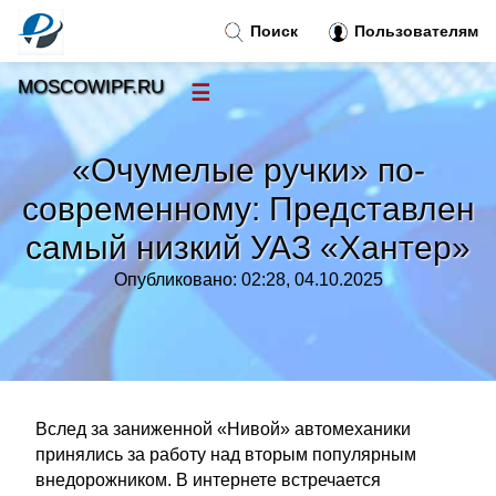
Поиск
Пользователям
MOSCOWIPF.RU
☰
Новости
»
«Очумелые ручки» по-
Тренды новостей
»
современному: Представлен
самый низкий УАЗ «Хантер»
Рубрики
»
Опубликовано: 02:28, 04.10.2025
Правила
»
Контакт
»
Вслед за заниженной «Нивой» автомеханики
принялись за работу над вторым популярным
внедорожником. В интернете встречается