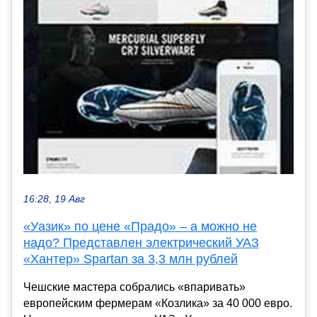
16:28, 19 Авг
«Уазик» по цене «Прадо» – а можно не
надо? Представлен электрический УАЗ
«Хантер» Spartan за 3,3 млн рублей
Чешские мастера собрались «впаривать»
европейским фермерам «Козлика» за 40 000 евро.