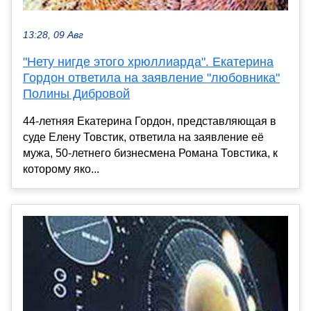
13:28, 09 Авг
"Нету нигде этого хрюллиарда". Екатерина
Гордон ответила на заявление "любовника"
Полины Дибровой
44-летняя Екатерина Гордон, представляющая в
суде Елену Товстик, ответила на заявление её
мужа, 50-летнего бизнесмена Романа Товстика, к
которому яко...