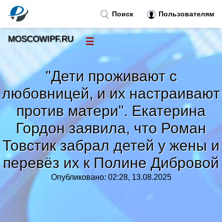
Поиск
Пользователям
MOSCOWIPF.RU
☰
Новости
»
"Дети проживают с
Тренды новостей
»
любовницей, и их настраивают
против матери". Екатерина
Рубрики
»
Гордон заявила, что Роман
Товстик забрал детей у жены и
Правила
»
перевёз их к Полине Дибровой
Контакт
»
Опубликовано: 02:28, 13.08.2025