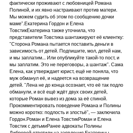
фактически проживают с любовницей Романа
Полиной, и их явно настраивают против матери.
Мы можем судить об этом по сообщению дочки
маме".Екатерина Гордон и Елена
ТовстикЕкатерина также уточнила, что
представители Товстика шантажируют её клиентку:
"Сторона Романа пытается поставить деньги в
зависимость от детей. Подпишите, мол, детей нам,
и мы заплатим... Или опубликуйте такой-то пост, и
мы заплатим. Это не переговоры, а шантаж". Сама
Елена, как утверждает юрист, ещё не поняла, что
муж обманул её, и надеется на возвращение
детей. "Лена не до конца осознает, что её так подло
обманули, и всё ещё ждёт двух своих детей,
которые Роман вывез из дома за её спиной.
Прокомментировать поведение Романа и Полины
можно коротко: подлость и злостьё", — заключила
Гордон.Роман и Елена ТовстикРоман и Елена
Товстик с детьмиРанее адвокаты Полины
Дибровой ответили на заявления Екатерины