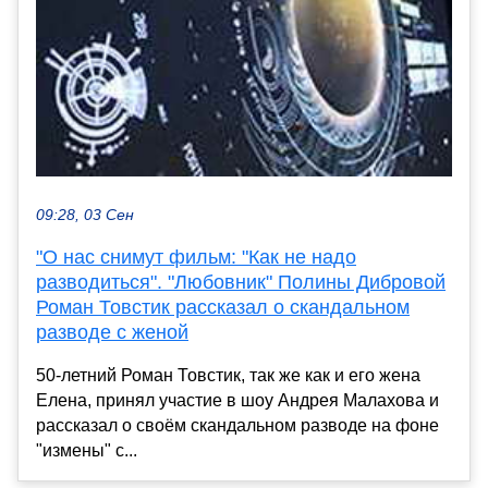
09:28, 03 Сен
"О нас снимут фильм: "Как не надо
разводиться". "Любовник" Полины Дибровой
Роман Товстик рассказал о скандальном
разводе с женой
50-летний Роман Товстик, так же как и его жена
Елена, принял участие в шоу Андрея Малахова и
рассказал о своём скандальном разводе на фоне
"измены" с...