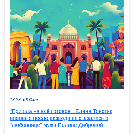
18:28, 06 Окт
"Пришла на всё готовое". Елена Товстик
впервые после развода высказалась о
"любовнице" мужа Полине Дибровой