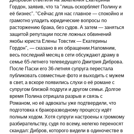
Гордон, заявив, что та "лишь оскорбляет Полину и
её бизнес". "Сейчас для нас главное — спокойно и
грамотно уладить юридические вопросы по
расторжению брака, без судов. А затем — заняться
защитой репутации после ложных обвинений
якобы юриста Елены Товстик — Екатерины
Гордон", — сказано в их обращении.Напомним,
весь последний месяц в сети обсуждают драму в
семье 65-летнего телеведущего Дмитрия Диброва.
После Пасхи его 36-летняя супруга перестала
публиковать совместные фото и выходить с мужем
в свет, а вскоре появились слухи о её романе с
супругом близкой подруги и другом семьи. Долгое
время Полина отрицала разрыв и связь с
Романом, но её адвокаты уже подтвердили, что
подготовка к бракоразводному процессу идёт
полным ходом. Хотя супруги настроены к громкому
разбирательству, судя по всему, нелегко переносят
скандал: Дибров, которого видели в одиночестве в