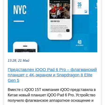
13:28, 21 Май
Представлен iQOO Pad 6 Pro – флагманский
планшет с 4K-экраном и Snapdragon 8 Elite
Gen 5
Вместе с iQOO 15T компания iQOO представила в
Китае новый планшет iQOO Pad 6 Pro. Устройство
получило флагманское аппаратное оснащение и