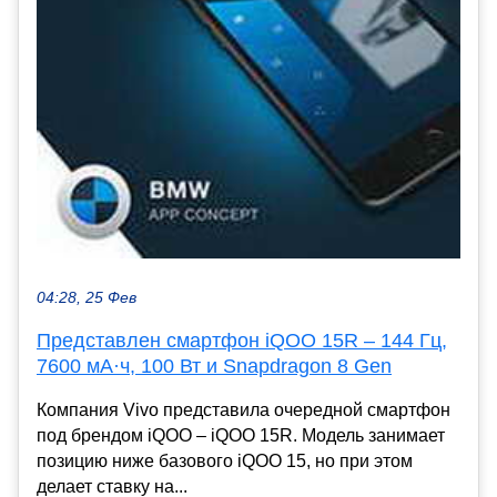
04:28, 25 Фев
Представлен смартфон iQOO 15R – 144 Гц,
7600 мА·ч, 100 Вт и Snapdragon 8 Gen
Компания Vivo представила очередной смартфон
под брендом iQOO – iQOO 15R. Модель занимает
позицию ниже базового iQOO 15, но при этом
делает ставку на...