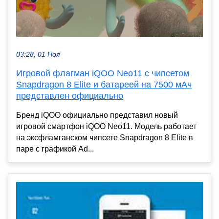
03:28, 01 Ноя
Игровой флагман iQOO Neo11 с чипсетом
Snapdragon 8 Elite и батареей на 7500 мАч
представлен официально
Бренд iQOO официально представил новый
игровой смартфон iQOO Neo11. Модель работает
на эксфламганском чипсете Snapdragon 8 Elite в
паре с графикой Ad...