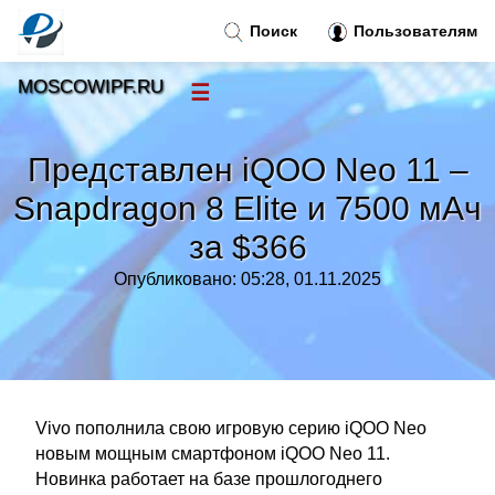
Поиск
Пользователям
MOSCOWIPF.RU
☰
Новости
»
Представлен iQOO Neo 11 –
Тренды новостей
»
Snapdragon 8 Elite и 7500 мАч
за $366
Рубрики
»
Опубликовано: 05:28, 01.11.2025
Правила
»
Контакт
»
Vivo пополнила свою игровую серию iQOO Neo
новым мощным смартфоном iQOO Neo 11.
Новинка работает на базе прошлогоднего