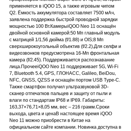
применяется в iQOO 15, а также игровым чипом
Q2. Ёмкость аккумулятора составляет 7500 мАч,
заявлена поддержка быстрой проводной зарядки
мощностью 100 Вт.КамерыiQOO Neo 11 оснащён
двойной основной камерой:50 Мп главный модуль
с матрицей 1/1,56 дюйма (f/1.88) и OIS;8 Мп
сверхширокоугольный объектив (f/2.2).Для селфи и
видеозвонков предусмотрена 16-Мп фронтальная
камера (f/2.45). Поддерживается распознавание
лица.ПрочееiQOO Neo 11 поддерживает 5G, Wi-Fi
7, Bluetooth 5.4, GPS, ГЛОНАСС, Galileo, BeiDou,
NFC, GNSS, QZSS и оснащён портом USB Type-C.
Также смартфон получил ультразвуковой 3D-
сканер отпечатков пальцев и защиту от пыли и
влаги по стандартам IP68 и IP69. Габариты:
163,37×76,71×8,05 мм, вес – 216 грамм.Сроки
выхода, цвета и ценаВ настоящее время iQOO
Neo 11 можно приобрести в Китае на
официальном сайте компании. Новинка доступна в