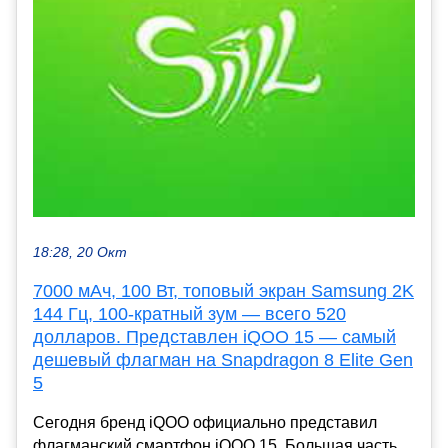
18:28, 20 Окт
7000 мАч, 100 Вт, топовый экран Samsung 2K
144 Гц, 100-кратный зум — всего 520
долларов. Представлен iQOO 15 — самый
дешевый флагман на Snapdragon 8 Elite Gen
5
Сегодня бренд iQOO официально представил
флагманский смартфон iQOO 15. Большая часть