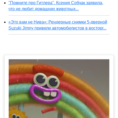
"Помните про Гитлера". Ксения Собчак заявила,
что не любит домашних животных...
«Это вам не Нива»: Рендерные снимки 5-дверной
Suzuki Jimny привели автомобилистов в восторг...