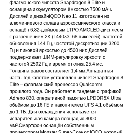
флагманского чипсета Snapdragon 8 Elite и
оснащена аккумулятором ёмкостью 7500 мАч.
Дисплей и дизайнiQOO Neo 11 изготовлен из
алюминиевого сплава аэрокосмического класса и
оснащён 6,82-дюймовым LTPO AMOLED-дисплеем
с разрешением 2K (1440×3168 пикселей), частотой
обновления 144 Гц, частотой дискретизации 3200
Гц и пиковой яркостью до 4500 нит. Дисплей
поддерживает ШИМ-регулировку яркости с
частотой 2592 Гц и время отклика 25,4 мс.
Толщина рамок составляет 1,4 мм.Аппаратная
частьПод капотом установлен чипсет Snapdragon 8
Elite – флагманский процессор Qualcomm
прошлого года. Он работает в тандеме с графикой
Adreno 830, оперативной памятью LPDDR5X Ultra
объёмом до 16 ГБ и накопителем UFS 4.1 объёмом
до 1 ТБ. Для охлаждения используется
испарительная камера площадью 8000
мм².Смартфон оснащён собственным
процессором Monster Super-Core от iQOO, который