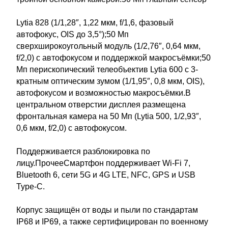
Lytia 828 (1/1,28″, 1,22 мкм, f/1,6, фазовый
автофокус, OIS до 3,5°);50 Мп
сверхширокоугольный модуль (1/2,76″, 0,64 мкм,
f/2,0) с автофокусом и поддержкой макросъёмки;50
Мп перископический телеобъектив Lytia 600 с 3-
кратным оптическим зумом (1/1,95″, 0,8 мкм, OIS),
автофокусом и возможностью макросъёмки.В
центральном отверстии дисплея размещена
фронтальная камера на 50 Мп (Lytia 500, 1/2,93″,
0,6 мкм, f/2,0) с автофокусом.
Поддерживается разблокировка по
лицу.ПрочееСмартфон поддерживает Wi-Fi 7,
Bluetooth 6, сети 5G и 4G LTE, NFC, GPS и USB
Type-C.
Корпус защищён от воды и пыли по стандартам
IP68 и IP69, а также сертифицирован по военному