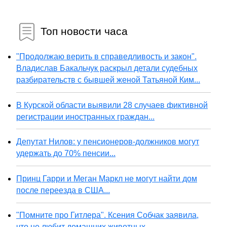
Топ новости часа
"Продолжаю верить в справедливость и закон".
Владислав Бакальчук раскрыл детали судебных
разбирательств с бывшей женой Татьяной Ким...
В Курской области выявили 28 случаев фиктивной
регистрации иностранных граждан...
Депутат Нилов: у пенсионеров-должников могут
удержать до 70% пенсии...
Принц Гарри и Меган Маркл не могут найти дом
после переезда в США...
"Помните про Гитлера". Ксения Собчак заявила,
что не любит домашних животных...