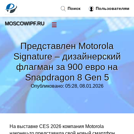
Поиск
Пользователям
MOSCOWIPF.RU
☰
Новости
»
Представлен Motorola
Тренды новостей
»
Signature – дизайнерский
флагман за 900 евро на
Рубрики
»
Snapdragon 8 Gen 5
Правила
»
Опубликовано: 05:28, 08.01.2026
Контакт
»
На выставке CES 2026 компания Motorola
наконец-то представила свой новый смартфон