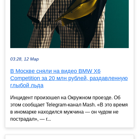
03:28, 12 Мар
В Москве сняли на видео BMW X6
Competition за 20 млн рублей, раздавленную
глыбой льда
Инцидент произошел на Окружном проезде. Об
этом сообщает Telegram-канал Mash. «В это время
в иномарке находился мужчина — он чудом не
пострадал», — г...