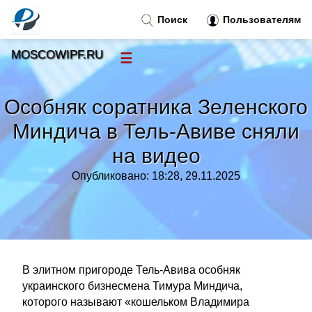
Поиск
Пользователям
MOSCOWIPF.RU
☰
Новости
»
Особняк соратника Зеленского
Тренды новостей
»
Миндича в Тель-Авиве сняли
на видео
Рубрики
»
Опубликовано: 18:28, 29.11.2025
Правила
»
Контакт
»
В элитном пригороде Тель-Авива особняк
украинского бизнесмена Тимура Миндича,
которого называют «кошельком Владимира