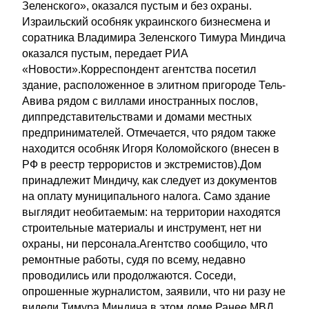
Зеленского», оказался пустым и без охраны.
Израильский особняк украинского бизнесмена и
соратника Владимира Зеленского Тимура Миндича
оказался пустым, передает РИА
«Новости».Корреспондент агентства посетил
здание, расположенное в элитном пригороде Тель-
Авива рядом с виллами иностранных послов,
диппредставительствами и домами местных
предпринимателей. Отмечается, что рядом также
находится особняк Игоря Коломойского (внесен в
РФ в реестр террористов и экстремистов).Дом
принадлежит Миндичу, как следует из документов
на оплату муниципального налога. Само здание
выглядит необитаемым: на территории находятся
строительные материалы и инструмент, нет ни
охраны, ни персонала.Агентство сообщило, что
ремонтные работы, судя по всему, недавно
проводились или продолжаются. Соседи,
опрошенные журналистом, заявили, что ни разу не
видели Тимура Миндича в этом доме.Ранее МВД