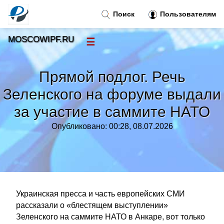
Поиск
Пользователям
MOSCOWIPF.RU
☰
Новости
»
Прямой подлог. Речь
Тренды новостей
»
Зеленского на форуме выдали
за участие в саммите НАТО
Рубрики
»
Опубликовано: 00:28, 08.07.2026
Правила
»
Контакт
»
Украинская пресса и часть европейских СМИ
рассказали о «блестящем выступлении»
Зеленского на саммите НАТО в Анкаре, вот только