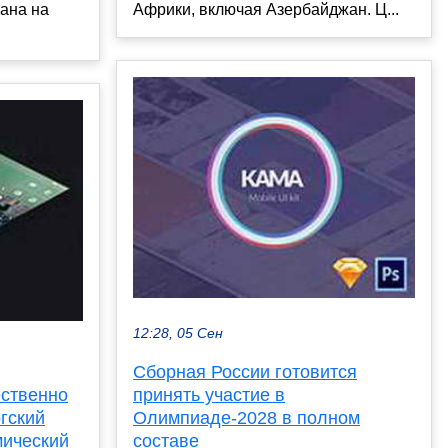
Африки, включая Азербайджан. Ц...
ана на
12:28, 05 Сен
Сборная России готовится
принять участие в
ественно
Олимпиаде-2028 в полном
гский
составе
ический