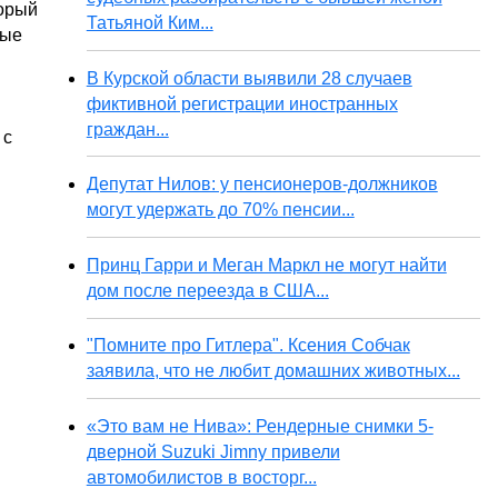
торый
Татьяной Ким...
ные
В Курской области выявили 28 случаев
фиктивной регистрации иностранных
граждан...
 с
Депутат Нилов: у пенсионеров-должников
могут удержать до 70% пенсии...
Принц Гарри и Меган Маркл не могут найти
дом после переезда в США...
"Помните про Гитлера". Ксения Собчак
заявила, что не любит домашних животных...
«Это вам не Нива»: Рендерные снимки 5-
дверной Suzuki Jimny привели
автомобилистов в восторг...