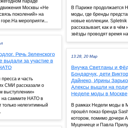
ежегодном параде
о движения Москвы «Не
В Париже продолжается 
связь поколений» на
моды, где бренды предст
горе.На мероприяти...
новые коллекции. Spletnik
рассказывает, как и в чём
звёзды проводят время на 
юл
длог. Речь Зеленского
13:28, 20 Мар
е выдали за участие в
НАТО
Внучка Светланы и Фё
Бондарчук, дети Викто
 пресса и часть
Дайнеко, Ирины Зарько
их СМИ рассказали о
Алексы вышли на поди
м выступлении»
Неделе моды в Москве
о на саммите НАТО в
т только нелегитимный
В рамках Недели моды в 
.
прошёл показ бренда Sash
котором, помимо дочери 
Муцениеце и Павла Прилу