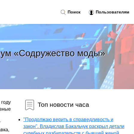
Поиск
Пользователям
рум «Содружество моды»
 году
Топ новости часа
ивные
"Продолжаю верить в справедливость и
т
закон". Владислав Бакальчук раскрыл детали
вка,
судебных разбирательств с бывшей женой