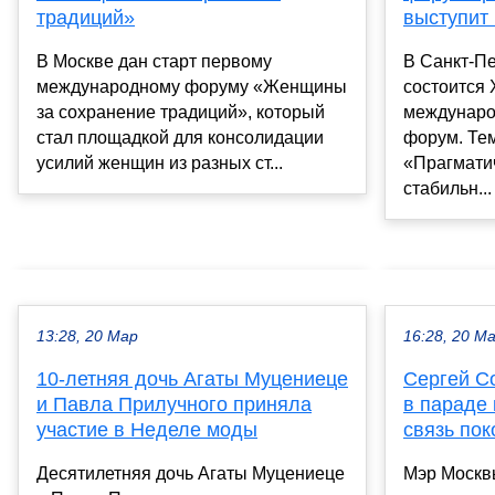
традиций»
выступит
В Москве дан старт первому
В Санкт-Пе
международному форуму «Женщины
состоится 
за сохранение традиций», который
междунаро
стал площадкой для консолидации
форум. Те
усилий женщин из разных ст...
«Прагмати
стабильн...
13:28, 20 Мар
16:28, 20 М
10-летняя дочь Агаты Муцениеце
Сергей С
и Павла Прилучного приняла
в параде 
участие в Неделе моды
связь по
Десятилетняя дочь Агаты Муцениеце
Мэр Москв