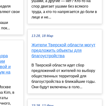
ушами, а другие — нет? Кто-то на
Неделя
спор двигает ушами без всякого
авляют свои
труда, а кто-то напрягается до боли в
лице и не...
 наши
пок...
13:28, 18 Мар
Жители Тверской области могут
предложить объекты для
дора
благоустройства
рии
В Тверской области идет сбор
вой и
предложений от жителей по выбору
ум на
общественных территорий для
благоустройства в ближайшие годы.
Москве
Они будут включены в голо...
a Kim, в
Агаты
чного,
23:28, 12 Июн