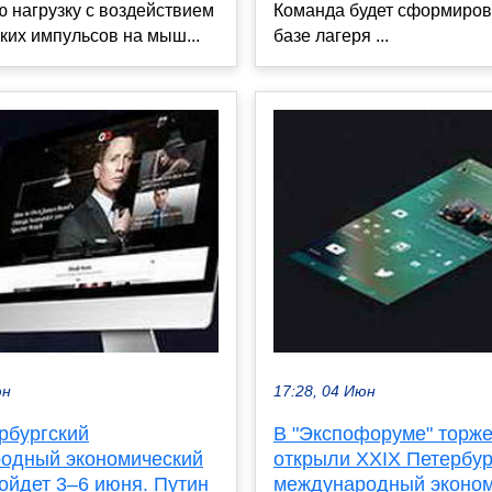
 нагрузку с воздействием
Команда будет сформиров
ких импульсов на мыш...
базе лагеря ...
юн
17:28, 04 Июн
рбургский
В "Экспофоруме" торж
одный экономический
открыли XXIX Петербур
ойдет 3–6 июня. Путин
международный эконом