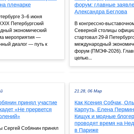
 на пленарке
форум: главные заявл
Александра Беглова
тербурге 3–6 июня
XXIX Петербургский
В конгрессно-выставочно
дный экономический
Северной столицы офици
ма мероприятия —
стартовал 29-й Петербург
чный диалог — путь к
международный экономич
форум (ПМЭФ-2026). Глав
целью...
ай
21:28, 06 Мар
обянин принял участие
Как Ксения Собчак, Оль
кадет «Не прервется
Карпуть, Елена Пермин
колений»
Кищук и модные блоге
проводят время на Не
ы Сергей Собянин принял
в Париже