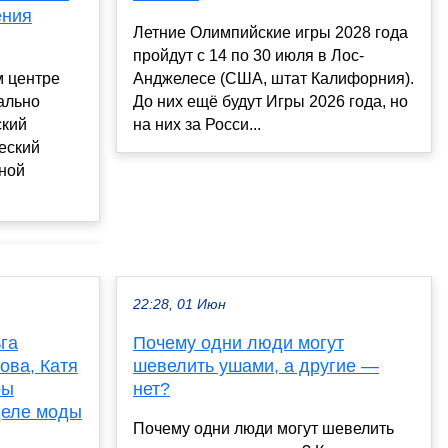
ения
Летние Олимпийские игры 2028 года
пройдут с 14 по 30 июля в Лос-
Анджелесе (США, штат Калифорния).
м центре
До них ещё будут Игры 2026 года, но
ально
на них за Росси...
ский
еский
ной
22:28, 01 Июн
га
Почему одни люди могут
ова, Катя
шевелить ушами, а другие —
ры
нет?
деле моды
Почему одни люди могут шевелить