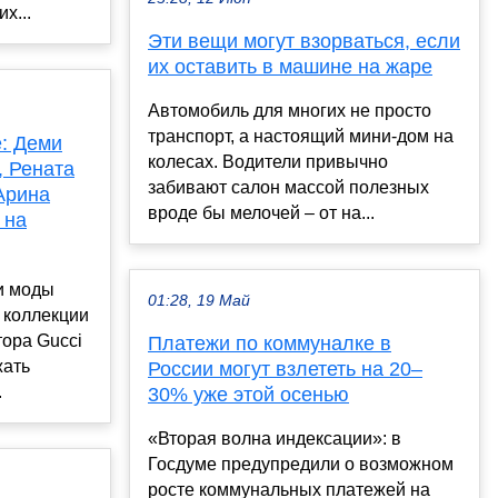
х...
Эти вещи могут взорваться, если
их оставить в машине на жаре
Автомобиль для многих не просто
транспорт, а настоящий мини-дом на
: Деми
колесах. Водители привычно
, Рената
забивают салон массой полезных
Арина
вроде бы мелочей – от на...
 на
и моды
01:28, 19 Май
 коллекции
тора Gucci
Платежи по коммуналке в
жать
России могут взлететь на 20–
.
30% уже этой осенью
«Вторая волна индексации»: в
Госдуме предупредили о возможном
росте коммунальных платежей на