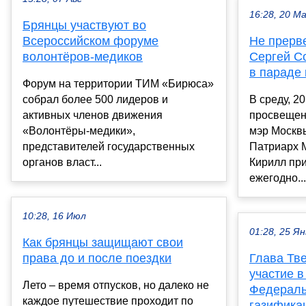
16:28, 20 М
Брянцы участвуют во
Всероссийском форуме
Не прерве
волонтёров-медиков
Сергей С
в параде 
Форум на территории ТИМ «Бирюса»
собрал более 500 лидеров и
В среду, 2
активных членов движения
просвещен
«Волонтёры‑медики»,
мэр Москв
представителей государственных
Патриарх М
органов власт...
Кирилл при
ежегодно...
10:28, 16 Июл
01:28, 25 Ян
Как брянцы защищают свои
права до и после поездки
Глава Тв
участие в
Лето – время отпусков, но далеко не
Федераль
каждое путешествие проходит по
газифика