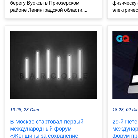
берегу Вуоксы в Приозерском
физическую
районе Ленинградской области....
электричес
19:28, 28 Окт
18:28, 02 И
В Москве стартовал первый
29-й Пете
международный форум
междунар
«Женщины за сохранение
форум пр