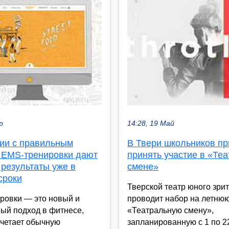
р
14:28, 19 Май
нии с правильным
В Твери школьников п
 EMS-тренировки дают
принять участие в «Те
 результаты уже в
смене»
сроки
Тверской театр юного зри
ровки — это новый и
проводит набор на летню
ый подход в фитнесе,
«Театральную смену»,
очетает обычную
запланированную с 1 по 2