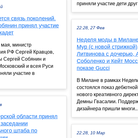
приняли участие дети други
ай
тся связь поколений.
обянин принял участие
22:28, 27 Фев
кадет
Неделя моды в Милане
0 мая, министр
Мур (с новой стрижкой)
ия РФ Сергей Кравцов,
Литвинова с дочерью, 
ы Сергей Собянин и
Соболенко и Кейт Мосс
осковский и всея Руси
показе Gucci
няли участие в
В Милане в рамках Недел
состоялся показ дебютной
нового креативного дирек
Демны Гвасалии. Поддер
в
дизайнера пришли многи..
ерской области принял
 заседании
ного штаба по
22:28, 10 Мар
ции