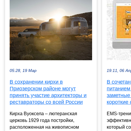
05:28, 19 Мар
19:11, 06 Ап
В сохранении кирхи в
В сочета
Приозерском районе могут
питанием
принять участие архитекторы и
заметные
реставраторы со всей России
короткие 
Кирха Вуоксела – лютеранская
EMS-трени
церковь 1929 года постройки,
эффективн
расположенная на живописном
который с