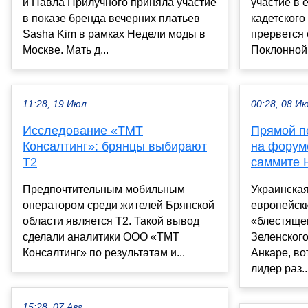
и Павла Прилучного приняла участие
участие в 
в показе бренда вечерних платьев
кадетског
Sasha Kim в рамках Недели моды в
прервется 
Москве. Мать д...
Поклонной 
11:28, 19 Июл
00:28, 08 И
Исследование «ТМТ
Прямой по
Консалтинг»: брянцы выбирают
на форум
Т2
саммите 
Предпочтительным мобильным
Украинская
оператором среди жителей Брянской
европейск
области является T2. Такой вывод
«блестяще
сделали аналитики ООО «ТМТ
Зеленског
Консалтинг» по результатам и...
Анкаре, во
лидер раз..
15:28, 07 Авг