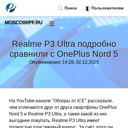
Поиск
Пользователям
MOSCOWIPF.RU
☰
Новости
»
Realme P3 Ultra подробно
Тренды новостей
»
сравнили с OnePlus Nord 5
Опубликовано: 14:28, 02.12.2025
Рубрики
»
Правила
»
Контакт
»
На YouTube-канале "Обзоры от iCE" рассказали,
чем отличаются друг от друга смартфоны OnePlus
Nord 5 и Realme P3 Ultra, а также какой из них
выгоднее покупать. Realme P3 Ultra имеет
полностью пластиковый корпус. За счёт этого он