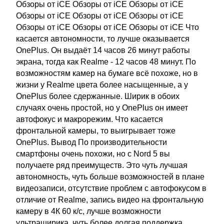
Обзоры от iCE Обзоры от iCE Обзоры от iCE
Обзоры от iCE Обзоры от iCE Обзоры от iCE
Обзоры от iCE Обзоры от iCE Обзоры от iCE Что
касается автономности, то лучше оказывается
OnePlus. Он выдаёт 14 часов 26 минут работы
экрана, тогда как Realme - 12 часов 48 минут. По
возможностям камер на бумаге всё похоже, но в
жизни у Realme цвета более насыщенные, а у
OnePlus более сдержанные. Ширик в обоих
случаях очень простой, но у OnePlus он имеет
автофокус и макрорежим. Что касается
фронтальной камеры, то выигрывает тоже
OnePlus. Вывод По производительности
смартфоны очень похожи, но с Nord 5 вы
получаете ряд преимуществ. Это чуть лучшая
автономность, чуть больше возможностей в плане
видеозаписи, отсутствие проблем с автофокусом в
отличие от Realme, запись видео на фронтальную
камеру в 4К 60 к/с, лучше возможности
ультраширика, чуть более долгая поддержка.