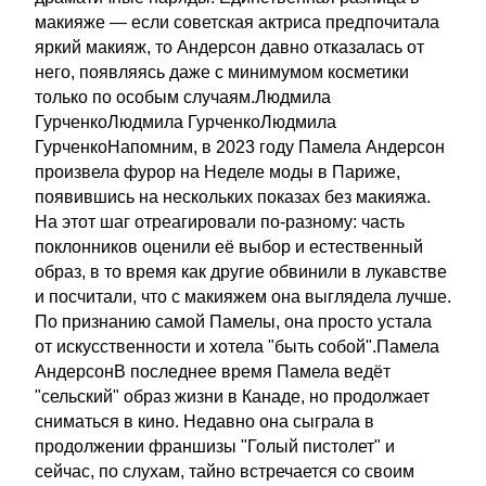
макияже — если советская актриса предпочитала
яркий макияж, то Андерсон давно отказалась от
него, появляясь даже с минимумом косметики
только по особым случаям.Людмила
ГурченкоЛюдмила ГурченкоЛюдмила
ГурченкоНапомним, в 2023 году Памела Андерсон
произвела фурор на Неделе моды в Париже,
появившись на нескольких показах без макияжа.
На этот шаг отреагировали по-разному: часть
поклонников оценили её выбор и естественный
образ, в то время как другие обвинили в лукавстве
и посчитали, что с макияжем она выглядела лучше.
По признанию самой Памелы, она просто устала
от искусственности и хотела "быть собой".Памела
АндерсонВ последнее время Памела ведёт
"сельский" образ жизни в Канаде, но продолжает
сниматься в кино. Недавно она сыграла в
продолжении франшизы "Голый пистолет" и
сейчас, по слухам, тайно встречается со своим