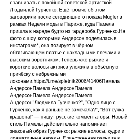
сравнивать с покойной советской артисткой
Людмилой Гурченко. Ещё громче об этом
заговорили после сегодняшнего показа Mugler в
рамках Недели моды в Париже, куда Памела
пришла в наряде будто из гардероба Гурченко.На
фото с шоу, которыми Андерсон поделилась в
инстаграме*, она позирует в чёрном
обтягивающем платье с накладными плечами и
высоким воротником. Теперь уже рыжие и
короткие волосы актриса уложила в объёмную
причёску с небрежными
локонами.https://t.me/spletnik2006/41406Памела
АндерсонПамела АндерсонПамела
АндерсонПамела АндерсонПамела
Андерсон"Людмила Гурченко?", "Одно лицо с
Гурченко, как я раньше не замечала?", "Вот сучка
крашена!" — пишут русские комментаторы. Новый
стиль Памелы действительно напоминает
знаковый образ Гурченко: рыжие волосы, кудри и
драматичные наряды. Единственная разница в