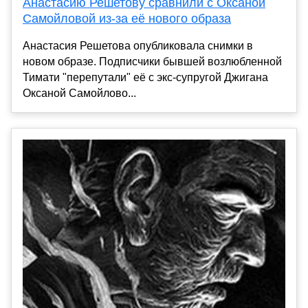
Анастасию Решетову сравнили с Оксаной
Самойловой из-за её нового образа
Анастасия Решетова опубликовала снимки в
новом образе. Подписчики бывшей возлюбленной
Тимати "перепутали" её с экс-супругой Джигана
Оксаной Самойлово...