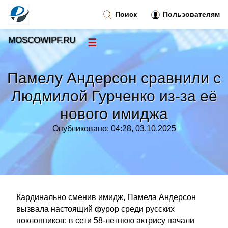
Поиск
Пользователям
MOSCOWIPF.RU
☰
Новости
»
Памелу Андерсон сравнили с
Тренды новостей
»
Людмилой Гурченко из-за её
нового имиджа
Рубрики
»
Опубликовано: 04:28, 03.10.2025
Правила
»
Контакт
»
Кардинально сменив имидж, Памела Андерсон
вызвала настоящий фурор среди русских
поклонников: в сети 58-летнюю актрису начали