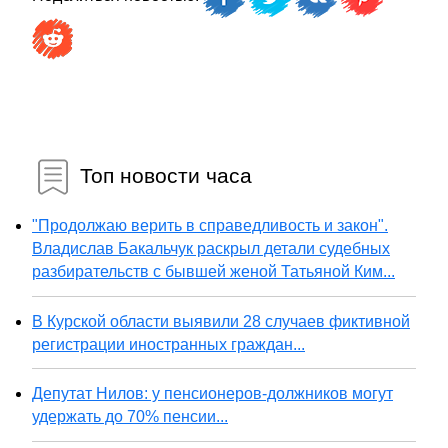
Топ новости часа
"Продолжаю верить в справедливость и закон".
Владислав Бакальчук раскрыл детали судебных
разбирательств с бывшей женой Татьяной Ким...
В Курской области выявили 28 случаев фиктивной
регистрации иностранных граждан...
Депутат Нилов: у пенсионеров-должников могут
удержать до 70% пенсии...