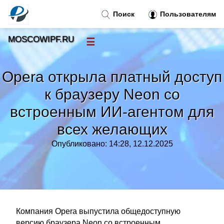
Поиск
Пользователям
MOSCOWIPF.RU
☰
Новости
»
Opera открыла платный доступ
Тренды новостей
»
к браузеру Neon со
встроенным ИИ-агентом для
Рубрики
»
всех желающих
Правила
»
Опубликовано: 14:28, 12.12.2025
Контакт
»
Компания Opera выпустила общедоступную
версию браузера Neon со встроенным