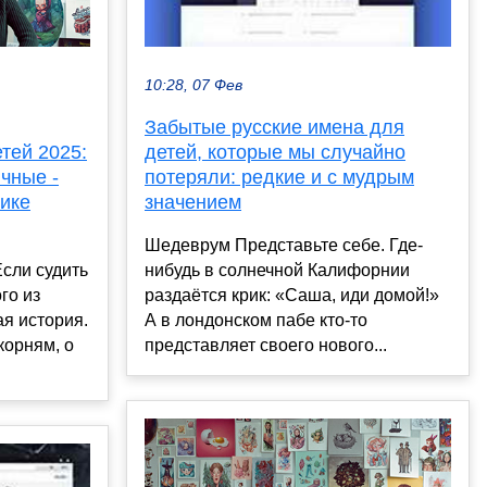
10:28, 07 Фев
Забытые русские имена для
тей 2025:
детей, которые мы случайно
чные -
потеряли: редкие и с мудрым
пике
значением
Шедеврум Представьте себе. Где-
Если судить
нибудь в солнечной Калифорнии
го из
раздаётся крик: «Саша, иди домой!»
я история.
А в лондонском пабе кто-то
корням, о
представляет своего нового...