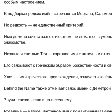
особым настроением.
В подборках редких имён встречаются Моргана, Саломея,
Но редкость — не единственный критерий.
Имя должно сочетаться с отчеством, не ломаться в уме
знакомстве.
Нежные и светлые Тея — короткое имя с античным оттен
Его связывают с греческим образом божественности и св
Хлоя — имя греческого происхождения, означает «зелёны
Behind the Name также отмечает связь имени с Деметрой 
Звучит свежо, легко и по-весеннему.
Розалина — мягкое цветочное имя с романтичным звуча