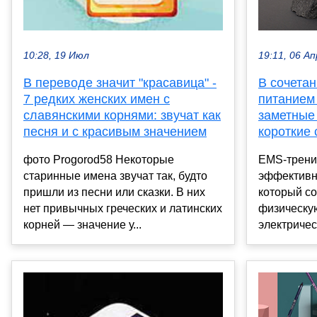
19:11, 06 Ап
10:28, 19 Июл
В сочета
В переводе значит "красавица" -
питанием
7 редких женских имен с
заметные
славянскими корнями: звучат как
короткие 
песня и с красивым значением
EMS-трени
фото Progorod58 Некоторые
эффективн
старинные имена звучат так, будто
который с
пришли из песни или сказки. В них
физическую
нет привычных греческих и латинских
электричес
корней — значение у...