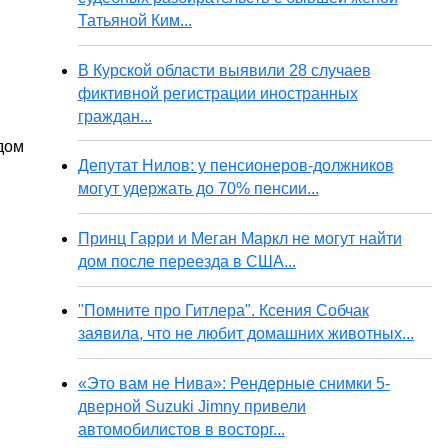
Татьяной Ким...
В Курской области выявили 28 случаев
фиктивной регистрации иностранных
граждан...
дом
Депутат Нилов: у пенсионеров-должников
могут удержать до 70% пенсии...
Принц Гарри и Меган Маркл не могут найти
дом после переезда в США...
"Помните про Гитлера". Ксения Собчак
заявила, что не любит домашних животных...
«Это вам не Нива»: Рендерные снимки 5-
дверной Suzuki Jimny привели
автомобилистов в восторг...