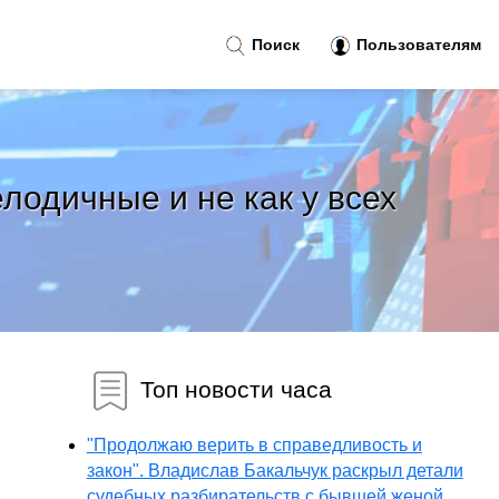
Поиск
Пользователям
елодичные и не как у всех
Топ новости часа
"Продолжаю верить в справедливость и
закон". Владислав Бакальчук раскрыл детали
судебных разбирательств с бывшей женой