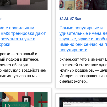
р
12:28, 07 Янв
нии с правильным
Самые популярные и
 EMS-тренировки дают
удивительные имена де
 результаты уже в
звучные, яркие и необы
сроки
именно они сейчас на 
популярности
ровки — это новый и
ый подход в фитнесе,
pxhere.com Что в имени? 
очетает обычную
по свежей статистике одно
 нагрузку с воздействием
крупных роддомов, — цела
ких импульсов на мыш...
История о возвращении к 
смелых экспер...