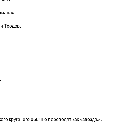
омана».
и Теодор.
.
го круга, его обычно переводят как «звезда» .