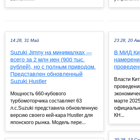
14:28, 31 Май
23:28, 20 Ав
Suzuki Jimny на минималках —
В МИД Ки
всего за 2 млн иен (900 тыс.
намерени
рублей), но с полным приводом.
проведен
Представлен обновленный
Власти Ки
Suzuki Hustler
проведени
Мощность 660-кубового
экономиче
турбомоторчика составляет 63
марте 2025
л.с.Suzuki представила обновленную
официальн
версию своего кей-кара Hustler для
КН...
японского рынка. Модель пере...
20:28, 13 С