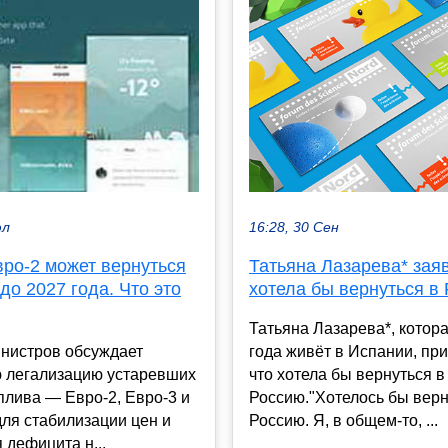
16:28, 30 Сен
юл
Татьяна Лазарева* заяв
вро-2 может вернуться
хотела бы вернуться в
до 2027 года. Что это
Татьяна Лазарева*, котора
года живёт в Испании, при
инистров обсуждает
что хотела бы вернуться в
 легализацию устаревших
Россию."Хотелось бы верн
плива — Евро-2, Евро-3 и
Россию. Я, в общем-то, ...
ля стабилизации цен и
 дефицита н...