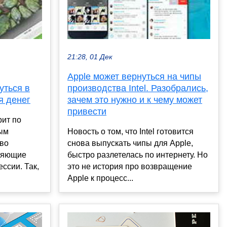
21:28, 01 Дек
Apple может вернуться на чипы
уться в
производства Intel. Разобрались,
я денег
зачем это нужно и к чему может
привести
рит по
ым
Новость о том, что Intel готовится
во
снова выпускать чипы для Apple,
вляющие
быстро разлетелась по интернету. Но
ссии. Так,
это не история про возвращение
Apple к процесс...