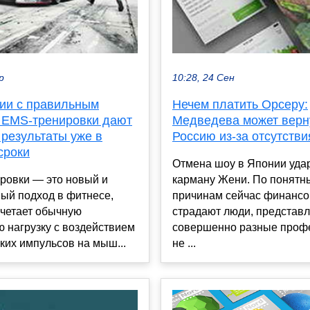
р
10:28, 24 Сен
нии с правильным
Нечем платить Орсеру:
 EMS-тренировки дают
Медведева может верн
 результаты уже в
Россию из-за отсутстви
сроки
Отмена шоу в Японии уда
ровки — это новый и
карману Жени. По понятн
ый подход в фитнесе,
причинам сейчас финансо
очетает обычную
страдают люди, предста
 нагрузку с воздействием
совершенно разные профе
ких импульсов на мыш...
не ...