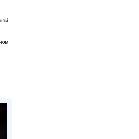
ьной
ном.