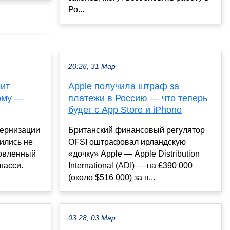
Ро...
20:28, 31 Мар
чит
Apple получила штраф за
рму —
платежи в Россию — что теперь
будет с App Store и iPhone
дернизации
Британский финансовый регулятор
ились не
OFSI оштрафовал ирландскую
новленный
«дочку» Apple — Apple Distribution
шасси.
International (ADI) — на £390 000
(около $516 000) за п...
03:28, 03 Мар