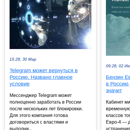
15:28, 30 Мар
09:28, 02 И
Telegram может вернуться в
Россию. Названо главное
Бензин Е
условие
в Россию 
значит
Мессенджер Telegram может
полноценно заработать в России
Кабинет м
после нескольких лет блокировки.
временную
Для этого компания готова
классов то
договориться с властями и
Евро-4 — д
выполни...
устранения