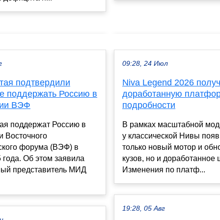
г
09:28, 24 Июл
тая подтвердили
Niva Legend 2026 полу
е поддержать Россию в
доработанную платфо
ии ВЭФ
подробности
тая поддержат Россию в
В рамках масштабной мо
и Восточного
у классической Нивы появ
ского форума (ВЭФ) в
только новый мотор и об
 года. Об этом заявила
кузов, но и доработанное 
ый представитель МИД
Изменения по платф...
19:28, 05 Авг
ен