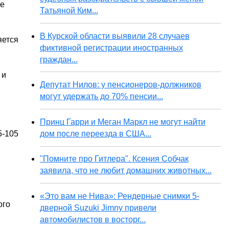
ее
Татьяной Ким...
В Курской области выявили 28 случаев
яется
фиктивной регистрации иностранных
граждан...
 и
Депутат Нилов: у пенсионеров-должников
могут удержать до 70% пенсии...
Принц Гарри и Меган Маркл не могут найти
дом после переезда в США...
5-105
"Помните про Гитлера". Ксения Собчак
заявила, что не любит домашних животных...
«Это вам не Нива»: Рендерные снимки 5-
ого
дверной Suzuki Jimny привели
автомобилистов в восторг...