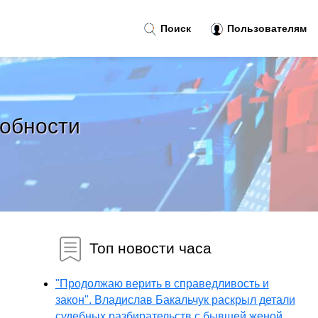
Поиск
Пользователям
робности
Топ новости часа
"Продолжаю верить в справедливость и
закон". Владислав Бакальчук раскрыл детали
судебных разбирательств с бывшей женой