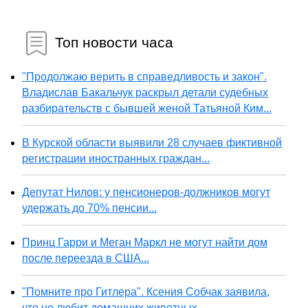
Топ новости часа
"Продолжаю верить в справедливость и закон".
Владислав Бакальчук раскрыл детали судебных
разбирательств с бывшей женой Татьяной Ким...
В Курской области выявили 28 случаев фиктивной
регистрации иностранных граждан...
Депутат Нилов: у пенсионеров-должников могут
удержать до 70% пенсии...
Принц Гарри и Меган Маркл не могут найти дом
после переезда в США...
"Помните про Гитлера". Ксения Собчак заявила,
что не любит домашних животных...