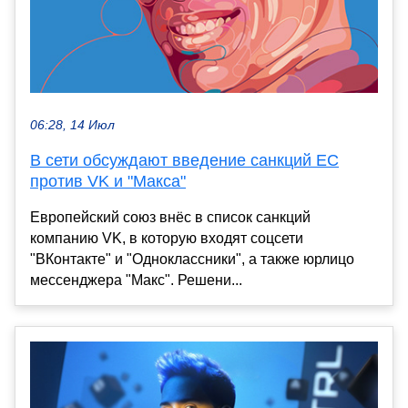
06:28, 14 Июл
В сети обсуждают введение санкций ЕС
против VK и "Макса"
Европейский союз внёс в список санкций
компанию VK, в которую входят соцсети
"ВКонтакте" и "Одноклассники", а также юрлицо
мессенджера "Макс". Решени...