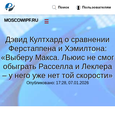
Поиск
Пользователям
MOSCOWIPF.RU
☰
Новости
»
Дэвид Култхард о сравнении
Тренды новостей
»
Ферстаппена и Хэмилтона:
«Выберу Макса. Льюис не смог
Рубрики
»
обыграть Расселла и Леклера
– у него уже нет той скорости»
Правила
»
Опубликовано: 17:28, 07.01.2026
Контакт
»