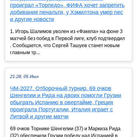
проиграл «Торпедо», ФИФА хочет запретить
добивания пенальти, у Хэмилтона умер пес
и другие новости
1. Игорь Шалимов уволен из «Факела» на фоне 3
матчей без побед в Первой лиге, клуб подтвердил
. Сообщается, что Сергей Ташуев станет новым
главным тр...
21:28, 05 Июл
ЧМ-2027. Отборочный турнир. 69 очков
Шенгелии и Рида на двоих помогли Грузии
обыграть Испанию в овертайме, Греция
проиграла Португалии, Италия играет с
Литвой и другие матчи
69 очков Торнике Шенгелии (37) и Маркиза Рида
(32) обеспечили Грузии победу над Испанией в