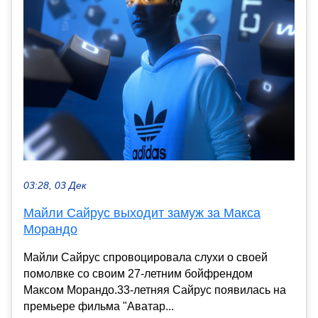
03:28, 03 Дек
Майли Сайрус выходит замуж за Макса
Морандо
Майли Сайрус спровоцировала слухи о своей
помолвке со своим 27-летним бойфрендом
Максом Морандо.33-летняя Сайрус появилась на
премьере фильма "Аватар...