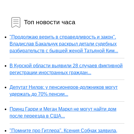
Топ новости часа
"Продолжаю верить в справедливость и закон".
Владислав Бакальчук раскрыл детали судебных
разбирательств с бывшей женой Татьяной Ким...
В Курской области выявили 28 случаев фиктивной
регистрации иностранных граждан...
Депутат Нилов: у пенсионеров-должников могут
удержать до 70% пенсии...
Принц Гарри и Меган Маркл не могут найти дом
после переезда в США...
"Помните про Гитлера". Ксения Собчак заявила,