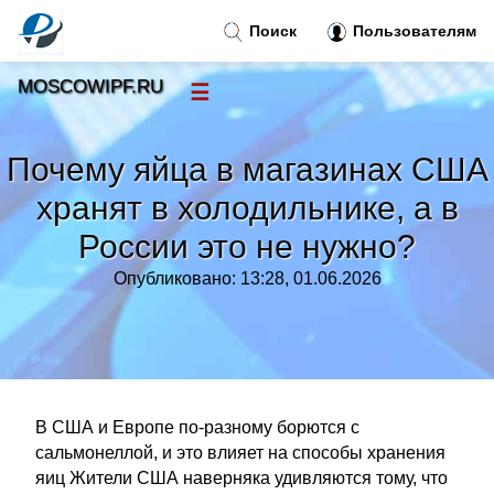
Поиск
Пользователям
MOSCOWIPF.RU
☰
Новости
»
Почему яйца в магазинах США
Тренды новостей
»
хранят в холодильнике, а в
России это не нужно?
Рубрики
»
Опубликовано: 13:28, 01.06.2026
Правила
»
Контакт
»
В США и Европе по-разному борются с
сальмонеллой, и это влияет на способы хранения
яиц Жители США наверняка удивляются тому, что