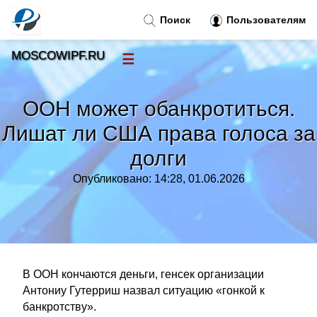
Поиск
Пользователям
MOSCOWIPF.RU
☰
Новости
»
ООН может обанкротиться.
Тренды новостей
»
Лишат ли США права голоса за
долги
Рубрики
»
Опубликовано: 14:28, 01.06.2026
Правила
»
Контакт
»
В ООН кончаются деньги, генсек организации
Антониу Гутерриш назвал ситуацию «гонкой к
банкротству».