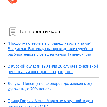
Топ новости часа
"Продолжаю верить в справедливость и закон".
Владислав Бакальчук раскрыл детали судебных
разбирательств с бывшей женой Татьяной Ким...
В Курской области выявили 28 случаев фиктивной
регистрации иностранных граждан...
Депутат Нилов: у пенсионеров-должников могут
удержать до 70% пенсии...
Принц Гарри и Меган Маркл не могут найти дом
после переезда в США...