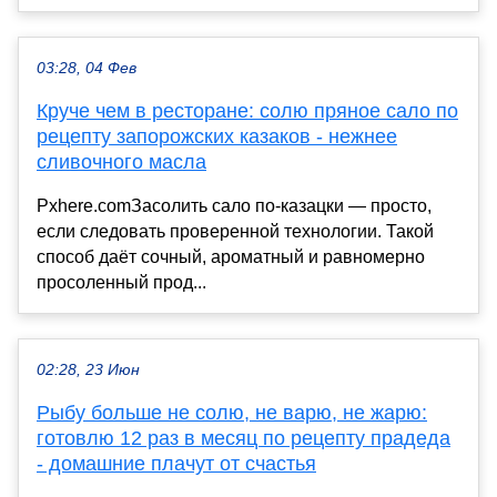
03:28, 04 Фев
Круче чем в ресторане: солю пряное сало по
рецепту запорожских казаков - нежнее
сливочного масла
Pxhere.comЗасолить сало по-казацки — просто,
если следовать проверенной технологии. Такой
способ даёт сочный, ароматный и равномерно
просоленный прод...
02:28, 23 Июн
Рыбу больше не солю, не варю, не жарю:
готовлю 12 раз в месяц по рецепту прадеда
- домашние плачут от счастья