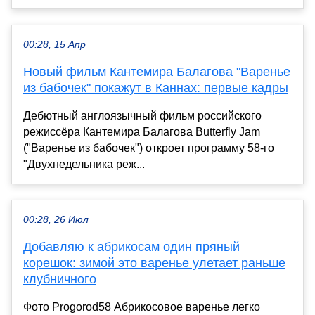
00:28, 15 Апр
Новый фильм Кантемира Балагова "Варенье
из бабочек" покажут в Каннах: первые кадры
Дебютный англоязычный фильм российского
режиссёра Кантемира Балагова Butterfly Jam
("Варенье из бабочек") откроет программу 58-го
"Двухнедельника реж...
00:28, 26 Июл
Добавляю к абрикосам один пряный
корешок: зимой это варенье улетает раньше
клубничного
Фото Progorod58 Абрикосовое варенье легко