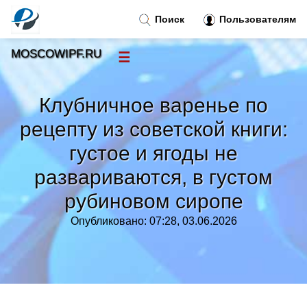
Поиск
Пользователям
MOSCOWIPF.RU
☰
Новости
»
Клубничное варенье по
Тренды новостей
»
рецепту из советской книги:
густое и ягоды не
Рубрики
»
развариваются, в густом
Правила
рубиновом сиропе
»
Опубликовано: 07:28, 03.06.2026
Контакт
»