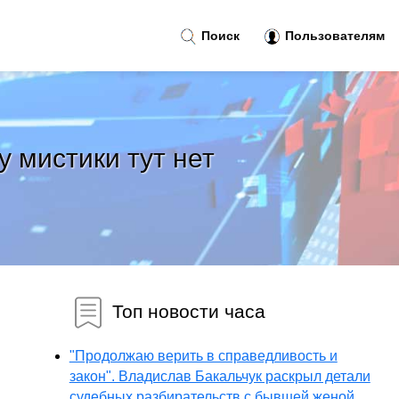
Поиск
Пользователям
 мистики тут нет
Топ новости часа
"Продолжаю верить в справедливость и
закон". Владислав Бакальчук раскрыл детали
судебных разбирательств с бывшей женой