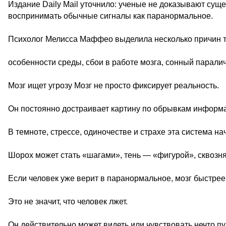
Издание Daily Mail уточнило: ученые не доказывают сущ
воспринимать обычные сигналы как паранормальное.
Психолог Мелисса Маффео выделила несколько причин т
особенности среды, сбои в работе мозга, сонный парали
Мозг ищет угрозу Мозг не просто фиксирует реальность.
Он постоянно достраивает картину по обрывкам информ
В темноте, стрессе, одиночестве и страхе эта система н
Шорох может стать «шагами», тень — «фигурой», сквозн
Если человек уже верит в паранормальное, мозг быстре
Это не значит, что человек лжет.
Он действительно может видеть или чувствовать нечто п