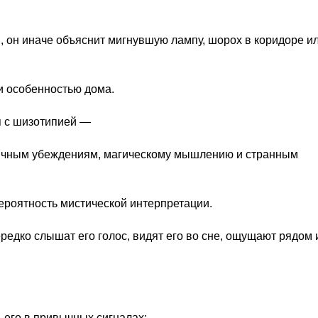
и, он иначе объяснит мигнувшую лампу, шорох в коридоре и
ли особенностью дома.
 с шизотипией —
обычным убеждениям, магическому мышлению и странным
ероятность мистической интерпретации.
редко слышат его голос, видят его во сне, ощущают рядом 
 его в привычных сигналах: