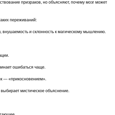
ествование призраков, но объясняют, почему мозг может
аких переживаний:
ч, внушаемость и склонность к магическому мышлению.
ации.
ачинает ошибаться чаще.
як — «прикосновением».
е выбирает мистическое объяснение.
угающее.