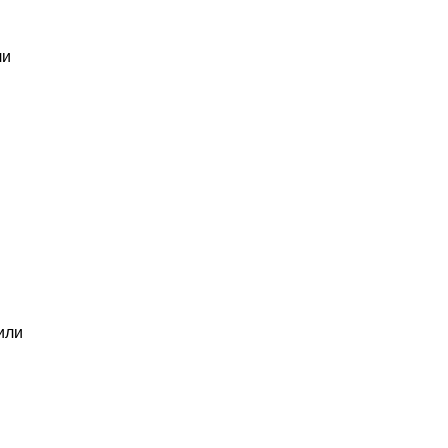
ли
или