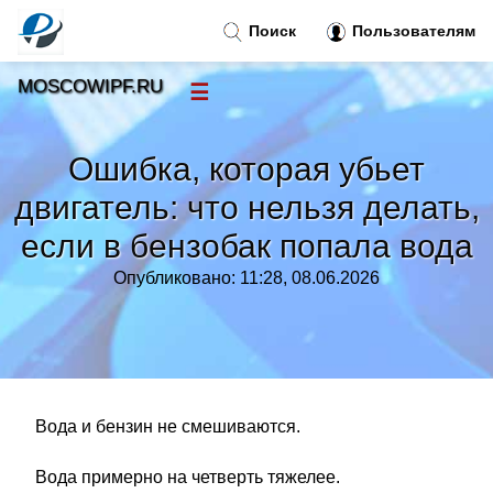
Поиск
Пользователям
MOSCOWIPF.RU
☰
Новости
»
Ошибка, которая убьет
Тренды новостей
»
двигатель: что нельзя делать,
если в бензобак попала вода
Рубрики
»
Опубликовано: 11:28, 08.06.2026
Правила
»
Контакт
»
Вода и бензин не смешиваются.
Вода примерно на четверть тяжелее.