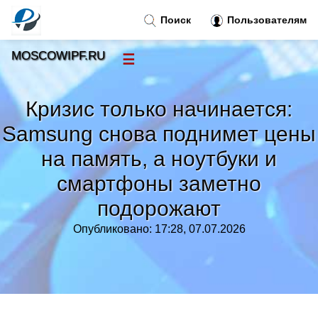
Поиск
Пользователям
MOSCOWIPF.RU
☰
Новости
»
Кризис только начинается:
Тренды новостей
»
Samsung снова поднимет цены
на память, а ноутбуки и
Рубрики
»
смартфоны заметно
Правила
»
подорожают
Опубликовано: 17:28, 07.07.2026
Контакт
»