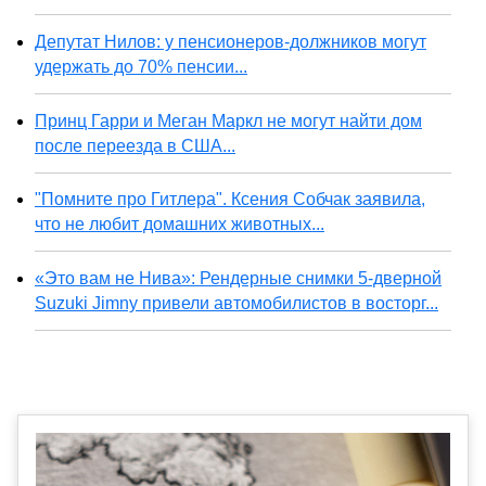
Депутат Нилов: у пенсионеров-должников могут
удержать до 70% пенсии...
Принц Гарри и Меган Маркл не могут найти дом
после переезда в США...
"Помните про Гитлера". Ксения Собчак заявила,
что не любит домашних животных...
«Это вам не Нива»: Рендерные снимки 5-дверной
Suzuki Jimny привели автомобилистов в восторг...