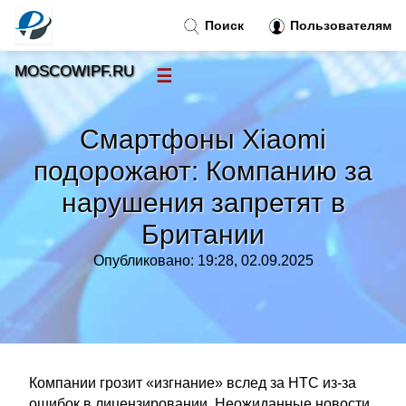
Поиск
Пользователям
MOSCOWIPF.RU
☰
Новости
»
Смартфоны Xiaomi
Тренды новостей
»
подорожают: Компанию за
нарушения запретят в
Рубрики
»
Британии
Правила
»
Опубликовано: 19:28, 02.09.2025
Контакт
»
Компании грозит «изгнание» вслед за HTC из-за
ошибок в лицензировании. Неожиданные новости