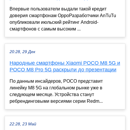
Впервые пользователи выдали такой кредит
доверия смартфонам OppoРазработчики AnTuTu
опубликовали июльский рейтинг Android-
смартфонов с самым высоким ...
20:28, 29 Дек
Народные смартфоны Xiaomi POCO M8 5G и
POCO M8 Pro 5G раскрыли до презентации
По данным инсайдеров, POCO представит
линейку M8 5G на глобальном рынке уже в
следующем месяце. Устройства станут
ребрендинговыми версиями серии Redm...
22:28, 23 Май