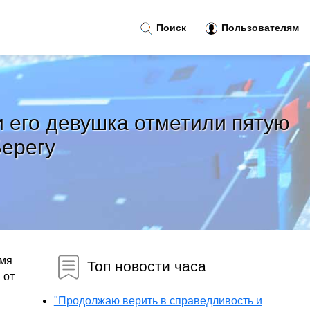
Поиск
Пользователям
и его девушка отметили пятую
ерегу
емя
Топ новости часа
 от
"Продолжаю верить в справедливость и