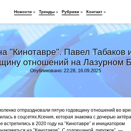
Новости
»
Тренды
»
Рубрики
»
Контакт
»
на "Кинотавре". Павел Табаков 
щину отношений на Лазурном Б
Опубликовано: 22:28, 16.09.2025
рмоленко отпраздновали пятую годовщину отношений во вр
лась в соцсетях.Ксения, которая знакома с дочерью актёра
 встретились в 2020 году на "Кинотавре" и инициатором
 знакомиться на "Кинотавре". С годовщиной, пирожок", —