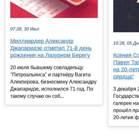
07:28, 30 Июл
Миллиардер Александр
10:28, 05 Де
Джапаридзе отметил 71-й день
рождения на Лазурном Берегу
Ксения Со
Павел Та
20 июля бывшему совладельцу
на 20-ле
"Петроальянса" и партнёру Вагита
сердца"
Алекперова, бизнесмену Александру
Джапаридзе, исполнился 71 год. По
3 декабря 
такому случаю он соб...
Государств
галерее н
прошёл пра
20-летия ф