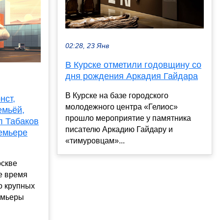
02:28, 23 Янв
В Курске отметили годовщину со
дня рождения Аркадия Гайдара
В Курске на базе городского
нст,
молодежного центра «Гелиос»
емьёй,
прошло мероприятие у памятника
л Табаков
писателю Аркадию Гайдару и
емьере
«тимуровцам»...
оскве
же время
о крупных
емьеры