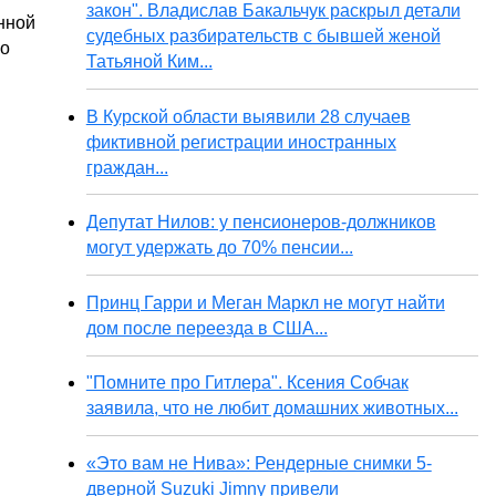
закон". Владислав Бакальчук раскрыл детали
нной
судебных разбирательств с бывшей женой
ко
Татьяной Ким...
м
В Курской области выявили 28 случаев
фиктивной регистрации иностранных
граждан...
Депутат Нилов: у пенсионеров-должников
могут удержать до 70% пенсии...
Принц Гарри и Меган Маркл не могут найти
дом после переезда в США...
"Помните про Гитлера". Ксения Собчак
заявила, что не любит домашних животных...
«Это вам не Нива»: Рендерные снимки 5-
дверной Suzuki Jimny привели