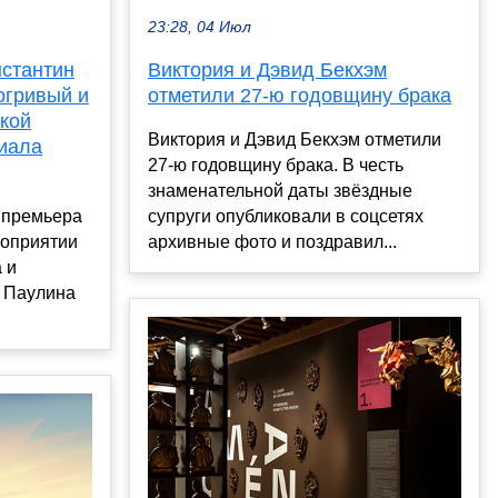
23:28, 04 Июл
нстантин
Виктория и Дэвид Бекхэм
огривый и
отметили 27-ю годовщину брака
кой
Виктория и Дэвид Бекхэм отметили
риала
27-ю годовщину брака. В честь
знаменательной даты звёздные
 премьера
супруги опубликовали в соцсетях
роприятии
архивные фото и поздравил...
 и
: Паулина