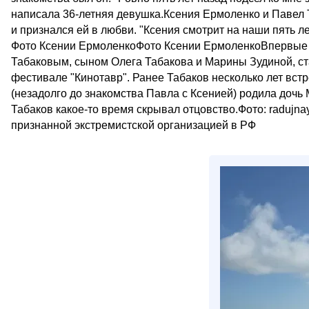
написала 36-летняя девушка.Ксения Ермоленко и Павел
и признался ей в любви. "Ксения смотрит на наши пять 
Фото Ксении ЕрмоленкоФото Ксении ЕрмоленкоВпервые 
Табаковым, сыном Олега Табакова и Марины Зудиной, ста
фестивале "Кинотавр". Ранее Табаков несколько лет вст
(незадолго до знакомства Павла с Ксенией) родила дочь
Табаков какое-то время скрывал отцовство.Фото: radujnay
признанной экстремистской организацией в РФ