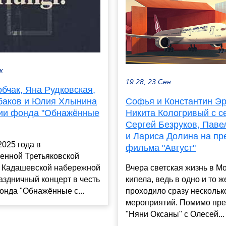
к
19:28, 23 Сен
бчак, Яна Рудковская,
баков и Юлия Хлынина
Софья и Константин Эр
тии фонда "Обнажённые
Никита Кологривый с с
Сергей Безруков, Паве
и Лариса Долина на пр
2025 года в
фильма "Август"
енной Третьяковской
а Кадашевской набережной
Вчера светская жизнь в М
здничный концерт в честь
кипела, ведь в одно и то 
онда "Обнажённые с...
проходило сразу нескольк
мероприятий. Помимо пр
"Няни Оксаны" с Олесей...