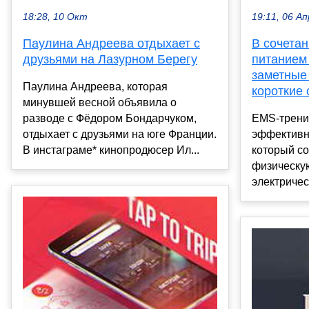
18:28, 10 Окт
19:11, 06 Ап
Паулина Андреева отдыхает с
В сочета
друзьями на Лазурном Берегу
питанием
заметные
Паулина Андреева, которая
короткие 
минувшей весной объявила о
разводе с Фёдором Бондарчуком,
EMS-трени
отдыхает с друзьями на юге Франции.
эффективн
В инстаграме* кинопродюсер Ил...
который с
физическую
электричес