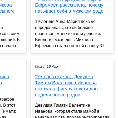
якова
Ефремова рассказала, почему
 сыном
называет себя в мужском роде
ы
19-летняя Анна-Мария пока не
на
определилась, кто ей больше
 со своим
нравятся - мальчики или девочки.
ошений. В
Биологическая дочь Михаила
сначала...
Ефремова стала гостьей на шоу &l...
09:28, 19 Авг
тина
"Уже без отёков". Девушка
в
Тимати Валентина Иванова
показала фигуру спустя две
недели после родов
марафон
. В этот
Девушка Тимати Валентина
 Тимати:
Иванова, которая стала мамой в
ила
начале августа, продемонстрировала