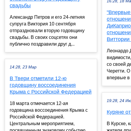
16:28, 18 М
свадьбы
"Впервые
Александр Петров и его 24-летняя
отношени
супруга Виктория 10 сентября
ДиКаприо
отпраздновали вторую годовщину
отношени
свадьбы. В своих соцсетях они
Виттории
публично поздравили друг д...
Леонардо 
видимости,
со своей 
14:28, 23 Мар
Черетти. О
впервые в 
В Твери отметили 12-ю
годовщину воссоединения
Крыма с Российской Федерацией
19:28, 24 И
18 марта отмечается 12-ая
годовщина воссоединения Крыма с
Куряне о
Российской Федерацией.
Центральным мероприятием,
В Курске, 
посвященным знаковому событию,
жители дру