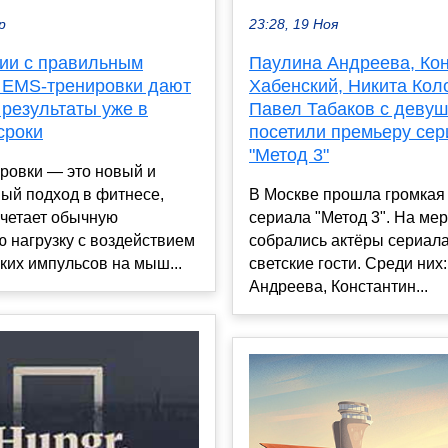
р
23:28, 19 Ноя
нии с правильным
Паулина Андреева, Ко
 EMS-тренировки дают
Хабенский, Никита Кол
 результаты уже в
Павел Табаков с девуш
сроки
посетили премьеру се
"Метод 3"
ровки — это новый и
ый подход в фитнесе,
В Москве прошла громкая
очетает обычную
сериала "Метод 3". На ме
 нагрузку с воздействием
собрались актёры сериала
ких импульсов на мыш...
светские гости. Среди них
Андреева, Константин...