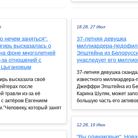
г
18:28, 27 Июл
о нечем заняться".
37-летняя девушка
гирь высказалась о
миллиардера-педофил
 на фоне многолетней
Эпштейна из Белорусс
-за отношений с
унаследует его милли
 Цыгановым
37-летняя девушка сканда
ирь высказала своё
известного миллиардера-
ейтерах после
Джеффри Эпштейна из Бе
й травли из-за её
Карина Шуляк, может запо
 с актёром Евгением
большую часть его активов
"Человеку, который занят
12:28, 19 Июн
"Вы одинаковые". Нова