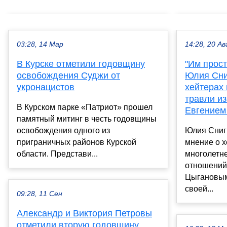
03:28, 14 Мар
14:28, 20 Ав
В Курске отметили годовщину
"Им прост
освобождения Суджи от
Юлия Сни
укронацистов
хейтерах
травли из
В Курском парке «Патриот» прошел
Евгением
памятный митинг в честь годовщины
освобождения одного из
Юлия Сниг
приграничных районов Курской
мнение о х
области. Представи...
многолетне
отношений
Цыгановым.
своей...
09:28, 11 Сен
Александр и Виктория Петровы
отметили вторую годовщину