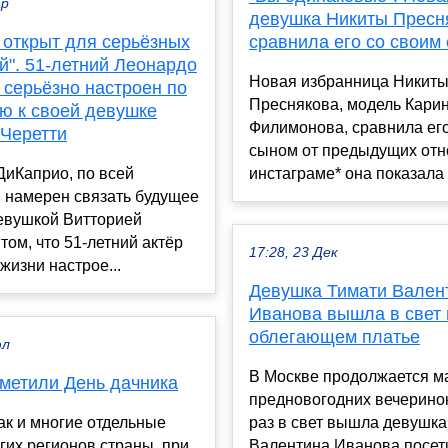
ар
девушка Никиты Пресн
 открыт для серьёзных
сравнила его со своим
й". 51-летний Леонардо
Новая избранница Никит
 серьёзно настроен по
Преснякова, модель Кари
ю к своей девушке
Филимонова, сравнила его
 Черетти
сыном от предыдущих отн
ДиКаприо, по всей
инстаграме* она показала 
 намерен связать будущее
девушкой Витторией
 том, что 51-летний актёр
17:28, 23 Дек
жизни настрое...
Девушка Тимати Вален
Иванова вышла в свет 
облегающем платье
юл
В Москве продолжается 
тметили День дачника
предновогодних вечеринок
как и многие отдельные
раз в свет вышла девушка
гих регионов страны, при
Валентина Иванова посет