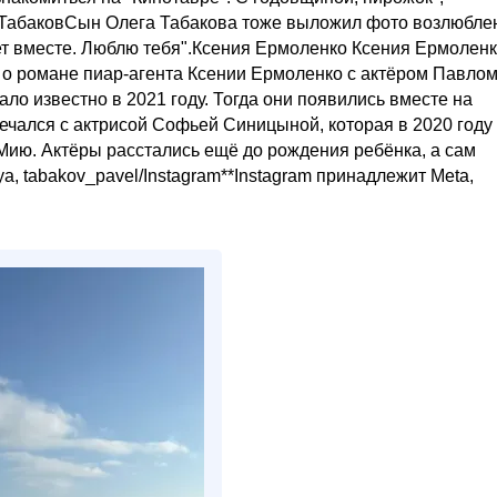
 ТабаковСын Олега Табакова тоже выложил фото возлюбле
лет вместе. Люблю тебя".Ксения Ермоленко Ксения Ермолен
о романе пиар-агента Ксении Ермоленко с актёром Павло
ло известно в 2021 году. Тогда они появились вместе на
речался с актрисой Софьей Синицыной, которая в 2020 году
 Мию. Актёры расстались ещё до рождения ребёнка, а сам
a, tabakov_pavel/Instagram**Instagram принадлежит Meta,