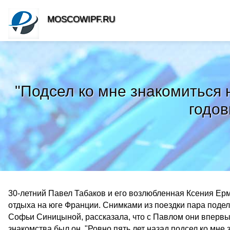
MOSCOWIPF.RU
"Подсел ко мне знакомиться 
годов
30-летний Павел Табаков и его возлюбленная Ксения Е
отдыха на юге Франции. Снимками из поездки пара подели
Софьи Синицыной, рассказала, что с Павлом они впервые
знакомства был он. "Ровно пять лет назад подсел ко мне