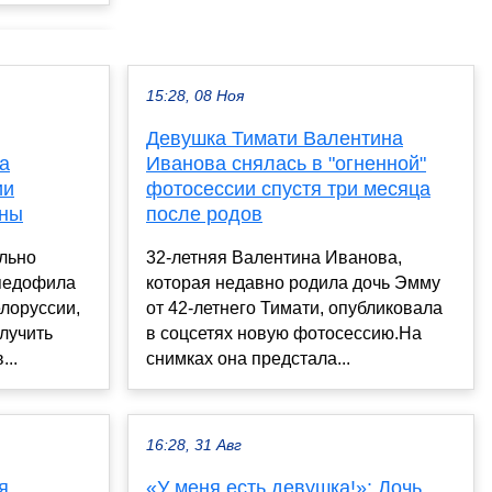
15:28, 08 Ноя
Девушка Тимати Валентина
а
Иванова снялась в "огненной"
ии
фотосессии спустя три месяца
оны
после родов
льно
32-летняя Валентина Иванова,
педофила
которая недавно родила дочь Эмму
лоруссии,
от 42-летнего Тимати, опубликовала
лучить
в соцсетях новую фотосессию.На
...
снимках она предстала...
16:28, 31 Авг
я
«У меня есть девушка!»: Дочь