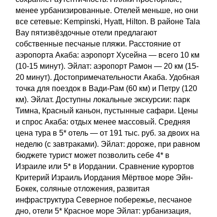
менее урбанизированные. Отелей меньше, но они
все сетевые: Kempinski, Hyatt, Hilton. В районе Tala
Bay пятизвёздочные отели предлагают
собственные песчаные пляжи. Расстояние от
аэропорта Акаба: аэропорт Хусейна — всего 10 км
(10-15 минут). Эйлат: аэропорт Рамон — 20 км (15-
20 минут). Достопримечательности Акаба. Удобная
точка для поездок в Вади-Рам (60 км) и Петру (120
км). Эйлат. Доступны локальные экскурсии: парк
Тимна, Красный каньон, пустынные сафари. Цены
и спрос Акаба: отдых менее массовый. Средняя
цена тура в 5* отель — от 191 тыс. руб. за двоих на
неделю (с завтраками). Эйлат: дороже, при равном
бюджете турист может позволить себе 4* в
Израиле или 5* в Иордании. Сравнение курортов
Критерий Израиль Иордания Мёртвое море Эйн-
Бокек, соляные отложения, развитая
инфраструктура Северное побережье, песчаное
дно, отели 5* Красное море Эйлат: урбанизация,