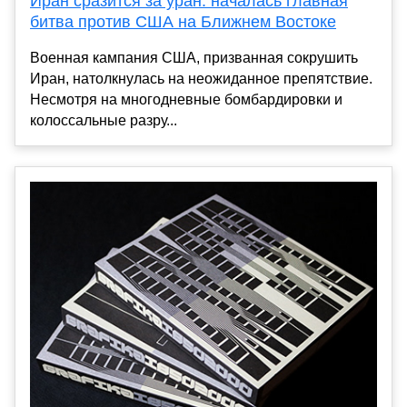
Иран сразится за уран: началась главная
битва против США на Ближнем Востоке
Военная кампания США, призванная сокрушить
Иран, натолкнулась на неожиданное препятствие.
Несмотря на многодневные бомбардировки и
колоссальные разру...