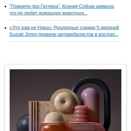
"Помните про Гитлера". Ксения Собчак заявила,
что не любит домашних животных...
«Это вам не Нива»: Рендерные снимки 5-дверной
Suzuki Jimny привели автомобилистов в восторг...