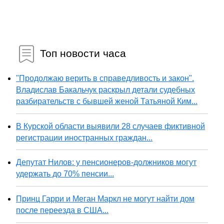
Топ новости часа
"Продолжаю верить в справедливость и закон".
Владислав Бакальчук раскрыл детали судебных
разбирательств с бывшей женой Татьяной Ким...
В Курской области выявили 28 случаев фиктивной
регистрации иностранных граждан...
Депутат Нилов: у пенсионеров-должников могут
удержать до 70% пенсии...
Принц Гарри и Меган Маркл не могут найти дом
после переезда в США...