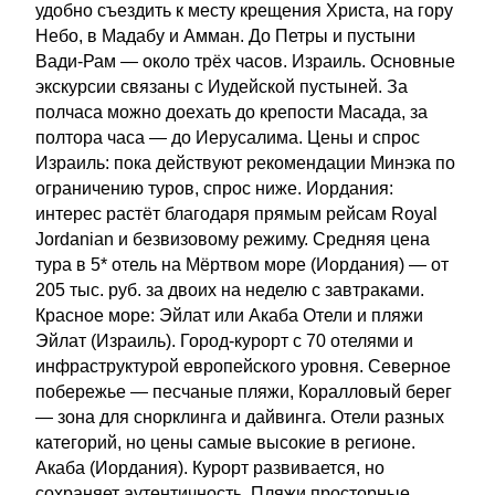
удобно съездить к месту крещения Христа, на гору
Небо, в Мадабу и Амман. До Петры и пустыни
Вади-Рам — около трёх часов. Израиль. Основные
экскурсии связаны с Иудейской пустыней. За
полчаса можно доехать до крепости Масада, за
полтора часа — до Иерусалима. Цены и спрос
Израиль: пока действуют рекомендации Минэка по
ограничению туров, спрос ниже. Иордания:
интерес растёт благодаря прямым рейсам Royal
Jordanian и безвизовому режиму. Средняя цена
тура в 5* отель на Мёртвом море (Иордания) — от
205 тыс. руб. за двоих на неделю с завтраками.
Красное море: Эйлат или Акаба Отели и пляжи
Эйлат (Израиль). Город-курорт с 70 отелями и
инфраструктурой европейского уровня. Северное
побережье — песчаные пляжи, Коралловый берег
— зона для снорклинга и дайвинга. Отели разных
категорий, но цены самые высокие в регионе.
Акаба (Иордания). Курорт развивается, но
сохраняет аутентичность. Пляжи просторные,