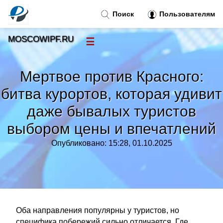
Поиск
Пользователям
MOSCOWIPF.RU
☰
Новости
»
Мертвое против Красного:
Тренды новостей
»
битва курортов, которая удивит
даже бывалых туристов
Рубрики
»
выбором цены и впечатлений
Правила
»
Опубликовано: 15:28, 01.10.2025
Контакт
»
Оба направления популярны у туристов, но
специфика побережий сильно отличается. Где