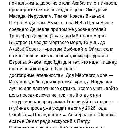
ночная жизнь, дорогие отели Акаба: аутентичность,
просторные пляжи, выгоднее цены Экскурсии
Масада, Иерусалим, Тимна, Красный каньон
Петра, Вади-Рам, Амман, гора Небо Цены Выше
среднего Дешевле при том же уровне отелей
Трансфер Дольше (2 часа до Мёртвого моря)
Быстрее (1 час до Мёртвого моря, 15 мин. до
Акабы) Советы туристам Выбирайте Эйлат, если
важны ночная жизнь, шопинг, комфорт уровня
Европы. Акаба подойдёт для тех, кто ищет тишину,
восточный колорит и близость к
достопримечательностям. Для Мёртвого моря —
Израиль удобен для коротких туров, а Иордания
лучше для длительного отдыха. Всегда учитывайте
цель поездки: лечение, пляжный отдых или
экскурсионная программа. Бронируйте заранее —
глубина спроса уже уходит на зиму 2026 года.
Ошибка → Последствие → Альтернатива Ошибка:
ехать в Эйлат ради экскурсий в Петру.
Последствие: дорога займёт слишком много