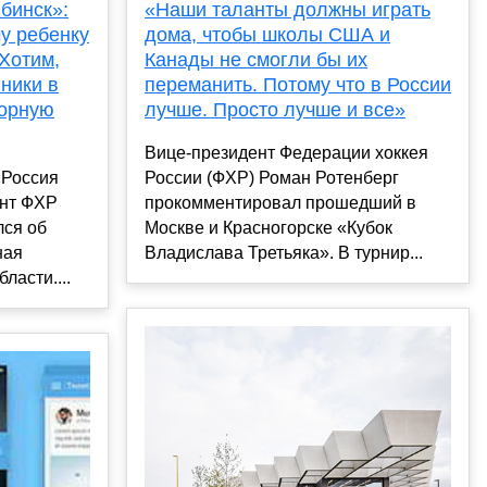
бинск»:
«Наши таланты должны играть
у ребенку
дома, чтобы школы США и
 Хотим,
Канады не смогли бы их
ники в
переманить. Потому что в России
борную
лучше. Просто лучше и все»
Вице‑президент Федерации хоккея
«Россия
России (ФХР) Роман Ротенберг
ент ФХР
прокомментировал прошедший в
лся об
Москве и Красногорске «Кубок
ная
Владислава Третьяка». В турнир...
ласти....