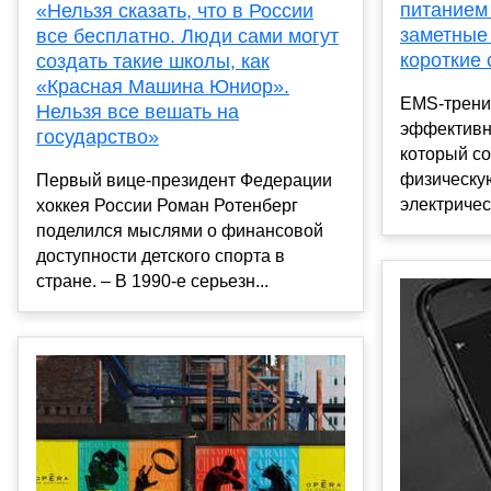
питанием
«Нельзя сказать, что в России
заметные
все бесплатно. Люди сами могут
короткие 
создать такие школы, как
«Красная Машина Юниор».
EMS-трени
Нельзя все вешать на
эффективн
государство»
который с
физическую
Первый вице-президент Федерации
электричес
хоккея России Роман Ротенберг
поделился мыслями о финансовой
доступности детского спорта в
стране. – В 1990-е серьезн...