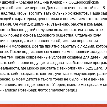
ду школой «Красная Машина Юниор» и Общероссийским
ежи «Движение первых» Для нас это очень важный шаг. В
над тем, чтобы воспитывать сильных хоккеистов. Наша за
 людей с характером, ценностями и пониманием ответствен
тания. Он учит дисциплине, уважению, работе в команде,
 можно больше детей получили возможность им заниматься,
ущих побед и основа здорового общества. Отдельно хочу
ции и председателя правления «Движения первых», за
етей и молодежи. Всегда приятно работать с людьми, котор
ногое. После подписания соглашения мне провели экскурси
ен тем, какие современные условия созданы для детей. З
овать себя в роли ведущих и создавать собственные програ
еальности, где можно работать с технологиями будущего. Э
скать себя, создавать контент, учиться коммуникации, разв
ересно. В моем детстве такого точно не было, и тем ценнее
акие инициативы вдохновляют. Уверен, вместе мы сделаем м
 написал Ротенберг. Фото: t.me/rotenberg81