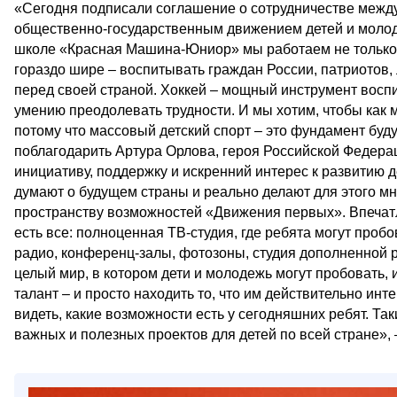
«Сегодня подписали соглашение о сотрудничестве меж
общественно-государственным движением детей и молод
школе «Красная Машина-Юниор» мы работаем не только 
гораздо шире – воспитывать граждан России, патриотов,
перед своей страной. Хоккей – мощный инструмент воспи
умению преодолевать трудности. И мы хотим, чтобы как
потому что массовый детский спорт – это фундамент буд
поблагодарить Артура Орлова, героя Российской Федера
инициативу, поддержку и искренний интерес к развитию д
думают о будущем страны и реально делают для этого м
пространству возможностей «Движения первых». Впечатл
есть все: полноценная ТВ-студия, где ребята могут проб
радио, конференц-залы, фотозоны, студия дополненной р
целый мир, в котором дети и молодежь могут пробовать, и
талант – и просто находить то, что им действительно инт
видеть, какие возможности есть у сегодняшних ребят. Т
важных и полезных проектов для детей по всей стране», –