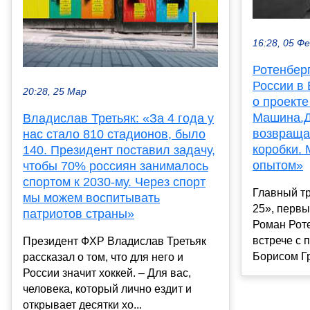
16:28, 05 Ф
Ротенберг
России в
20:28, 25 Мар
о проекте
Машина.Д
Владислав Третьяк: «За 4 года у
возвраща
нас стало 810 стадионов, было
коробки. 
140. Президент поставил задачу,
опытом»
чтобы 70% россиян занималось
спортом к 2030-му. Через спорт
Главный т
мы можем воспитывать
25», перв
патриотов страны»
Роман Роте
встрече с 
Президент ФХР Владислав Третьяк
Борисом Гр
рассказал о том, что для него и
России значит хоккей. – Для вас,
человека, который лично ездит и
открывает десятки хо...