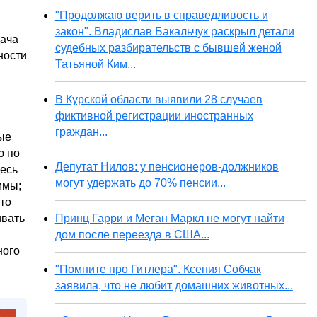
"Продолжаю верить в справедливость и
закон". Владислав Бакальчук раскрыл детали
дача
судебных разбирательств с бывшей женой
ности
Татьяной Ким...
В Курской области выявили 28 случаев
фиктивной регистрации иностранных
граждан...
ые
ю по
Депутат Нилов: у пенсионеров-должников
десь
могут удержать до 70% пенсии...
ммы;
то
Принц Гарри и Меган Маркл не могут найти
ивать
дом после переезда в США...
ного
"Помните про Гитлера". Ксения Собчак
заявила, что не любит домашних животных...