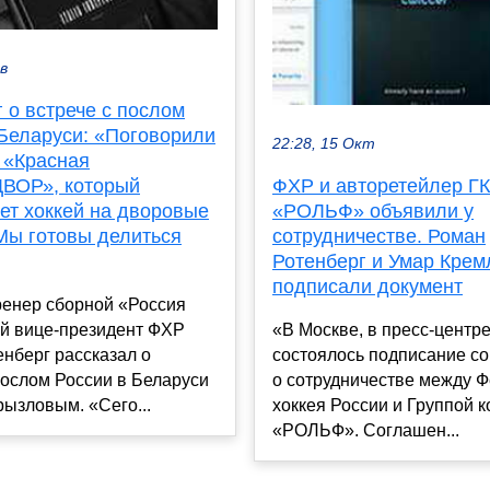
ев
 о встрече с послом
 Беларуси: «Поговорили
22:28, 15 Окт
 «Красная
ВОР», который
ФХР и авторетейлер ГК
ет хоккей на дворовые
«РОЛЬФ» объявили у
Мы готовы делиться
сотрудничестве. Роман
Ротенберг и Умар Крем
подписали документ
ренер сборной «Россия
ый вице-президент ФХР
«В Москве, в пресс-центр
нберг рассказал о
состоялось подписание с
послом России в Беларуси
о сотрудничестве между 
ызловым. «Сего...
хоккея России и Группой 
«РОЛЬФ». Соглашен...