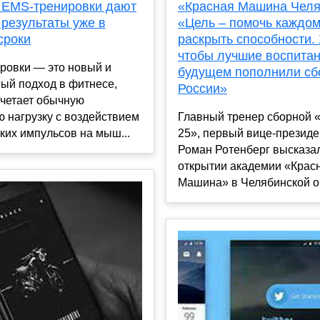
 EMS-тренировки дают
«Красная Машина Челя
 результаты уже в
«Цель – помочь каждом
сроки
раскрыть способности.
чтобы лучшие воспитан
ровки — это новый и
будущем пополнили с
ый подход в фитнесе,
России»
очетает обычную
 нагрузку с воздействием
Главный тренер сборной 
ких импульсов на мыш...
25», первый вице-презид
Роман Ротенберг высказа
открытии академии «Крас
Машина» в Челябинской об