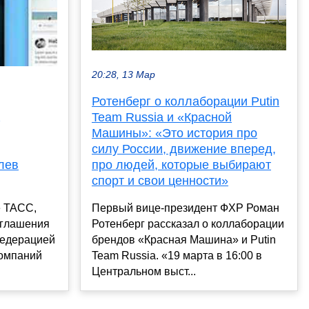
20:28, 13 Мар
Ротенберг о коллаборации Putin
Team Russia и «Красной
Машины»: «Это история про
силу России, движение вперед,
про людей, которые выбирают
лев
спорт и свои ценности»
Первый вице-президент ФХР Роман
е ТАСС,
Ротенберг рассказал о коллаборации
оглашения
брендов «Красная Машина» и Putin
Федерацией
Team Russia. «19 марта в 16:00 в
компаний
Центральном выст...