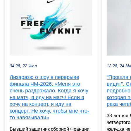
04:28, 22 Июл
12:28, 24 М
Лизаразю о шоу в перерыве
"Прошла 
финала ЧМ-2026: «Меня это
видит". С
очень раздражало. Когда я хочу
подробно
на матч, я иду на матч! Если я
которая п
хочу на концерт, я иду на
рака четв
концерт. Не хочу, чтобы мне что-
33-летняя 
то навязывали»
четвёртого
Бывший защитник сборной Франции
желудка че