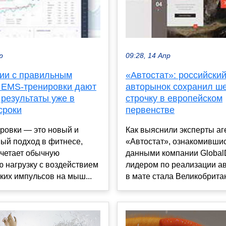
р
09:28, 14 Апр
нии с правильным
«Автостат»: российски
 EMS-тренировки дают
авторынок сохранил ш
 результаты уже в
строчку в европейском
сроки
первенстве
ровки — это новый и
Как выяснили эксперты аг
ый подход в фитнесе,
«Автостат», ознакомившис
очетает обычную
данными компании Global
 нагрузку с воздействием
лидером по реализации а
ких импульсов на мыш...
в мате стала Великобритан