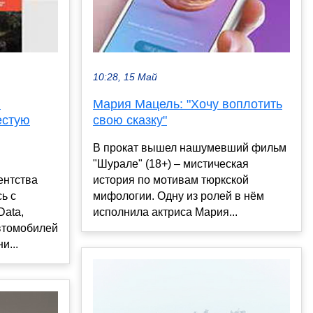
10:28, 15 Май
й
Мария Мацель: "Хочу воплотить
естую
свою сказку"
В прокат вышел нашумевший фильм
"Шурале" (18+) – мистическая
ентства
история по мотивам тюркской
ь с
мифологии. Одну из ролей в нём
Data,
исполнила актриса Мария...
втомобилей
и...