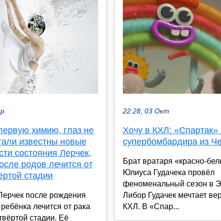
ар
22:28, 03 Окт
первую химию, глаз не
Хочу в КХЛ: «Спартак»
тали известны новые
супербомбардира из Ч
сти состояния Лерчек,
Брат вратаря «красно-бе
осле родов лечится от
Юлиуса Гудачека провёл
ёртой стадии
феноменальный сезон в Э
Лерчек после рождения
Либор Гудачек мечтает ве
 ребёнка лечится от рака
КХЛ. В «Спар...
твёртой стадии. Её