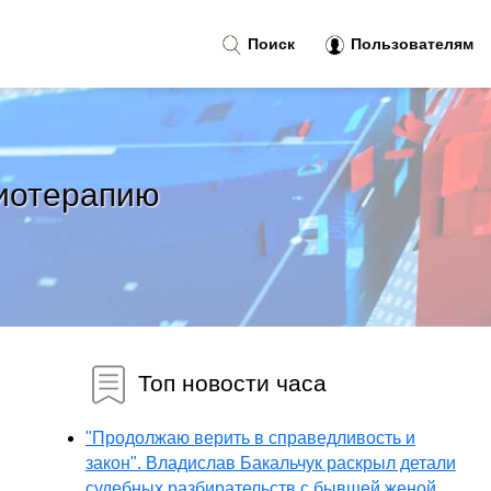
Поиск
Пользователям
миотерапию
Топ новости часа
"Продолжаю верить в справедливость и
закон". Владислав Бакальчук раскрыл детали
судебных разбирательств с бывшей женой