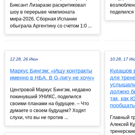
Биксант Лизаразю раскритиковал
возлюблен
шоу в перерыве чемпионата
поделился 
мира-2026. Сборная Испании
обыграла Аргентину со счетом 1:0 ...
12:28, 26 Июн
10:28, 17 И
Маркус Бингэм: «Ищу контракты
Кудашов 
именно в НБА. В G-лигу не хочу»
для трене
услышали
Центровой Маркус Бингэм, недавно
должно б
покинувший УНИКС, поделился
так, как 
своими планами на будущее. – Что
пообщать
думаете о своем будущем? Ходят
слухи, что вы не против ...
Главный т
Алексей К
тренерские