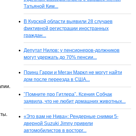
Татьяной Ким...
В Курской области выявили 28 случаев
фиктивной регистрации иностранных
граждан...
Депутат Нилов: у пенсионеров-должников
могут удержать до 70% пенсии...
Принц Гарри и Меган Маркл не могут найти
дом после переезда в США...
апии.
"Помните про Гитлера". Ксения Собчак
заявила, что не любит домашних животных...
ты.
«Это вам не Нива»: Рендерные снимки 5-
дверной Suzuki Jimny привели
автомобилистов в восторг...