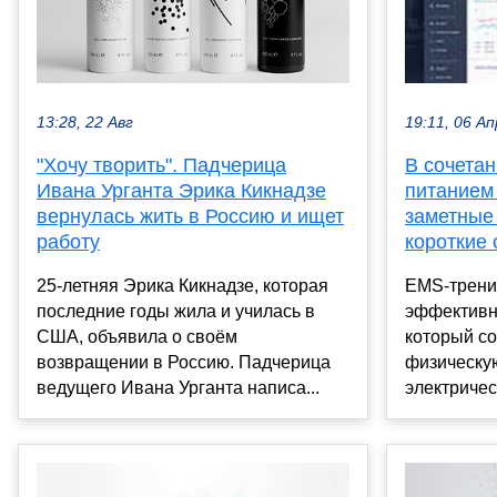
13:28, 22 Авг
19:11, 06 Ап
"Хочу творить". Падчерица
В сочета
Ивана Урганта Эрика Кикнадзе
питанием
вернулась жить в Россию и ищет
заметные
работу
короткие 
25-летняя Эрика Кикнадзе, которая
EMS-трени
последние годы жила и училась в
эффективн
США, объявила о своём
который с
возвращении в Россию. Падчерица
физическую
ведущего Ивана Урганта написа...
электричес