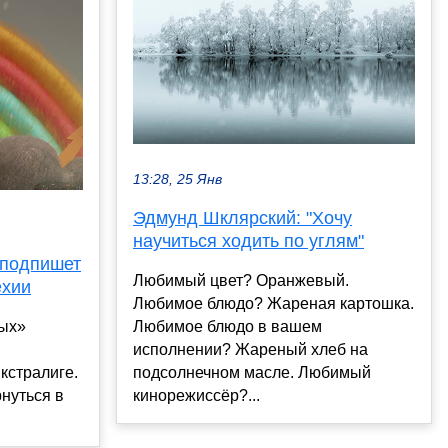
13:28, 25 Янв
Эдмунд Шклярский: "Хочу
научиться ходить по углям"
 подпишет
Любимый цвет? Оранжевый.
ехии
Любимое блюдо? Жареная картошка.
лых»
Любимое блюдо в вашем
исполнении? Жареный хлеб на
кстралиге.
подсолнечном масле. Любимый
рнуться в
кинорежиссёр?...