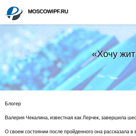
MOSCOWIPF.RU
«Хочу жит
Блогер
Валерия Чекалина, известная как Лерчек, завершила ше
О своем состоянии после пройденного она рассказала в в