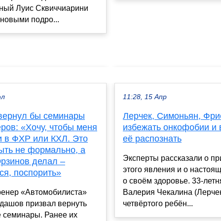
ный Луис Сквиччиарини
новыми подро...
юл
11:28, 15 Апр
вернул бы семинары
Лерчек, Симоньян, Фрис
ров: «Хочу, чтобы меня
избежать онкофобии и
 в ФХР или КХЛ. Это
её распознать
ыть не формально, а
Эксперты рассказали о п
Юрзинов делал –
этого явления и о настоя
ся, поспорить»
о своём здоровье. 33-летн
ренер «Автомобилиста»
Валерия Чекалина (Лерче
удашов призвал вернуть
четвёртого ребён...
 семинары. Ранее их