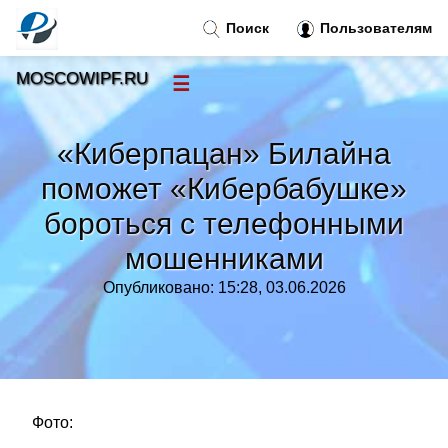
Поиск
Пользователям
MOSCOWIPF.RU
☰
Новости
»
«Киберпацан» Билайна
Тренды новостей
»
поможет «Кибербабушке»
бороться с телефонными
Рубрики
»
мошенниками
Правила
»
Опубликовано: 15:28, 03.06.2026
Контакт
»
Фото: